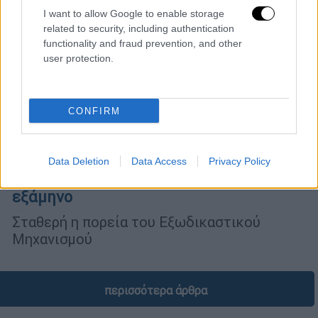
I want to allow Google to enable storage
related to security, including authentication
functionality and fraud prevention, and other
user protection.
CONFIRM
Οικονομία
|
06.08.2025 10:34
Εξωδικαστικός: Διευρύνεται η ρύθμιση
Data Deletion
Data Access
Privacy Policy
οφειλών – Στα 2 δισ. ευρώ το πρώτο
εξάμηνο
Σταθερή η πορεία του Εξωδικαστικού
Μηχανισμού
περισσότερα άρθρα