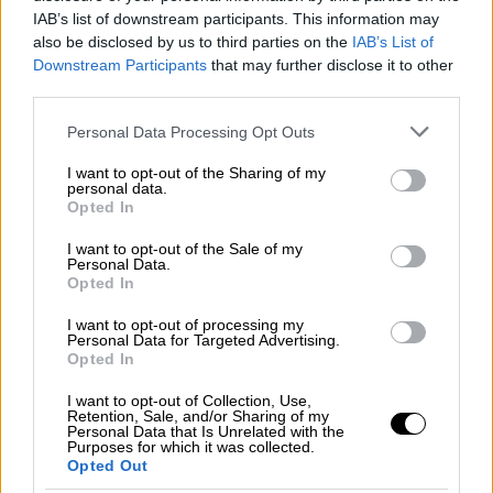
IAB’s list of downstream participants. This information may
also be disclosed by us to third parties on the
IAB’s List of
Οικονομία
|
19.07.2026 08:14
Downstream Participants
that may further disclose it to other
Εξωδικαστικός και για χρέη από 5.000
third parties.
ευρώ: Πώς θα λειτουργήσει και πώς
Please note that this website/app uses one or more Google
Personal Data Processing Opt Outs
ωφελούνται 1 εκατ. οφειλέτες
services and may gather and store information including but
not limited to your visit or usage behaviour. You may click to
I want to opt-out of the Sharing of my
Ποιους αφορά και ποια είναι τα
personal data.
grant or deny consent to Google and its third-party tags to
Opted In
πλεονεκτήματα
use your data for below specified purposes in below Google
consent section.
I want to opt-out of the Sale of my
Personal Data.
Opted In
I want to opt-out of processing my
Personal Data for Targeted Advertising.
Opted In
I want to opt-out of Collection, Use,
Retention, Sale, and/or Sharing of my
Personal Data that Is Unrelated with the
Purposes for which it was collected.
Opted Out