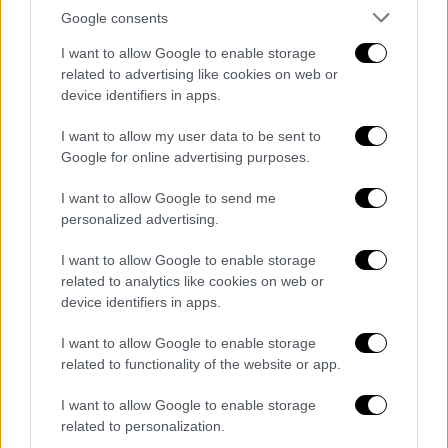
Google consents
I want to allow Google to enable storage
related to advertising like cookies on web or
device identifiers in apps.
Οικονομία
|
15.11.2025 12:02
I want to allow my user data to be sent to
Φιλικότερος πλέον ο εξωδικαστικός
Google for online advertising purposes.
μηχανισμός: Τα 5 βήματα για «κούρεμα»
και δόσεις - Τι αλλάζει
I want to allow Google to send me
personalized advertising.
Οι νέες δυνατότητες παρακολούθησης και
πληρωμών διευκολύνουν την τήρηση
I want to allow Google to enable storage
βιώσιμων ρυθμίσεων
related to analytics like cookies on web or
device identifiers in apps.
I want to allow Google to enable storage
related to functionality of the website or app.
I want to allow Google to enable storage
related to personalization.