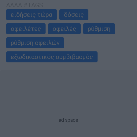
ΑΛΛΑ #TAGS
ειδήσεις τώρα
δόσεις
οφειλέτες
οφειλές
ρύθμιση
ρύθμιση οφειλών
εξωδικαστικός συμβιβασμός