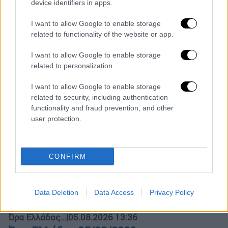
device identifiers in apps.
Ώρα Ελλάδος 06/08/2026
I want to allow Google to enable storage
related to functionality of the website or app.
I want to allow Google to enable storage
Κεντρικό...
|
05.08.2026 19:49
related to personalization.
Κεντρικό δελτίο ειδήσεων 05/08/2026
I want to allow Google to enable storage
related to security, including authentication
functionality and fraud prevention, and other
user protection.
Ώρα Ελλάδος...
|
06.08.2026 11:01
Σ. Παπασταύρου: Νέα αρχή για το
καλώδιο Ελλάδας - Κύπρου μετά τη
CONFIRM
συμφωνία με τη Meridiam
Data Deletion
Data Access
Privacy Policy
Ώρα Ελλάδος...
|
05.08.2026 13:36