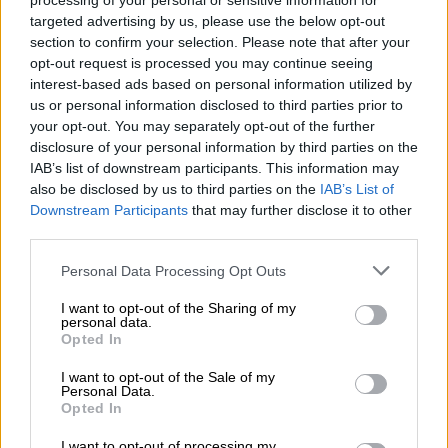
processing of your personal or sensitive information for
Στο ψηφοδέλτιο του ΚΚΕ για τις
targeted advertising by us, please use the below opt-out
section to confirm your selection. Please note that after your
αυτοδιοικητικές εκλογές ο Στάθης
opt-out request is processed you may continue seeing
Δρογώσης
interest-based ads based on personal information utilized by
Ο τραγουδοποιός το 2014 είχε εκλεγεί
us or personal information disclosed to third parties prior to
your opt-out. You may separately opt-out of the further
δημοτικός σύμβουλος στο δήμο Αθηναίων
disclosure of your personal information by third parties on the
με το ΣΥΡΙΖΑ
IAB’s list of downstream participants. This information may
also be disclosed by us to third parties on the
IAB’s List of
ΑΛΛΑ #TAGS
Downstream Participants
that may further disclose it to other
τραγουδιστής
ΚΚΕ
third parties.
Please note that this website/app uses one or more Google
Personal Data Processing Opt Outs
Μουσικό Κουτί
services and may gather and store information including but
not limited to your visit or usage behaviour. You may click to
I want to opt-out of the Sharing of my
Μέγαρο Μουσικής Αθηνών
Τέμπη
personal data.
grant or deny consent to Google and its third-party tags to
Opted In
use your data for below specified purposes in below Google
Εθνική Λυρική Σκηνή
consent section.
I want to opt-out of the Sale of my
Personal Data.
Opted In
Σπύρος Γραμμένος
I want to opt-out of processing my