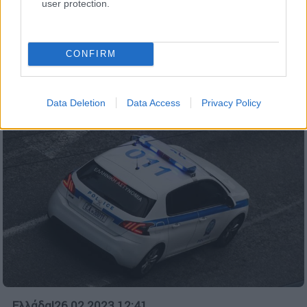
user protection.
Βρισκόταν σε χώρο περιφραγμένο από
λαμαρίνες, σε μάντρα με ανακυκλώσιμα
υλικά
CONFIRM
Data Deletion
Data Access
Privacy Policy
Ελλάδα
|
26.02.2023 12:41