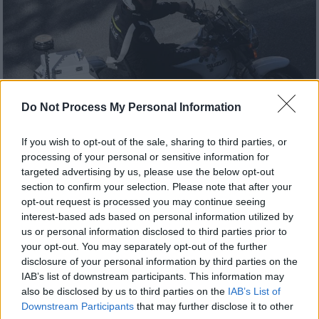
Do Not Process My Personal Information
If you wish to opt-out of the sale, sharing to third parties, or
processing of your personal or sensitive information for
targeted advertising by us, please use the below opt-out
section to confirm your selection. Please note that after your
Ελλάδα
|
05.10.2023 11:17
opt-out request is processed you may continue seeing
Θεσσαλονίκη: Τηλεφώνημα για βόμβα σε
interest-based ads based on personal information utilized by
σχολείο της Νεάπολης
us or personal information disclosed to third parties prior to
your opt-out. You may separately opt-out of the further
Σε εξέλιξη βρίσκεται επιχείρηση της ΕΛ.ΑΣ.,
disclosure of your personal information by third parties on the
στην οποία συμμετέχουν και ειδικοί
IAB’s list of downstream participants. This information may
πυροτεχνουργοί
also be disclosed by us to third parties on the
IAB’s List of
Downstream Participants
that may further disclose it to other