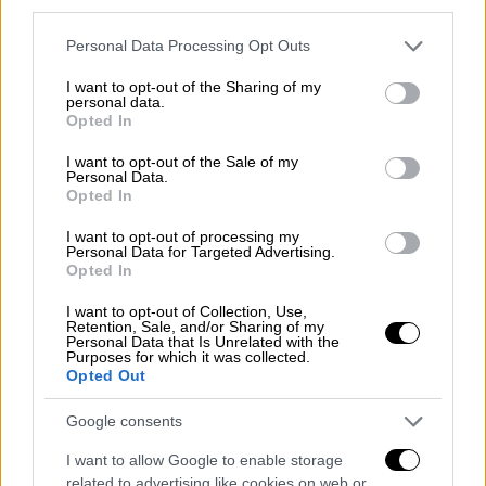
third parties.
Please note that this website/app uses one or more Google
Personal Data Processing Opt Outs
services and may gather and store information including but
not limited to your visit or usage behaviour. You may click to
I want to opt-out of the Sharing of my
personal data.
grant or deny consent to Google and its third-party tags to
Opted In
use your data for below specified purposes in below Google
consent section.
I want to opt-out of the Sale of my
Personal Data.
Opted In
I want to opt-out of processing my
Personal Data for Targeted Advertising.
Opted In
I want to opt-out of Collection, Use,
Retention, Sale, and/or Sharing of my
Personal Data that Is Unrelated with the
Ελλάδα
|
13.07.2023 18:15
Purposes for which it was collected.
Opted Out
Οι αστυνομικοί της ΔΙΑΣ γίνονται…
τροχονόμοι: Θα έχουν μπλοκάκια και θα
Google consents
μπορούν να κόβουν κλήσεις
I want to allow Google to enable storage
Τι αλλάζει
related to advertising like cookies on web or