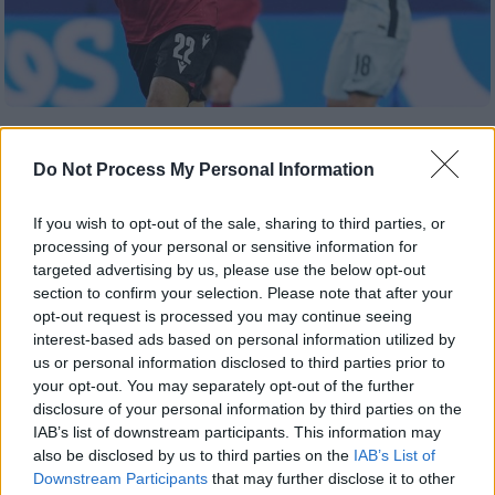
Αθλητισμός
|
27.06.2024 00:00
Euro 2024: Πρόκριση - έπος της
Do Not Process My Personal Information
Γεωργίας με 2-0 επί της Πορτογαλίας -
Πέρασε και η Τουρκία που άντεξε στην
If you wish to opt-out of the sale, sharing to third parties, or
processing of your personal or sensitive information for
πίεση της Τσεχίας
targeted advertising by us, please use the below opt-out
Ιστορική πρόκριση στους 16 για τη Γεωργία
section to confirm your selection. Please note that after your
στην παρθενική παρουσία της σε Euro
opt-out request is processed you may continue seeing
interest-based ads based on personal information utilized by
us or personal information disclosed to third parties prior to
your opt-out. You may separately opt-out of the further
disclosure of your personal information by third parties on the
IAB’s list of downstream participants. This information may
also be disclosed by us to third parties on the
IAB’s List of
Downstream Participants
that may further disclose it to other