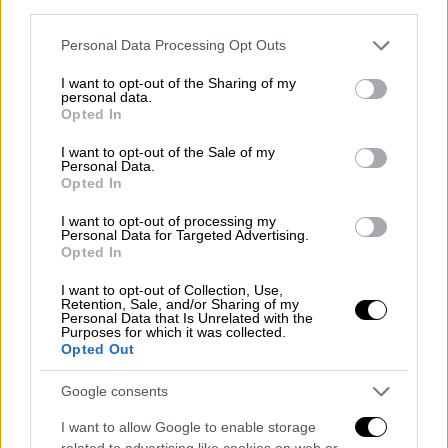
third parties.
Please note that this website/app uses one or more Google
Personal Data Processing Opt Outs
services and may gather and store information including but
not limited to your visit or usage behaviour. You may click to
I want to opt-out of the Sharing of my
personal data.
grant or deny consent to Google and its third-party tags to
Opted In
use your data for below specified purposes in below Google
consent section.
I want to opt-out of the Sale of my
Personal Data.
Opted In
Αθλητισμός
|
22.06.2024 18:00
I want to opt-out of processing my
Ο ηρωικός Μαμαρντασβίλι κράτησε
Personal Data for Targeted Advertising.
Opted In
όρθια τη Γεωργία απέναντι στην
ανώτερη Τσεχία - Ελπίζουν και οι δύο
I want to opt-out of Collection, Use,
Retention, Sale, and/or Sharing of my
Personal Data that Is Unrelated with the
Η Γεωργία πήρε τον πρώτο της βαθμό σε
Purposes for which it was collected.
μεγάλη διοργάνωση
Opted Out
Google consents
I want to allow Google to enable storage
related to advertising like cookies on web or