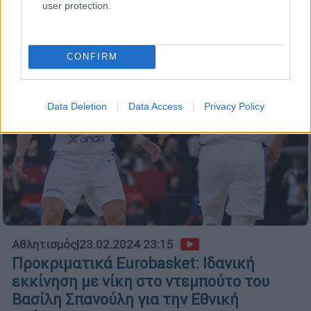
user protection.
CONFIRM
Data Deletion
Data Access
Privacy Policy
Αθλητισμός
|
23.02.2024 23:15
Προκριματικά Eurobasket: Ιδανική
εκκίνηση με νίκη στο ντεμπούτο του
Βασίλη Σπανούλη για την Εθνική