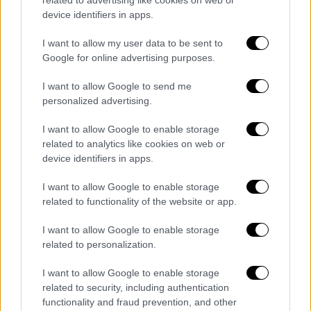
device identifiers in apps.
I want to allow my user data to be sent to
Google for online advertising purposes.
I want to allow Google to send me
personalized advertising.
I want to allow Google to enable storage
related to analytics like cookies on web or
device identifiers in apps.
Αθλητισμός
|
19.06.2024 00:00
I want to allow Google to enable storage
related to functionality of the website or app.
Euro 2024: Λύτρωση στο 92' για την
Πορτογαλία με γκολ του Φρανσίσκο
I want to allow Google to enable storage
Κονσεϊσάο!
related to personalization.
Ο 21χρονος γιος του Σέρτζιο Κονσεϊσάο
I want to allow Google to enable storage
πέτυχε το νικητήριο γκολ των Πορτογάλων
related to security, including authentication
επί της Τσεχίας
functionality and fraud prevention, and other