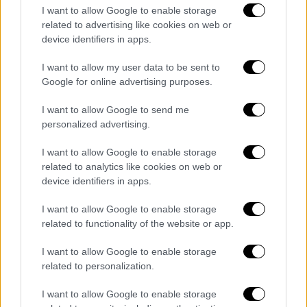
I want to allow Google to enable storage
related to advertising like cookies on web or
device identifiers in apps.
I want to allow my user data to be sent to
Google for online advertising purposes.
I want to allow Google to send me
Ελλάδα
|
10.03.2021 17:22
personalized advertising.
Εξαφάνιση 19χρονης στο Κορωπί:
Ενισχύεται με εθελοντές και drone η
I want to allow Google to enable storage
έρευνα
related to analytics like cookies on web or
device identifiers in apps.
Τι δήλωσε για την υπόθεση φερόμενος ως
μάρτυρας στην εκπομπή «Φως στο Τούνελ»
I want to allow Google to enable storage
related to functionality of the website or app.
I want to allow Google to enable storage
related to personalization.
I want to allow Google to enable storage