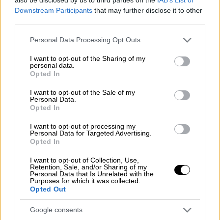
Downstream Participants
that may further disclose it to other
third parties.
Please note that this website/app uses one or more Google
Personal Data Processing Opt Outs
services and may gather and store information including but
not limited to your visit or usage behaviour. You may click to
I want to opt-out of the Sharing of my
personal data.
grant or deny consent to Google and its third-party tags to
Opted In
use your data for below specified purposes in below Google
consent section.
I want to opt-out of the Sale of my
Ελλάδα
|
20.03.2021 16:58
Personal Data.
Opted In
Εξαφάνιση 19χρονης στο Κορωπί:
Ανησυχούν τα σβησμένα αρχεία
I want to opt-out of processing my
Personal Data for Targeted Advertising.
Opted In
Τι αποκάλυψε Εγκληματολόγος
Ηλεκτρονικού Εγκλήματος για το gmail της
I want to opt-out of Collection, Use,
19χρονης από το Κορωπί
Retention, Sale, and/or Sharing of my
Personal Data that Is Unrelated with the
Purposes for which it was collected.
Opted Out
Google consents