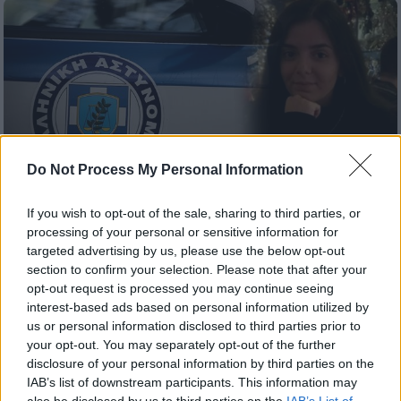
Do Not Process My Personal Information
Ελλάδα
|
10.04.2021 13:35
If you wish to opt-out of the sale, sharing to third parties, or
processing of your personal or sensitive information for
Εξαφάνιση 19χρονης στο Κορωπί: Τι
targeted advertising by us, please use the below opt-out
έδειξε η Google για ηλεκτρονικά ίχνη
section to confirm your selection. Please note that after your
opt-out request is processed you may continue seeing
Νέα στοιχεία για την εξαφάνιση της
interest-based ads based on personal information utilized by
19χρονης στο Κορωπί έφερε στην επιφάνεια
us or personal information disclosed to third parties prior to
η εκπομπή «Φως στο Τούνελ»
your opt-out. You may separately opt-out of the further
disclosure of your personal information by third parties on the
IAB’s list of downstream participants. This information may
also be disclosed by us to third parties on the
IAB’s List of