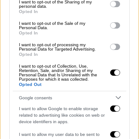
not limited to your visit or usage behaviour. You may click to
I want to opt-out of the Sharing of my
personal data.
grant or deny consent to Google and its third-party tags to
Opted In
use your data for below specified purposes in below Google
consent section.
I want to opt-out of the Sale of my
Personal Data.
Opted In
I want to opt-out of processing my
Personal Data for Targeted Advertising.
Opted In
Ελλάδα
|
07.12.2019 11:17
I want to opt-out of Collection, Use,
Retention, Sale, and/or Sharing of my
Αναδοχή και υιοθεσία: Εκδήλωση την
Personal Data that Is Unrelated with the
Purposes for which it was collected.
Τετάρτη 11/12 στο Ζάππειο
Opted Out
Με τη συγκεκριμένη εκδήλωση, το
Google consents
υπουργείο Εργασίας υπογραμμίζει ότι η
προστασία των παιδιών αποτελεί
I want to allow Google to enable storage
θεμελιώδη υποχρέωση και δείκτη
related to advertising like cookies on web or
πολιτισμού
device identifiers in apps.
I want to allow my user data to be sent to