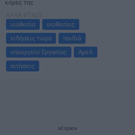
κόρες της
ΑΛΛΑ #TAGS
υιοθεσία
υιοθεσίες
ειδήσεις τώρα
παιδιά
υπουργείο Εργασίας
ΑμεΑ
αιτήσεις