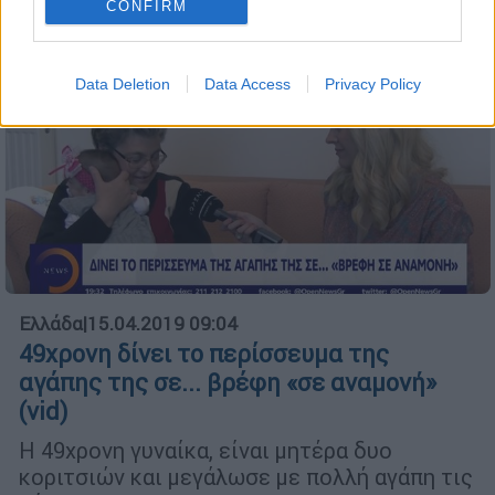
αναδοχή
CONFIRM
Data Deletion
Data Access
Privacy Policy
Ελλάδα
|
15.04.2019 09:04
49χρονη δίνει το περίσσευμα της
αγάπης της σε... βρέφη «σε αναμονή»
(vid)
Η 49χρονη γυναίκα, είναι μητέρα δυο
κοριτσιών και μεγάλωσε με πολλή αγάπη τις