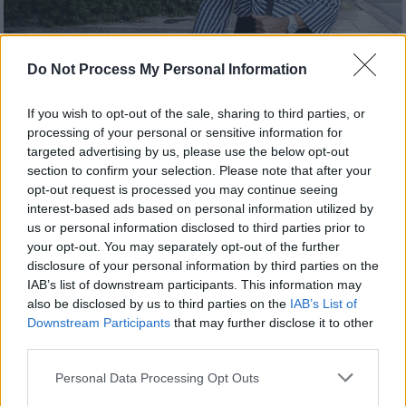
Do Not Process My Personal Information
If you wish to opt-out of the sale, sharing to third parties, or
Πολιτική
|
02.07.2020 18:49
processing of your personal or sensitive information for
targeted advertising by us, please use the below opt-out
Φωτίου: Ύποπτες αλλαγές στον νόμο για
section to confirm your selection. Please note that after your
αναδοχή και υιοθεσία με τροπολογίες
opt-out request is processed you may continue seeing
interest-based ads based on personal information utilized by
Τα βέλη της κατά της κυβέρνησης στρέφει η
us or personal information disclosed to third parties prior to
αρμόδια τομεάρχης του ΣΥΡΙΖΑ κάνοντας
your opt-out. You may separately opt-out of the further
λόγο για τροπολογία που αφορούν στην
disclosure of your personal information by third parties on the
καρδιά του νόμου για την υιοθεσία
IAB’s list of downstream participants. This information may
also be disclosed by us to third parties on the
IAB’s List of
Downstream Participants
that may further disclose it to other
third parties.
Please note that this website/app uses one or more Google
Personal Data Processing Opt Outs
services and may gather and store information including but