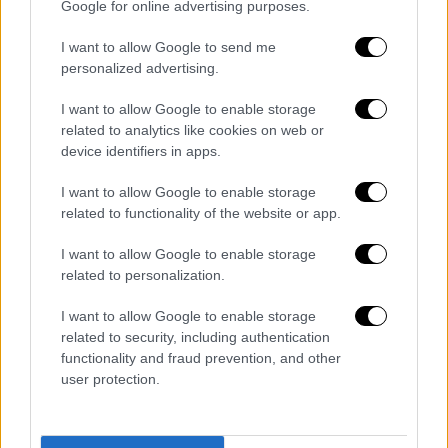
Google for online advertising purposes.
I want to allow Google to send me
personalized advertising.
I want to allow Google to enable storage
related to analytics like cookies on web or
device identifiers in apps.
I want to allow Google to enable storage
related to functionality of the website or app.
I want to allow Google to enable storage
related to personalization.
Ελλάδα
|
13.06.2019 19:37
Θ. Φωτίου: 739 αιτήσεις για αναδοχή και
I want to allow Google to enable storage
related to security, including authentication
υιοθεσία σε λιγότερο από δύο μήνες
functionality and fraud prevention, and other
Βρίσκονται σε εξέλιξη και επεξεργασία οι
user protection.
αιτήσεις υποψήφιων ανάδοχων γονέων - εκ
των οποίων 606 για υιοθεσία και 133 για