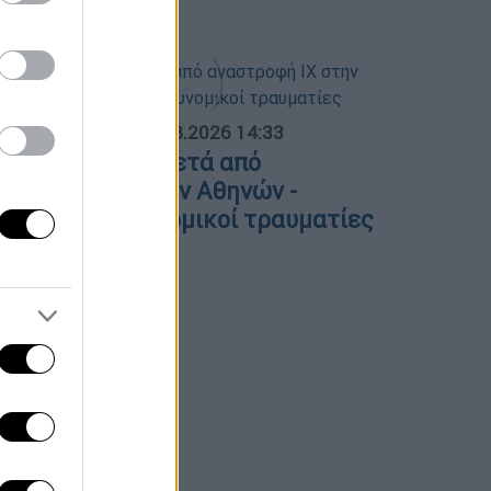
ύγκρουση
ΟΣΠΑΣΜΑΤΑ...
|
09.08.2026 14:33
οβαρό τροχαίο μετά από
ναστροφή ΙΧ στην Αθηνών -
ουνίου - 2 αστυνομικοί τραυματίες