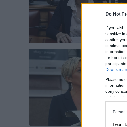
Do Not Pr
If you wish 
sensitive in
confirm you
continue se
information 
further disc
participants
Downstream 
Please note
information 
deny consent
in below Go
Persona
I want t