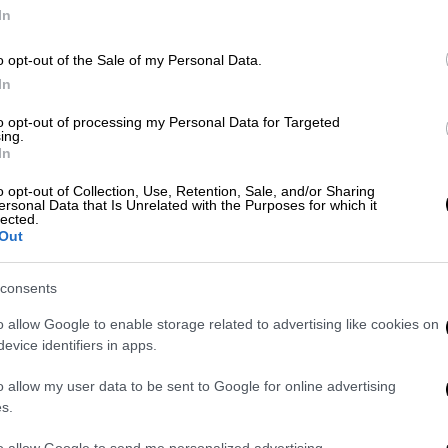
σ
In
o opt-out of the Sale of my Personal Data.
Πολιτική
|
10.03.2023 18:53
In
Εκλογές 2023: Αποσύρεται από τα
ΑΠ
to opt-out of processing my Personal Data for Targeted
ψηφοδέλτια της ΝΔ η Σοφία
ing.
Σ
In
Νικολάου
α
o opt-out of Collection, Use, Retention, Sale, and/or Sharing
Ποιος ο λόγος
Σ
ersonal Data that Is Unrelated with the Purposes for which it
lected.
Out
consents
o allow Google to enable storage related to advertising like cookies on
Πολιτική
|
28.02.2023 21:21
evice identifiers in apps.
Στο «στόχαστρο» της Οικονομικής
Εισαγγελίας οι καταγγελίες περί
o allow my user data to be sent to Google for online advertising
s.
απευθείας αναθέσεων της Σοφίας
Νικολάου
to allow Google to send me personalized advertising.