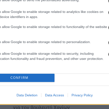
Έρευνα ξεκινά η Οικονομική
o allow Google to enable storage related to analytics like cookies on
Εισαγγελία σχετικά με τις
evice identifiers in apps.
καταγγελίες Πολάκη
o allow Google to enable storage related to functionality of the website
Πολιτική
|
27.02.2023 23:34
o allow Google to enable storage related to personalization.
Στα ύψη το πολιτικό θερμόμετρο -
Προβληματισμός στον ΣΥΡΙΖΑ για
o allow Google to enable storage related to security, including
Πολάκη, ενώ εκείνος κάνει νέες
cation functionality and fraud prevention, and other user protection.
αναρτήσεις... για τη Νικολάου
Ο μέχρι χθες τομεάρχης διαφάνειας
του ΣΥΡΙΖΑ στην ανάρτησή του
CONFIRM
αναδημοσιεύει και προηγούμενη
ανάρτηση με ιδιαίτερα απρεπείς
χαρακτηρισμούς του συζύγου της
Data Deletion
Data Access
Privacy Policy
Νικολάου - Την Τρίτη οι αποφάσεις
για τον βουλευτή Χανίων