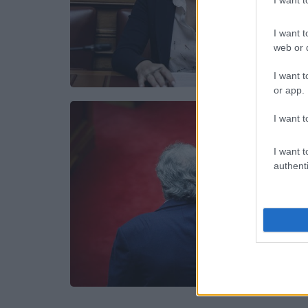
I want t
web or d
I want t
or app.
I want t
I want t
authenti