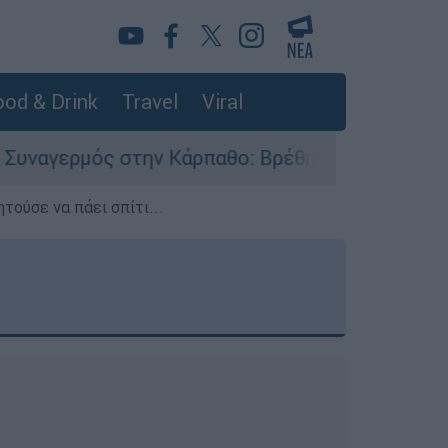
od & Drink
Travel
Viral
ν Κάρπαθο: Βρέθηκαν παλιά πυρομαχικά στο Αρδ
τούσε να πάει σπίτι...