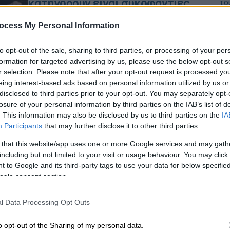
κατηγορούν είναι συκοφαντίες...
θα καταπέσουν
ΑΠ
ocess My Personal Information
Ε
Οι πρώτες δηλώσεις της Σοφίας
τ
Νικολάου
to opt-out of the sale, sharing to third parties, or processing of your per
formation for targeted advertising by us, please use the below opt-out s
r selection. Please note that after your opt-out request is processed y
eing interest-based ads based on personal information utilized by us or
disclosed to third parties prior to your opt-out. You may separately opt-
ΑΠ
losure of your personal information by third parties on the IAB’s list of
Πολιτική
|
10.03.2023 19:15
. This information may also be disclosed by us to third parties on the
IA
Α
Πηγές ΝΔ για Νικολάου: Εδώ και 2
Participants
that may further disclose it to other third parties.
σ
εβδομάδες της διαμηνύσαμε πως
 that this website/app uses one or more Google services and may gath
δεν θα είναι υποψήφια
including but not limited to your visit or usage behaviour. You may click 
 to Google and its third-party tags to use your data for below specifi
Απάντηση της Πειραιώς σε αναφορές
ogle consent section.
που αποδίδονται στην πρώην Γενική
ΑΠ
Γραμματέα
l Data Processing Opt Outs
Σ
υ
o opt-out of the Sharing of my personal data.