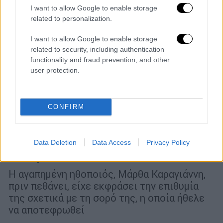
I want to allow Google to enable storage
related to personalization.
I want to allow Google to enable storage
related to security, including authentication
functionality and fraud prevention, and other
user protection.
Πολιτισμός
|
20.09.2022 13:46
CONFIRM
Θρίλερ με τη σορό της Μάρθας
Καραγιάννη - Γιατί οι Αρχές δεν
επιτρέπουν την αποτέφρωσή της, όπως
Data Deletion
Data Access
Privacy Policy
επιθυμούσε
Η αγαπημένη ηθοποιός, Μάρθα Καραγιάννη,
πριν πεθάνει, είχε εκφράσει την επιθυμία
της σχετικά με τη σορό της, η οποία ήθελε
να αποτεφρωθεί