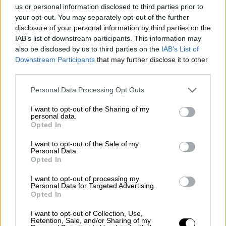
us or personal information disclosed to third parties prior to
της επιθυμία
your opt-out. You may separately opt-out of the further
Σήμερα, Πέμπτη 22 Σεπτεμβρίου, θα γίνει η
disclosure of your personal information by third parties on the
IAB’s list of downstream participants. This information may
κηδεία της Μάρθας Καραγιάννη, η οποία
also be disclosed by us to third parties on the
IAB’s List of
πέθανε σε ηλικία 82 ετών. Η νεκρώσιμη
Downstream Participants
that may further disclose it to other
ακολουθία θα γίνει στις 12:00 το μεσημέρι,
third parties.
στο Α΄ Νεκροταφείο Αθηνών
Please note that this website/app uses one or more Google
Personal Data Processing Opt Outs
services and may gather and store information including but
not limited to your visit or usage behaviour. You may click to
I want to opt-out of the Sharing of my
personal data.
grant or deny consent to Google and its third-party tags to
Opted In
use your data for below specified purposes in below Google
consent section.
I want to opt-out of the Sale of my
Personal Data.
Opted In
I want to opt-out of processing my
Personal Data for Targeted Advertising.
Opted In
I want to opt-out of Collection, Use,
Retention, Sale, and/or Sharing of my