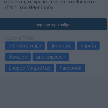
στεφάνια, τα χρήματα να κατατεθούν στο
«Σπίτι του Ηθοποιού»
περισσότερα άρθρα
ΑΛΛΑ #TAGS
ειδήσεις τώρα
ηθοποιός
κηδεία
θάνατος
αποτέφρωση
Σπύρος Μπιμπίλας
Facebook