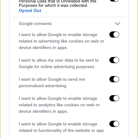
Personal Data that Is Unrelated with the
Purposes for which it was collected.
Opted Out
Lifestyle
|
20.09.2022 19:55
Google consents
Ντόρα Δούμα: «Για μένα δεν έχει φύγει,
I want to allow Google to enable storage
είναι δίπλα μου» - Η πρώτη ανάρτησή
related to advertising like cookies on web or
της, μετά τον θάνατο της Μάρθας
device identifiers in apps.
Καραγιάννη
I want to allow my user data to be sent to
Μία άκρως συγκινητική ανάρτηση στο
Google for online advertising purposes.
προσωπικό της προφίλ στο Facebook έκανε
I want to allow Google to send me
η Ντόρα Δούμα, λίγες μέρες μετά τον
personalized advertising.
θάνατο της Μάρθας Καραγιάννη
I want to allow Google to enable storage
related to analytics like cookies on web or
device identifiers in apps.
I want to allow Google to enable storage
related to functionality of the website or app.