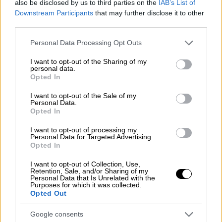
Lifestyle
|
06.02.2021 09:25
also be disclosed by us to third parties on the
IAB’s List of
Downstream Participants
that may further disclose it to other
Πασχάλης: «Η Αλίκη έχει μια κακή
third parties.
εικόνα στον κόσμο, λόγω των γεγονότων
που μας συνέβησαν»
Please note that this website/app uses one or more Google
Personal Data Processing Opt Outs
services and may gather and store information including but
Ο Πασχάλης διηγήθηκε στην Έλενα
not limited to your visit or usage behaviour. You may click to
I want to opt-out of the Sharing of my
personal data.
Κατρίτση, προσωπικές και επαγγελματικές
grant or deny consent to Google and its third-party tags to
Opted In
στιγμές της ζωής του, ενώ παράλληλα
use your data for below specified purposes in below Google
consent section.
αναφέρθηκε στην τρικυμία που πέρασε η
I want to opt-out of the Sale of my
Personal Data.
οικογένειά του πριν από μερικά χρόνια
Opted In
I want to opt-out of processing my
Personal Data for Targeted Advertising.
Opted In
I want to opt-out of Collection, Use,
Retention, Sale, and/or Sharing of my
Personal Data that Is Unrelated with the
Purposes for which it was collected.
Opted Out
Google consents