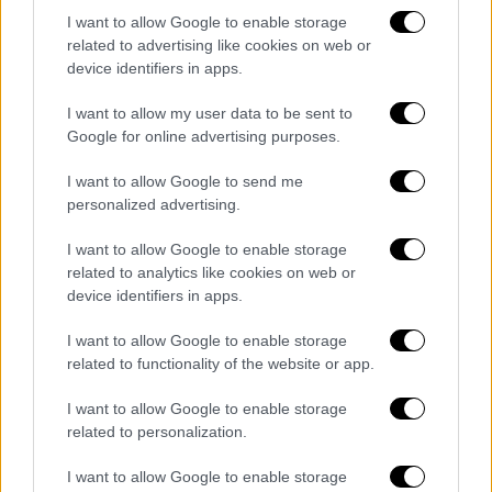
I want to allow Google to enable storage
related to advertising like cookies on web or
device identifiers in apps.
Τηλεόραση
|
01.02.2020 18:55
ΕΡΤ1: Επιστρέφει η Έλενα Κατρίτση με
I want to allow my user data to be sent to
αποκαλύψεις
Google for online advertising purposes.
Επιστρέφει από την επόμενη Κυριακή 9
I want to allow Google to send me
Φεβρουαρίου στην ΕΡΤ1 (16.00), ο νέος
personalized advertising.
κύκλος της εκπομπής «Προσωπικά» της
I want to allow Google to enable storage
Έλενας Κατρίτση
related to analytics like cookies on web or
device identifiers in apps.
ΑΛΛΑ #TAGS
Έλενα Κατρίτση
ΕΡΤ1
I want to allow Google to enable storage
related to functionality of the website or app.
Λεωνίδας Κουτσόπουλος
I want to allow Google to enable storage
related to personalization.
Χρύσα Μιχαλοπούλου
MasterChef
I want to allow Google to enable storage
Πασχάλης
Σωτήρης Κοντιζάς