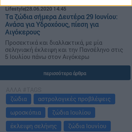
Lifestyle
|
28.06.2020 14:45
Tα ζώδια σήμερα Δευτέρα 29 Ιουνίου:
Ανάσα για Υδροχόους, πίεση για
Αιγόκερους
Προσεκτικά και διαλλακτικά, με μία
σεληνιακή έκλειψη και την Πανσέληνο στις
5 Ιουλίου πάνω στον Αιγόκερω
περισσότερα άρθρα
ΑΛΛΑ #TAGS
ζώδια
αστρολογικές προβλέψεις
ωροσκόπια
ζώδια Ιουλίου
έκλειψη σελήνης
ζώδια Ιουνίου