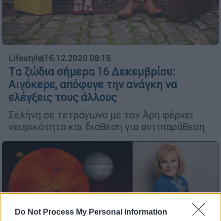
Lifestyle
|
16.12.2020 08:15
Tα ζώδια σήμερα 16 Δεκεμβρίου:
Αιγόκερε, απόφυγε την ανάγκη να
ελέγξεις τους άλλους
Σελήνη σε τετράγωνο με τον Άρη φέρνει
νευρικότητα και διάθεση για αντιπαράθεση
Do Not Process My Personal Information