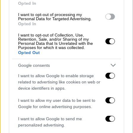
Opted In
I want to opt-out of processing my
Personal Data for Targeted Advertising.
Lifestyle
|
05.07.2020 08:52
Opted In
Επεισοδιακή έκλειψη σελήνης στον
Αιγόκερω και πώς επηρεάζει τα ζώδια
I want to opt-out of Collection, Use,
Retention, Sale, and/or Sharing of my
Personal Data that Is Unrelated with the
H σεληνιακή έκλειψη επιδρά άμεσα στη
Purposes for which it was collected.
διάθεσή και των 12 ζωδίων και μας κάνει
Opted Out
κυκλοθυμικούς, αμφίθυμους, νευρικούς
Google consents
I want to allow Google to enable storage
related to advertising like cookies on web or
device identifiers in apps.
I want to allow my user data to be sent to
Google for online advertising purposes.
I want to allow Google to send me
personalized advertising.