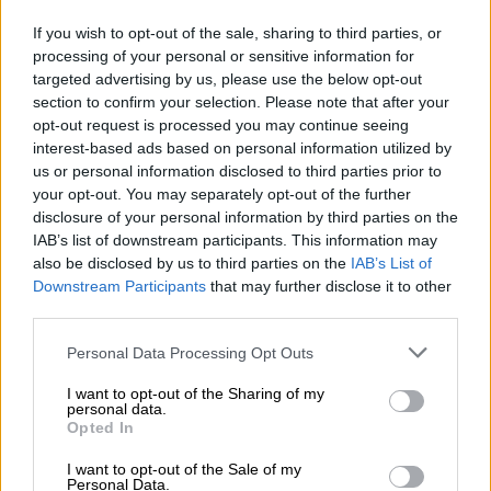
If you wish to opt-out of the sale, sharing to third parties, or
processing of your personal or sensitive information for
Lifestyle
|
05.07.2020 11:21
targeted advertising by us, please use the below opt-out
section to confirm your selection. Please note that after your
Βίκη Παγιατάκη - Τα ζώδια της
opt-out request is processed you may continue seeing
εβδομάδας 5-12 Ιουλίου: Η παρορμητική
interest-based ads based on personal information utilized by
ομάδα στο στόχαστρο
us or personal information disclosed to third parties prior to
your opt-out. You may separately opt-out of the further
Εξτρα προσοχή για Κριούς, Ζυγούς,
disclosure of your personal information by third parties on the
Καρκίνους και Αιγόκερους
IAB’s list of downstream participants. This information may
also be disclosed by us to third parties on the
IAB’s List of
Downstream Participants
that may further disclose it to other
third parties.
Please note that this website/app uses one or more Google
Personal Data Processing Opt Outs
services and may gather and store information including but
not limited to your visit or usage behaviour. You may click to
I want to opt-out of the Sharing of my
personal data.
grant or deny consent to Google and its third-party tags to
Opted In
use your data for below specified purposes in below Google
consent section.
I want to opt-out of the Sale of my
Personal Data.