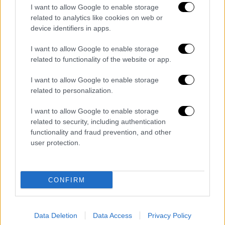
I want to allow Google to enable storage
related to analytics like cookies on web or
Lifestyle
|
28.06.2020 17:16
device identifiers in apps.
Σεληνιακή έκλειψη στον Αιγόκερω με
I want to allow Google to enable storage
πολλά προβλήματα - Πώς επηρεάζει όλα
related to functionality of the website or app.
τα ζώδια
I want to allow Google to enable storage
Mερική Έκλειψη Σελήνης στον Αιγόκερω -
related to personalization.
Πώς επηρεάζει τα 12 ζώδια
I want to allow Google to enable storage
related to security, including authentication
functionality and fraud prevention, and other
user protection.
CONFIRM
Data Deletion
Data Access
Privacy Policy