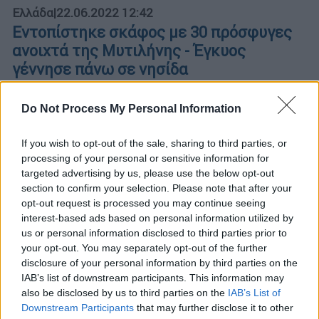
Ελλάδα
|
22.06.2022 12:42
Εντοπίστηκε σκάφος με 30 πρόσφυγες
ανοιχτά της Μυτιλήνης - Έγκυος
γέννησε πάνω σε νησίδα
Στο σκάφος που εντοπίστηκε στη νησίδα
Do Not Process My Personal Information
Μπαρπαλιάς ανατολικά του νησιού,
επέβαιναν 25 άνδρες και 5 γυναίκες
If you wish to opt-out of the sale, sharing to third parties, or
processing of your personal or sensitive information for
targeted advertising by us, please use the below opt-out
section to confirm your selection. Please note that after your
opt-out request is processed you may continue seeing
interest-based ads based on personal information utilized by
us or personal information disclosed to third parties prior to
your opt-out. You may separately opt-out of the further
disclosure of your personal information by third parties on the
IAB’s list of downstream participants. This information may
also be disclosed by us to third parties on the
IAB’s List of
Downstream Participants
that may further disclose it to other