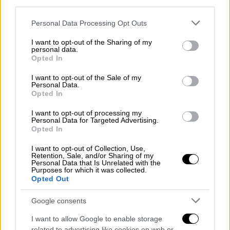
third parties.
Please note that this website/app uses one or more Google
Personal Data Processing Opt Outs
services and may gather and store information including but
not limited to your visit or usage behaviour. You may click to
I want to opt-out of the Sharing of my
personal data.
grant or deny consent to Google and its third-party tags to
Opted In
use your data for below specified purposes in below Google
Ελλάδα
|
20.06.2021 13:26
consent section.
I want to opt-out of the Sale of my
Συναγερμός στην Χαλκιδική: 13χρονη
Personal Data.
Opted In
χειρίστρια φουσκωτού διασώθηκε από
το Λιμενικό
I want to opt-out of processing my
Personal Data for Targeted Advertising.
Η Λιμενική Αρχή Ιερισσού ενημερώθηκε από
Opted In
ιδιώτη που είδε την ανήλικη να κινδυνεύει
I want to opt-out of Collection, Use,
στα ανοιχτά
Retention, Sale, and/or Sharing of my
Personal Data that Is Unrelated with the
Purposes for which it was collected.
ΑΛΛΑ #TAGS
Opted Out
ειδήσεις τώρα
Λιμενικό Σώμα
Google consents
λιμενικό
πρόσφυγες
Λέσβος
I want to allow Google to enable storage
related to advertising like cookies on web or