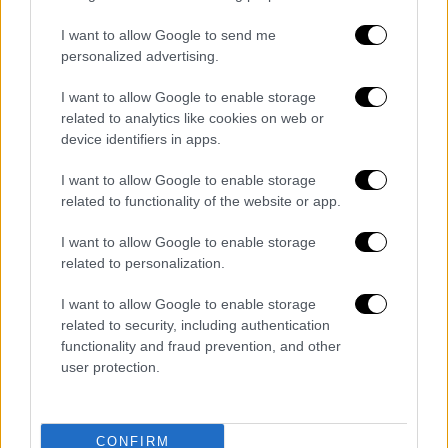
Ώρα Ελλάδος 10/08/2026
I want to allow Google to send me
personalized advertising.
I want to allow Google to enable storage
ΑΘΛΗΤΙΚΟ ΔΕΛΤΙΟ
|
10.08.2026 19:43
related to analytics like cookies on web or
Αθλητικό δελτίο 10/08/2026
device identifiers in apps.
I want to allow Google to enable storage
related to functionality of the website or app.
Μεσημεριανό...
|
10.08.2026 14:06
I want to allow Google to enable storage
Μεσημεριανό δελτίο ειδήσεων
related to personalization.
10/08/2026
I want to allow Google to enable storage
related to security, including authentication
functionality and fraud prevention, and other
user protection.
ΑΠΟΣΠΑΣΜΑΤΑ...
|
10.08.2026 18:51
Κολομβία: Σημειώθηκε φονικός σεισμός
CONFIRM
7,4 ρίχτερ με 20 νεκρούς