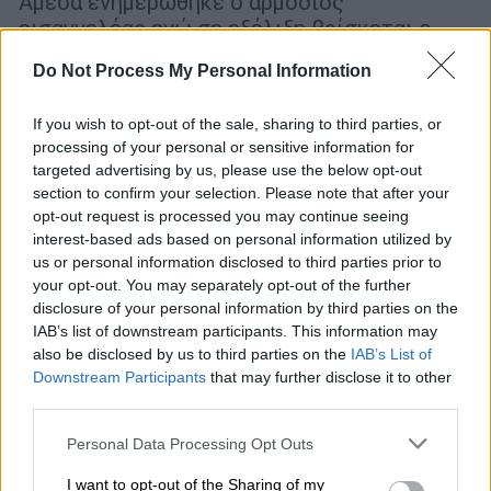
Άμεσα ενημερώθηκε ο αρμόδιος
εισαγγελέας ενώ σε εξέλιξη βρίσκεται ο
πειθαρχικός έλεγχος
Do Not Process My Personal Information
ΑΛΛΑ #TAGS
If you wish to opt-out of the sale, sharing to third parties, or
ειδήσεις τώρα
Κρήτη
processing of your personal or sensitive information for
targeted advertising by us, please use the below opt-out
υπουργείο Περιβάλλοντος και
section to confirm your selection. Please note that after your
Ενέργειας
opt-out request is processed you may continue seeing
interest-based ads based on personal information utilized by
ΗΠΑ
επιστροφή
καταναλωτές
us or personal information disclosed to third parties prior to
your opt-out. You may separately opt-out of the further
disclosure of your personal information by third parties on the
Θεόδωρος Σκυλακάκης
IAB’s list of downstream participants. This information may
also be disclosed by us to third parties on the
IAB’s List of
Downstream Participants
that may further disclose it to other
third parties.
Please note that this website/app uses one or more Google
Personal Data Processing Opt Outs
services and may gather and store information including but
not limited to your visit or usage behaviour. You may click to
I want to opt-out of the Sharing of my