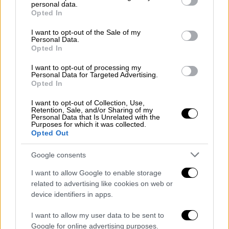
personal data.
grant or deny consent to Google and its third-party tags to
Opted In
use your data for below specified purposes in below Google
consent section.
I want to opt-out of the Sale of my
Personal Data.
Opted In
I want to opt-out of processing my
Personal Data for Targeted Advertising.
Opted In
I want to opt-out of Collection, Use,
Retention, Sale, and/or Sharing of my
Personal Data that Is Unrelated with the
POPULAR VIDEOS
Purposes for which it was collected.
Opted Out
Google consents
Κεντρικό...
|
10.08.2026 19:55
Κεντρικό δελτίο ειδήσεων 10/08/2026
I want to allow Google to enable storage
related to advertising like cookies on web or
device identifiers in apps.
I want to allow my user data to be sent to
Ώρα Ελλάδος...
|
10.08.2026 12:18
Google for online advertising purposes.