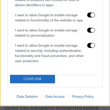
device identifiers in apps.
I want to allow Google to enable storage
related to functionality of the website or app.
I want to allow Google to enable storage
related to personalization.
I want to allow Google to enable storage
related to security, including authentication
functionality and fraud prevention, and other
user protection.
Travel
|
17.10.2023 10:40
Νεμέα, Μαντινεία, Μονεμβασιά – Οινικά
weekends σε ονειρεμένα αμπελοτόπια
CONFIRM
και επισκέψιμα οινοποιεία
Ανακαλύψτε τη φθινοπωρινή ομορφιά του
μεγαλύτερου αμπελώνα της χώρας μας,
Data Deletion
Data Access
Privacy Policy
γνωρίστε τις οινοπαραγωγικές ΠΟΠ και ΠΓΕ
ζώνες του, δοκιμάστε εκπληκτικά κρασιά