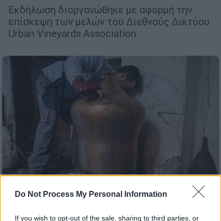
Εκδήλωση διοργανώθηκε με αφορμή την
επίσκεψη των μελών του Διεθνούς Δικτύου
Urban Vineyards Association
Do Not Process My Personal Information
Food & Drink
|
10.12.2023 07:23
If you wish to opt-out of the sale, sharing to third parties, or