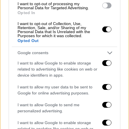
I want to opt-out of processing my
Personal Data for Targeted Advertising.
Opted In
Travel
|
12.11.2023 07:30
I want to opt-out of Collection, Use,
Νεμέα, η γη του Αγιωργίτικου -
Retention, Sale, and/or Sharing of my
Personal Data that Is Unrelated with the
Εξόρμηση στο μεγαλύτερο αμπελώνα
Purposes for which it was collected.
Opted Out
της Ελλάδας
Με αφορμή την Παγκόσμια Ημέρα
Google consents
Οινοτουρισμού το ethnos.gr ταξιδεύει στην
I want to allow Google to enable storage
πατρίδα του Αγιωργίτικου, κουβεντιάζει με
related to advertising like cookies on web or
τους ανθρώπους του και καταγράφει
device identifiers in apps.
πλευρές ενός αξέχαστου οινικού
I want to allow my user data to be sent to
Σαββατοκύριακο τόσο κοντά στην Αθήνα και
Google for online advertising purposes.
ταυτόχρονα τόσο «αλλού».
I want to allow Google to send me
personalized advertising.
I want to allow Google to enable storage
related to analytics like cookies on web or