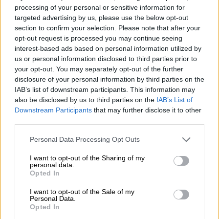
Λέσβος - Γύρω από το ρακοκάζανο της
processing of your personal or sensitive information for
targeted advertising by us, please use the below opt-out
Ανεμώτιας ανθούν τα όνειρα για το
section to confirm your selection. Please note that after your
χωριό
opt-out request is processed you may continue seeing
Συζητώντας, πίνοντας, τρώγοντας και
interest-based ads based on personal information utilized by
us or personal information disclosed to third parties prior to
τραγουδώντας μέσα σε «αλκοολικούς»
your opt-out. You may separately opt-out of the further
ατμούς από στέμφυλα που βράζουν
disclosure of your personal information by third parties on the
IAB’s list of downstream participants. This information may
also be disclosed by us to third parties on the
IAB’s List of
Downstream Participants
that may further disclose it to other
third parties.
Please note that this website/app uses one or more Google
Personal Data Processing Opt Outs
services and may gather and store information including but
not limited to your visit or usage behaviour. You may click to
I want to opt-out of the Sharing of my
personal data.
grant or deny consent to Google and its third-party tags to
Opted In
use your data for below specified purposes in below Google
consent section.
I want to opt-out of the Sale of my
Personal Data.
Opted In