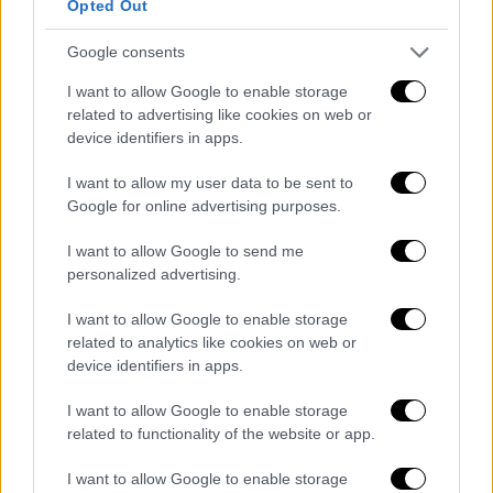
Opted Out
Google consents
I want to allow Google to enable storage
related to advertising like cookies on web or
device identifiers in apps.
I want to allow my user data to be sent to
Google for online advertising purposes.
I want to allow Google to send me
personalized advertising.
I want to allow Google to enable storage
Travel
|
23.10.2021 07:25
related to analytics like cookies on web or
Τα έχει όλα: Ρομαντικό και οικονομικό
device identifiers in apps.
διήμερο στη φύση σε ένα από τα
I want to allow Google to enable storage
ωραιότερα χωριά της Ελλάδας
related to functionality of the website or app.
Και… δεν θα θέλεις να γυρίσεις!
I want to allow Google to enable storage