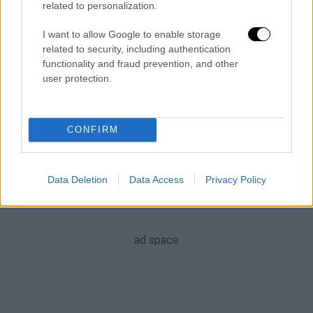
related to personalization.
ΑΛΛΑ #TAGS
ειδήσεις τώρα
Εύβοια
Πάρνηθα
I want to allow Google to enable storage
related to security, including authentication
έκτακτο δελτίο επιδείνωσης καιρού
functionality and fraud prevention, and other
user protection.
χιόνι
χιόνια
Χριστούγεννα
CONFIRM
Data Deletion
Data Access
Privacy Policy