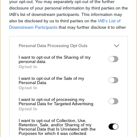
your opt-out. You may separately opt-out of the further
disclosure of your personal information by third parties on the
IAB’s list of downstream participants. This information may
also be disclosed by us to third parties on the
IAB’s List of
Downstream Participants
that may further disclose it to other
third parties.
Please note that this website/app uses one or more Google
Personal Data Processing Opt Outs
services and may gather and store information including but
not limited to your visit or usage behaviour. You may click to
I want to opt-out of the Sharing of my
personal data.
grant or deny consent to Google and its third-party tags to
Opted In
use your data for below specified purposes in below Google
consent section.
I want to opt-out of the Sale of my
Personal Data.
Travel
|
12.03.2022 07:30
Opted In
Εξόρμηση στην πανέμορφη Στενή: Το
I want to opt-out of processing my
καταπράσινο χωριό που κέρδισε τον
Personal Data for Targeted Advertising.
τίτλο της «Αράχωβας της Εύβοιας»
Opted In
Ξέρεις πού θα πας μόλις ο ήλιος κάνει την
I want to opt-out of Collection, Use,
Retention, Sale, and/or Sharing of my
εμφάνισή του
Personal Data that Is Unrelated with the
Purposes for which it was collected.