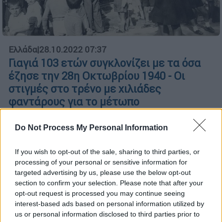
Ελλάδα
|
28.10.2022 07:37
Γιαγιά 103 ετών συγκλονίζει με τα όσα
έζησε την 28η Οκτωβρίου 1940 - Οι
στιγμές στο τρένο με χιλιάδες
φαντάρους για το μέτωπο
Τις συγκλονιστικές στιγμές που βίωναν οι
Do Not Process My Personal Information
Έλληνες τις πρώτες ώρες της
επιστράτευσης το ξημέρωμα της 28ης
If you wish to opt-out of the sale, sharing to third parties, or
Οκτωβρίου 1940 αποκαλύπτει μία
processing of your personal or sensitive information for
υπεραιωνόβια γιαγιά με καταγωγή από την
targeted advertising by us, please use the below opt-out
Άνω Στενή Ευβοίας
section to confirm your selection. Please note that after your
opt-out request is processed you may continue seeing
interest-based ads based on personal information utilized by
us or personal information disclosed to third parties prior to