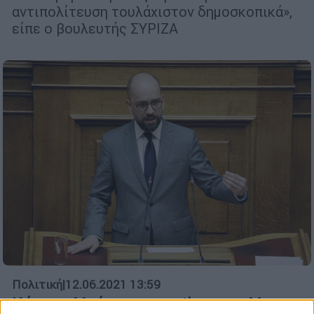
αντιπολίτευση τουλάχιστον δημοσκοπικά»,
είπε ο βουλευτής ΣΥΡΙΖΑ
Πολιτική
|
12.06.2021 13:59
Κώστας Μπάρκας στο ethnos.gr: Με