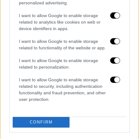
personalized advertising.
Κώστας Μπάρκας στο Έθνος: Εχουν
αυξηθεί οι μισθοί σε 1 εκατ.
I want to allow Google to enable storage
εργαζόμενους
related to analytics like cookies on web or
device identifiers in apps.
Η επαναφορά των συλλογικών συμβάσεων
και η αναπροσαρμογή του κατώτατου ήταν
I want to allow Google to enable storage
related to functionality of the website or app.
από τις πιο βασικές παρεμβάσεις στην
αγορά εργασίας, λέει ο υφυπουργός
I want to allow Google to enable storage
Εργασίας
related to personalization.
I want to allow Google to enable storage
related to security, including authentication
functionality and fraud prevention, and other
user protection.
CONFIRM