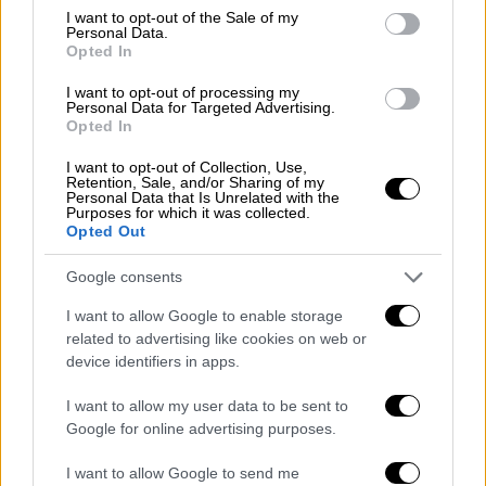
σωζόταν
consent section.
I want to opt-out of the Sale of my
Personal Data.
Με όλο τον σεβασμό στον βουλευτή του
Opted In
ΣΥΡΙΖΑ, έκανε σήμερα μία ανάρτηση στο
I want to opt-out of processing my
twitter ανέτοιμος και ανενημέρωτος.
Personal Data for Targeted Advertising.
Opted In
I want to opt-out of Collection, Use,
Retention, Sale, and/or Sharing of my
Personal Data that Is Unrelated with the
Purposes for which it was collected.
Opted Out
Google consents
I want to allow Google to enable storage
related to advertising like cookies on web or
device identifiers in apps.
I want to allow my user data to be sent to
Google for online advertising purposes.
I want to allow Google to send me
Οικονομία
|
09.04.2019 14:38