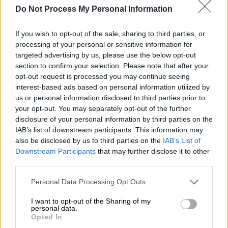
ΣΥΡΙΖΑ οι αντεργατικές επιλογές της
Do Not Process My Personal Information
ΝΔ θα γίνουν παρελθόν
If you wish to opt-out of the sale, sharing to third parties, or
Συνέντευξη του βουλευτή του ΣΥΡΙΖΑ,
processing of your personal or sensitive information for
Κώστα Μπάρκα, στο ethnos.gr και τον
targeted advertising by us, please use the below opt-out
Αλέξανδρο Διαμάντη
section to confirm your selection. Please note that after your
opt-out request is processed you may continue seeing
interest-based ads based on personal information utilized by
us or personal information disclosed to third parties prior to
your opt-out. You may separately opt-out of the further
disclosure of your personal information by third parties on the
IAB’s list of downstream participants. This information may
also be disclosed by us to third parties on the
IAB’s List of
Downstream Participants
that may further disclose it to other
third parties.
Please note that this website/app uses one or more Google
Personal Data Processing Opt Outs
services and may gather and store information including but
not limited to your visit or usage behaviour. You may click to
I want to opt-out of the Sharing of my
Απόψεις
|
02.08.2019 16:00
personal data.
grant or deny consent to Google and its third-party tags to
Opted In
Η «γκάφα» του κ.Μπάρκα και πώς θα
use your data for below specified purposes in below Google