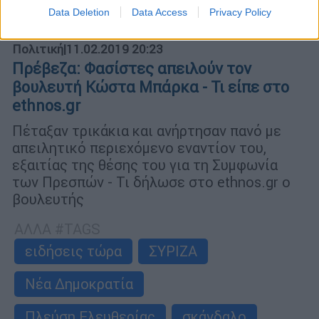
Data Deletion
Data Access
Privacy Policy
Πολιτική
|
11.02.2019 20:23
Πρέβεζα: Φασίστες απειλούν τον
βουλευτή Κώστα Μπάρκα - Τι είπε στο
ethnos.gr
Πέταξαν τρικάκια και ανήρτησαν πανό με
απειλητικό περιεχόμενο εναντίον του,
εξαιτίας της θέσης του για τη Συμφωνία
των Πρεσπών - Τι δήλωσε στο ethnos.gr o
βουλευτής
ΑΛΛΑ #TAGS
ειδήσεις τώρα
ΣΥΡΙΖΑ
Νέα Δημοκρατία
Πλεύση Ελευθερίας
σκάνδαλο