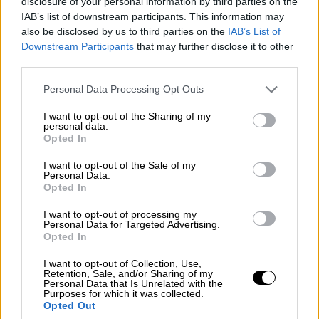
disclosure of your personal information by third parties on the
IAB’s list of downstream participants. This information may
also be disclosed by us to third parties on the
IAB’s List of
Downstream Participants
that may further disclose it to other
third parties.
Please note that this website/app uses one or more Google
Personal Data Processing Opt Outs
services and may gather and store information including but
not limited to your visit or usage behaviour. You may click to
I want to opt-out of the Sharing of my
personal data.
grant or deny consent to Google and its third-party tags to
Opted In
use your data for below specified purposes in below Google
consent section.
I want to opt-out of the Sale of my
Personal Data.
Opted In
I want to opt-out of processing my
Personal Data for Targeted Advertising.
Πολιτισμός
|
31.10.2018 18:54
Opted In
ΕΜΣΤ: Δημόσια Προκήρυξη για τη θέση
I want to opt-out of Collection, Use,
νέου Καλλιτεχνικού Διευθυντή
Retention, Sale, and/or Sharing of my
Personal Data that Is Unrelated with the
Λήγει η θητεία της Καλλιτεχνικής
Purposes for which it was collected.
Opted Out
Διευθύντριας του ΕΜΣΤ, κας Κατερίνας