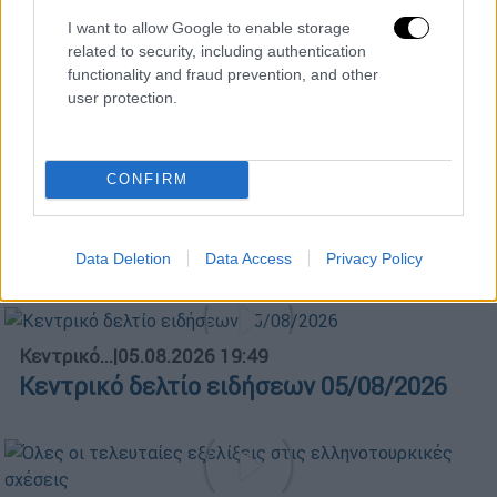
I want to allow Google to enable storage
related to security, including authentication
functionality and fraud prevention, and other
user protection.
POPULAR VIDEOS
CONFIRM
Κεντρικό...
|
06.08.2026 20:05
Κεντρικό δελτίο ειδήσεων 06/08/2026
Data Deletion
Data Access
Privacy Policy
Κεντρικό...
|
05.08.2026 19:49
Κεντρικό δελτίο ειδήσεων 05/08/2026