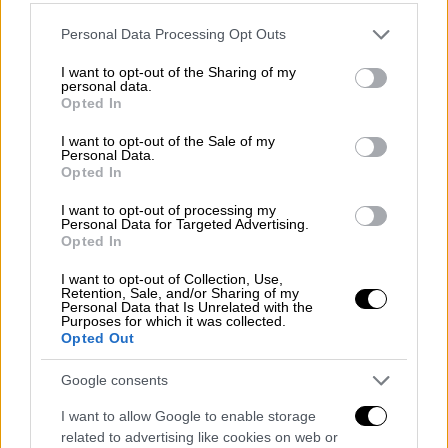
Please note that this website/app uses one or more Google
Personal Data Processing Opt Outs
services and may gather and store information including but
not limited to your visit or usage behaviour. You may click to
I want to opt-out of the Sharing of my
personal data.
grant or deny consent to Google and its third-party tags to
Opted In
use your data for below specified purposes in below Google
consent section.
I want to opt-out of the Sale of my
Personal Data.
Opted In
I want to opt-out of processing my
Personal Data for Targeted Advertising.
X-RAY
|
14.05.2025 06:00
Opted In
Οι κυβερνητικοί πανηγυρισμοί για το
I want to opt-out of Collection, Use,
πόρισμα Καρώνη, η ασφάλεια των
Retention, Sale, and/or Sharing of my
τρένων της Siemens και η φρίκη με τις
Personal Data that Is Unrelated with the
Purposes for which it was collected.
«σέξι Αγιοβασιλίτσες» σε ιδιωτικά
Opted Out
σχολεία
Google consents
Η νυχτερινή έξοδος του Κασσελάκη και το
I want to allow Google to enable storage
αναθεωρημένο «Ελλάδα 2.0»
related to advertising like cookies on web or