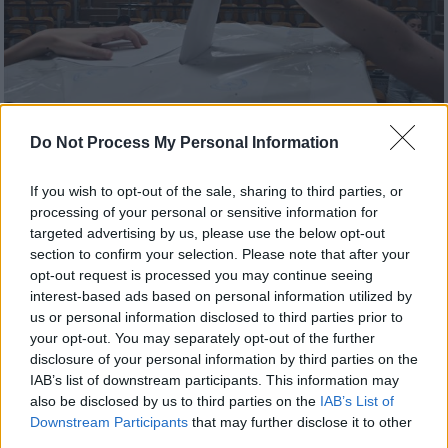
Do Not Process My Personal Information
Παιδεία
|
14.05.2025 08:24
Φοιτητικές εκλογές: Στις κάλπες
If you wish to opt-out of the sale, sharing to third parties, or
σήμερα οι φοιτητές και οι φοιτήτριες
processing of your personal or sensitive information for
όλης της χώρας
targeted advertising by us, please use the below opt-out
section to confirm your selection. Please note that after your
Οι κάλπες άνοιξαν στις 7 το πρωί και θα
opt-out request is processed you may continue seeing
παραμείνουν ανοικτές έως τις 7 το
interest-based ads based on personal information utilized by
απόγευμα
us or personal information disclosed to third parties prior to
your opt-out. You may separately opt-out of the further
disclosure of your personal information by third parties on the
IAB’s list of downstream participants. This information may
also be disclosed by us to third parties on the
IAB’s List of
Downstream Participants
that may further disclose it to other
third parties.