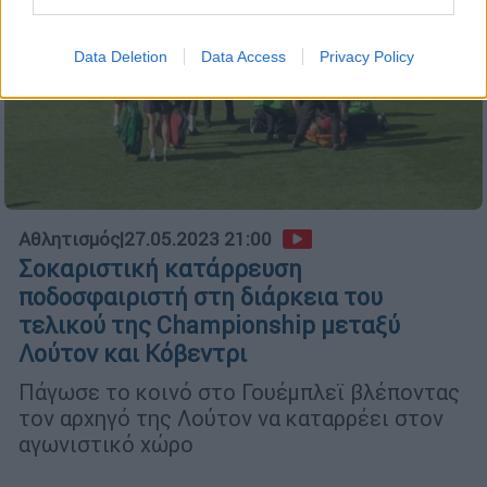
Data Deletion
Data Access
Privacy Policy
Αθλητισμός
|
27.05.2023 21:00
Σοκαριστική κατάρρευση
ποδοσφαιριστή στη διάρκεια του
τελικού της Championship μεταξύ
Λούτον και Κόβεντρι
Πάγωσε το κοινό στο Γουέμπλεϊ βλέποντας
τον αρχηγό της Λούτον να καταρρέει στον
αγωνιστικό χώρο