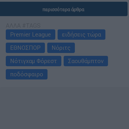
περισσότερα άρθρα
ΑΛΛΑ #TAGS
Premier League
ειδήσεις τώρα
ΕΘΝΟΣΠΟΡ
Νόριτς
Νότιγχαμ Φόρεστ
Σαουθάμπτον
ποδόσφαιρο