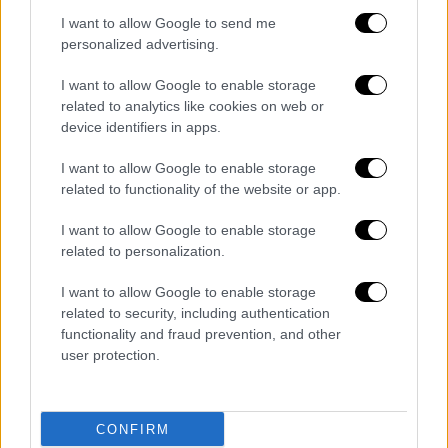
I want to allow Google to send me
personalized advertising.
I want to allow Google to enable storage
related to analytics like cookies on web or
Αθλητισμός
|
27.05.2023 22:30
device identifiers in apps.
Η Λούτον πήρε τον τελικό της
Championship, επιστρέφει στην Premier
I want to allow Google to enable storage
League μετά από 31 χρόνια και το
related to functionality of the website or app.
γήπεδό της έχει γίνει ήδη viral!
I want to allow Google to enable storage
Η ομάδα με το μικρότερο και πιο...
related to personalization.
στριμωγμένο γήπεδο στην Championship
I want to allow Google to enable storage
πήρε το εισιτήριο για την Premier League
related to security, including authentication
functionality and fraud prevention, and other
user protection.
CONFIRM