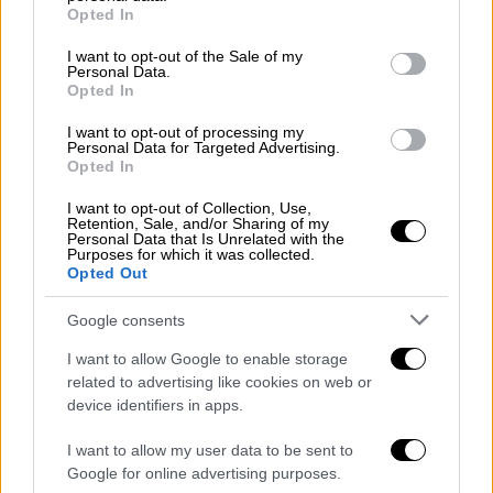
grant or deny consent to Google and its third-party tags to
Opted In
use your data for below specified purposes in below Google
consent section.
I want to opt-out of the Sale of my
Personal Data.
Αθλητισμός
|
06.03.2024 21:26
Opted In
Μεγάλη φωτιά δίπλα στο γήπεδο της
I want to opt-out of processing my
Σαουθάμπτον: Αναβλήθηκε ο αγώνας με
Personal Data for Targeted Advertising.
την Πρέστον
Opted In
Συναγερμός για τη φωτιά δίπλα στο γήπεδο
I want to opt-out of Collection, Use,
Retention, Sale, and/or Sharing of my
Personal Data that Is Unrelated with the
Purposes for which it was collected.
Opted Out
Google consents
I want to allow Google to enable storage
related to advertising like cookies on web or
device identifiers in apps.
I want to allow my user data to be sent to
Google for online advertising purposes.