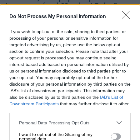
League μετά από 22 χρόνια! Επάνοδος
και για τη Λέστερ που αναδείχθηκε
Do Not Process My Personal Information
πρωταθλήτρια
If you wish to opt-out of the sale, sharing to third parties, or
Λιντς, Νόριτς, Σαουθάμπτον και Γουέστ
processing of your personal or sensitive information for
Μπρομ θα παίξουν στα πλέι οφ για μια θέση
targeted advertising by us, please use the below opt-out
στη μεγάλη κατηγορία
section to confirm your selection. Please note that after your
opt-out request is processed you may continue seeing
interest-based ads based on personal information utilized by
us or personal information disclosed to third parties prior to
your opt-out. You may separately opt-out of the further
disclosure of your personal information by third parties on the
IAB’s list of downstream participants. This information may
also be disclosed by us to third parties on the
IAB’s List of
Downstream Participants
that may further disclose it to other
third parties.
Please note that this website/app uses one or more Google
Personal Data Processing Opt Outs
services and may gather and store information including but
not limited to your visit or usage behaviour. You may click to
I want to opt-out of the Sharing of my
personal data.