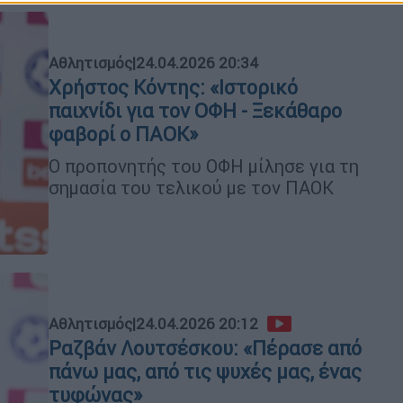
Αθλητισμός
|
24.04.2026 20:34
Χρήστος Κόντης: «Ιστορικό
παιχνίδι για τον ΟΦΗ - Ξεκάθαρο
φαβορί ο ΠΑΟΚ»
Ο προπονητής του ΟΦΗ μίλησε για τη
σημασία του τελικού με τον ΠΑΟΚ
Αθλητισμός
|
24.04.2026 20:12
Ραζβάν Λουτσέσκου: «Πέρασε από
πάνω μας, από τις ψυχές μας, ένας
τυφώνας»