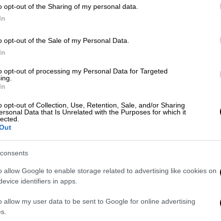
o opt-out of the Sharing of my personal data.
In
Ώρ
Αθλητισμός
|
25.04.2026 23:23
o opt-out of the Sale of my Personal Data.
Ώ
In
ΠΑΟΚ - ΟΦΗ 2-3: Ιστορικός
θρίαμβος των Κρητικών 39 χρόνια
to opt-out of processing my Personal Data for Targeted
ing.
μετά το έπος του '87!
In
Έπειτα από έναν συγκλονιστικό
ΑΠ
o opt-out of Collection, Use, Retention, Sale, and/or Sharing
τελικό ο ΟΦΗ νίκησε τον ΠΑΟΚ στην
Φ
ersonal Data that Is Unrelated with the Purposes for which it
lected.
παράταση με 3-2
φ
Out
consents
o allow Google to enable storage related to advertising like cookies on
evice identifiers in apps.
Live Blog
|
25.04.2026 20:15
o allow my user data to be sent to Google for online advertising
Live ΠΑΟΚ - ΟΦΗ: Στην παράταση
s.
ο σπουδαίος τελικός του Κυπέλλου