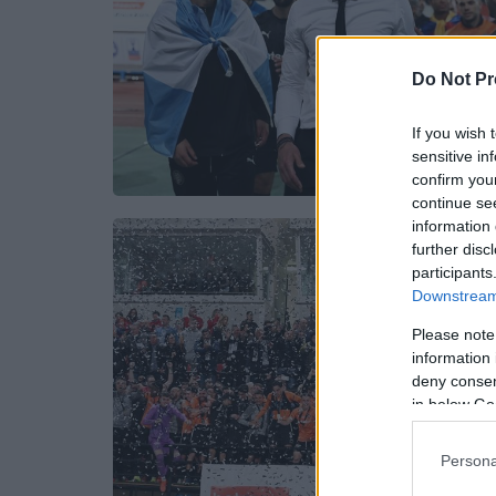
Do Not Pr
If you wish 
sensitive in
confirm you
continue se
information 
further disc
participants
Downstream 
Please note
information 
deny consent
in below Go
Persona