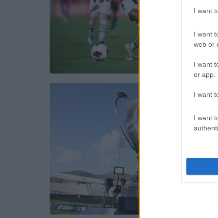
I want 
I want t
web or d
I want t
or app.
I want t
I want t
authenti