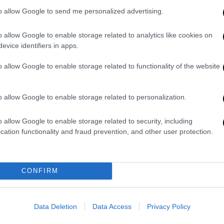
Ελλάδας στο Πανθεσσαλικό
to allow Google to send me personalized advertising.
Ο ΠΑΟΚ και ο ΟΦΗ παίζουν για τον
o allow Google to enable storage related to analytics like cookies on
τίτλο
evice identifiers in apps.
o allow Google to enable storage related to functionality of the website
o allow Google to enable storage related to personalization.
Αθλητισμός
|
25.04.2026 09:50
o allow Google to enable storage related to security, including
ΠΑΟΚ - ΟΦΗ: Ώρα τελικού, ώρα
cation functionality and fraud prevention, and other user protection.
τίτλου στο Πανθεσσαλικό
Ο ΠΑΟΚ θέλει να σηκώσει το πέμπτο
Κύπελλο την τελευταία δεκαετία και
CONFIRM
ο ΟΦΗ να ζήσει στιγμές σαν το 1987
Data Deletion
Data Access
Privacy Policy