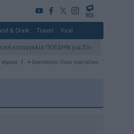
od & Drink
Travel
Viral
α ΠΟΕΔΗΝ για Ζάκυνθο: Οκτώ γυναίκες κατήγγειλ
 σήμερα
|
➔ Εορτολόγιο: Ποιοι γιορτάζουν