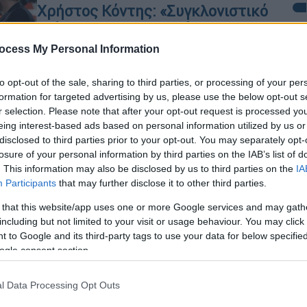
Χρήστος Κόντης: «Συγκλονιστικό
επίτευγμα για την ομάδα μας»
ocess My Personal Information
Πανευτυχής ο προπονητής του ΟΦΗ
Κε
Κ
to opt-out of the sale, sharing to third parties, or processing of your per
formation for targeted advertising by us, please use the below opt-out s
0
r selection. Please note that after your opt-out request is processed y
eing interest-based ads based on personal information utilized by us or
disclosed to third parties prior to your opt-out. You may separately opt-
losure of your personal information by third parties on the IAB’s list of
Κε
Αθλητισμός
|
26.04.2026 00:00
. This information may also be disclosed by us to third parties on the
IA
Κ
Το τρόπαιο ψηλά στον ουρανό του
Participants
that may further disclose it to other third parties.
0
Πανθεσσαλικού! Η στιγμή της
 that this website/app uses one or more Google services and may gath
απονομής για τον Κυπελλούχο
including but not limited to your visit or usage behaviour. You may click 
ΟΦΗ και η γιορτή που ακολούθησε
 to Google and its third-party tags to use your data for below specifi
ogle consent section.
Το Κύπελλο ξανά στα χέρια των
Ώρ
παικτών του ΟΦΗ μετά από 39 χρόνια
Ώ
l Data Processing Opt Outs