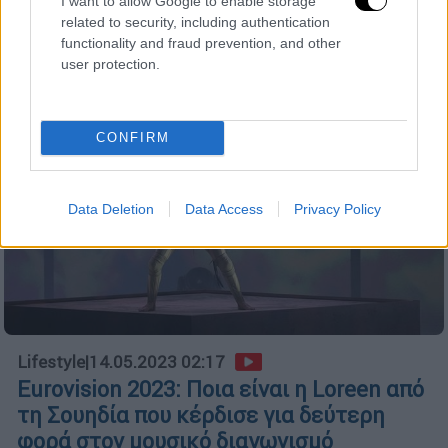
I want to allow Google to enable storage
related to security, including authentication
functionality and fraud prevention, and other
user protection.
CONFIRM
Data Deletion
Data Access
Privacy Policy
Lifestyle
|
14.05.2023 02:17
Eurovision 2023: Ποια είναι η Loreen από
τη Σουηδία που κέρδισε για δεύτερη
φορά στον μουσικό διαγωνισμό