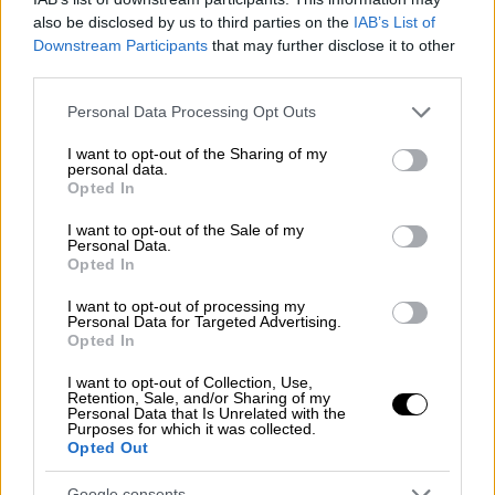
also be disclosed by us to third parties on the
IAB’s List of
Downstream Participants
that may further disclose it to other
third parties.
Please note that this website/app uses one or more Google
Personal Data Processing Opt Outs
services and may gather and store information including but
Lifestyle
|
14.05.2023 15:21
not limited to your visit or usage behaviour. You may click to
I want to opt-out of the Sharing of my
Eurovision 2023: Όλα όσα έγιναν στον
personal data.
grant or deny consent to Google and its third-party tags to
Opted In
τελικό - Η απρεπής χειρονομία της
use your data for below specified purposes in below Google
Γαλλίδας και η μεγάλη νίκη της Loreen
consent section.
I want to opt-out of the Sale of my
Personal Data.
από τη Σουηδία
Opted In
Η Loreen με το «Euphoria», πριν από 11
I want to opt-out of processing my
χρόνια, είχε κερδίσει τον διαγωνισμό και
Personal Data for Targeted Advertising.
πλέον είναι η δεύτερη ερμηνεύτρια, μετά
Opted In
τον Τζόνι Λόγκαν που έχει δύο νίκες στην
I want to opt-out of Collection, Use,
Eurovision
Retention, Sale, and/or Sharing of my
Personal Data that Is Unrelated with the
Purposes for which it was collected.
Opted Out
Google consents