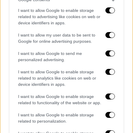
I want to allow Google to enable storage
related to advertising like cookies on web or
device identifiers in apps.
I want to allow my user data to be sent to
Google for online advertising purposes.
I want to allow Google to send me
personalized advertising.
I want to allow Google to enable storage
related to analytics like cookies on web or
Lifestyle
|
14.05.2023 14:30
device identifiers in apps.
Οργή Μικρούτσικου κατά της ΕΡΤ:
I want to allow Google to enable storage
Ξέσπασμα μετά το 4αρι στην Κύπρο στον
related to functionality of the website or app.
τελικό της Eurovision
I want to allow Google to enable storage
Ο Ανδρέας Μικρούτσικος σχολίασε όσα
related to personalization.
συνέβησαν στη μεγάλη βραδιά του τελικού
της Eurovision