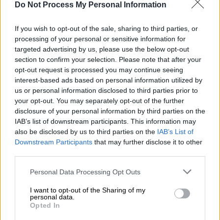
Do Not Process My Personal Information
If you wish to opt-out of the sale, sharing to third parties, or
processing of your personal or sensitive information for
All About History
|
08.09.2020 17:16
targeted advertising by us, please use the below opt-out
Άγνωστες πτυχές της πρώτης
section to confirm your selection. Please note that after your
προσελήνωσης: Ένα άλμα για την
opt-out request is processed you may continue seeing
ανθρωπότητα
interest-based ads based on personal information utilized by
us or personal information disclosed to third parties prior to
Toν Ιούλιο του 1969 o διεθνούς φήμης
your opt-out. You may separately opt-out of the further
αστροφυσικός Διονύσης Π. Σιμόπουλος
disclosure of your personal information by third parties on the
ήταν ο μόνος έλληνας με διαπίστευση, στο
IAB’s list of downstream participants. This information may
κέντρο ελέγχου της πρώτης επιτυχημένης
also be disclosed by us to third parties on the
IAB’s List of
Downstream Participants
that may further disclose it to other
προσσελήνωσης στις εγκαταστάσεις της
third parties.
ΝASA
Please note that this website/app uses one or more Google
Personal Data Processing Opt Outs
services and may gather and store information including but
not limited to your visit or usage behaviour. You may click to
I want to opt-out of the Sharing of my
personal data.
grant or deny consent to Google and its third-party tags to
Opted In
use your data for below specified purposes in below Google