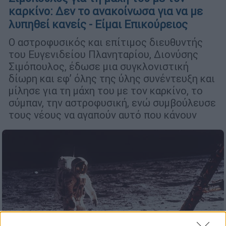
καρκίνο: Δεν το ανακοίνωσα για να με
λυπηθεί κανείς - Είμαι Επικούρειος
Ο αστροφυσικός και επίτιμος διευθυντής
του Ευγενιδείου Πλανηταρίου, Διονύσης
Σιμόπουλος, έδωσε μια συγκλονιστική
δίωρη και εφ’ όλης της ύλης συνέντευξη και
μίλησε για τη μάχη του με τον καρκίνο, το
σύμπαν, την αστροφυσική, ενώ συμβούλευσε
τους νέους να αγαπούν αυτό που κάνουν