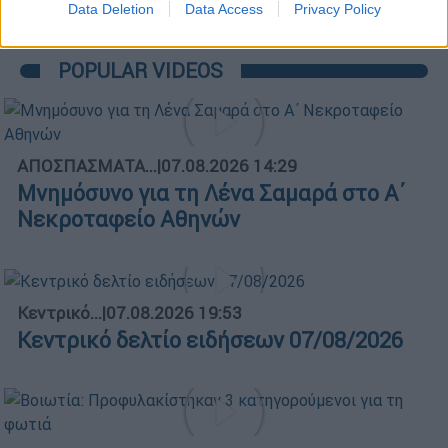
Data Deletion
Data Access
Privacy Policy
POPULAR VIDEOS
ΑΠΟΣΠΑΣΜΑΤΑ...
|
07.08.2026 14:29
Μνημόσυνο για τη Λένα Σαμαρά στο Α΄
Νεκροταφείο Αθηνών
Κεντρικό...
|
07.08.2026 19:53
Κεντρικό δελτίο ειδήσεων 07/08/2026