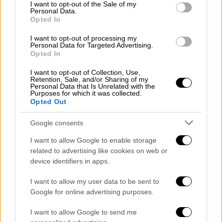
consent section.
I want to opt-out of the Sale of my
Personal Data.
Opted In
I want to opt-out of processing my
Personal Data for Targeted Advertising.
Opted In
I want to opt-out of Collection, Use,
Retention, Sale, and/or Sharing of my
Personal Data that Is Unrelated with the
Purposes for which it was collected.
Opted Out
Ελλάδα
|
14.03.2019 18:34
Ο Ελληνικός Διαστημικός Οργανισμός
Google consents
βράβευσε τον Διονύση Σιμόπουλο
I want to allow Google to enable storage
related to advertising like cookies on web or
Για την ανιδιοτελή προσφορά του στις
device identifiers in apps.
διαστημικές και αστρονομικές επιστήμες
στη χώρα μας
I want to allow my user data to be sent to
Google for online advertising purposes.
ΑΛΛΑ #TAGS
ειδήσεις τώρα
αστροφυσικός
I want to allow Google to send me