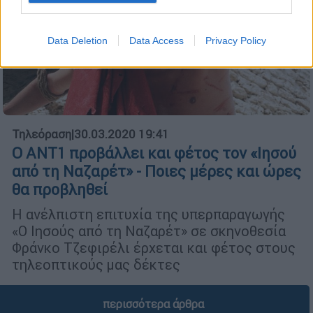
Data Deletion
Data Access
Privacy Policy
Τηλεόραση
|
30.03.2020 19:41
Ο ΑΝΤ1 προβάλλει και φέτος τον «Ιησού
από τη Ναζαρέτ» - Ποιες μέρες και ώρες
θα προβληθεί
H ανέλπιστη επιτυχία της υπερπαραγωγής
«Ο Ιησούς από τη Ναζαρέτ» σε σκηνοθεσία
Φράνκο Τζεφιρέλι έρχεται και φέτος στους
τηλεοπτικούς μας δέκτες
περισσότερα άρθρα