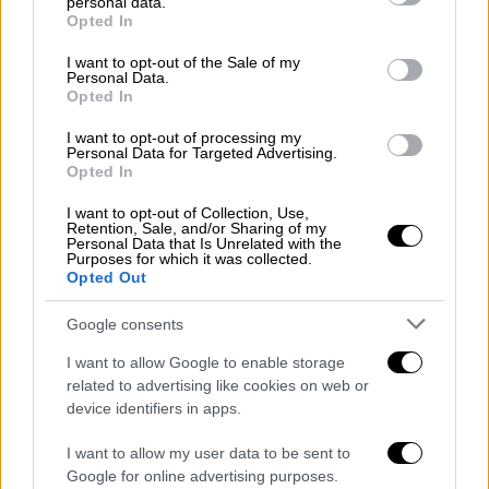
personal data.
grant or deny consent to Google and its third-party tags to
Opted In
use your data for below specified purposes in below Google
Σινεμά
|
17.04.2020 15:24
consent section.
I want to opt-out of the Sale of my
Personal Data.
Βιβλικά έπη και «Ιστορία του Θεού» με
Opted In
τον Μόργκαν Φρίμαν στη μικρή οθόνη
I want to opt-out of processing my
Μεγάλες ιστορικές παραγωγές που
Personal Data for Targeted Advertising.
Opted In
αναφέρονται στον βίο, στη Σταύρωση και
την Ανάσταση του Ιησού Χριστού αλλά και
I want to opt-out of Collection, Use,
Retention, Sale, and/or Sharing of my
στο σύνολο της Αγίας Γραφής (Παλαιά και
Personal Data that Is Unrelated with the
Καινή Διαθήκη) εντάσσονται στο πρόγραμμα
Purposes for which it was collected.
Opted Out
της τηλεόρασης, συμπεριλαμβανομένου της
streaming πλατφόρμας του Netflix
Google consents
I want to allow Google to enable storage
related to advertising like cookies on web or
device identifiers in apps.
I want to allow my user data to be sent to
Google for online advertising purposes.