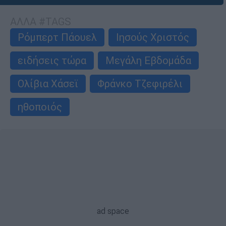
ΑΛΛΑ #TAGS
Ρόμπερτ Πάουελ
Ιησούς Χριστός
ειδήσεις τώρα
Μεγάλη Εβδομάδα
Ολίβια Χάσεϊ
Φράνκο Τζεφιρέλι
ηθοποιός