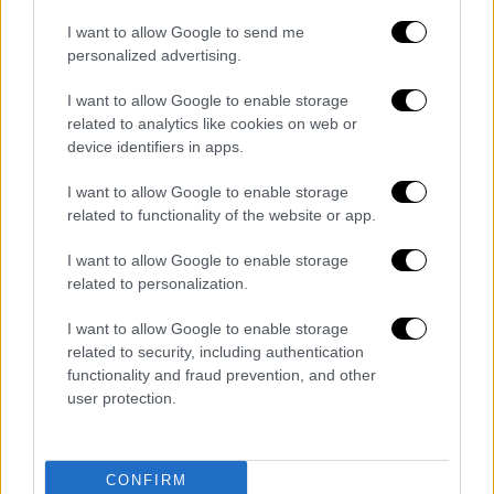
I want to allow Google to send me
personalized advertising.
I want to allow Google to enable storage
related to analytics like cookies on web or
Lifestyle
|
15.04.2020 14:25
device identifiers in apps.
Το μήνυμα της «Παναγίας» του
I want to allow Google to enable storage
Τζεφιρέλι για το Πάσχα με τον κορονοϊό
related to functionality of the website or app.
Η ηθοποιός Ολίβια Χάσεϊ έμεινε στη μνήμη
του κοινού με τον ρόλο της «Παναγίας» στη
I want to allow Google to enable storage
related to personalization.
σειρά του Τζεφιρέλι, «Ο Ιησούς από την
Ναζαρέτ»
I want to allow Google to enable storage
related to security, including authentication
functionality and fraud prevention, and other
user protection.
CONFIRM