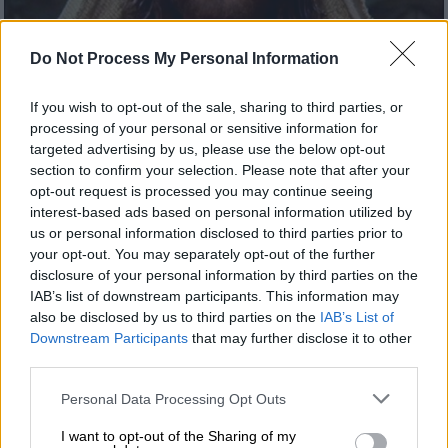
Do Not Process My Personal Information
Τηλεόραση
|
29.04.2021 18:12
If you wish to opt-out of the sale, sharing to third parties, or
processing of your personal or sensitive information for
2/3 δεν έχουν παρατηρήσει το
targeted advertising by us, please use the below opt-out
σκηνοθετικό κόλπο του Τζεφιρέλι στον
section to confirm your selection. Please note that after your
Ιησού από την Ναζαρέτ. Εσύ;
opt-out request is processed you may continue seeing
interest-based ads based on personal information utilized by
Το μυστικό «κρύβεται» στα μάτια...
us or personal information disclosed to third parties prior to
your opt-out. You may separately opt-out of the further
disclosure of your personal information by third parties on the
IAB’s list of downstream participants. This information may
also be disclosed by us to third parties on the
IAB’s List of
Downstream Participants
that may further disclose it to other
third parties.
Please note that this website/app uses one or more Google
Personal Data Processing Opt Outs
services and may gather and store information including but
not limited to your visit or usage behaviour. You may click to
I want to opt-out of the Sharing of my