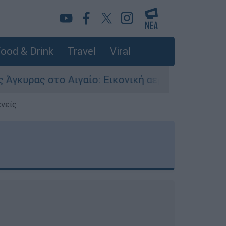
ood & Drink
Travel
Viral
αίο: Εικονική αερομαχία ανάμεσα σε ελληνικά κ
ενείς