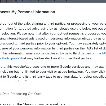
σήμερα;
Κατά την ημέρα αυτή εορτάζεται η
ocess My Personal Information
ανάμνηση της θριαμβευτικής εισόδου
Με
του Ιησού Χριστού στα Ιεροσόλυμα
to opt-out of the sale, sharing to third parties, or processing of your per
Μ
formation for targeted advertising by us, please use the below opt-out s
0
r selection. Please note that after your opt-out request is processed y
eing interest-based ads based on personal information utilized by us or
Ελλάδα
|
17.04.2022 09:02
disclosed to third parties prior to your opt-out. You may separately opt-
losure of your personal information by third parties on the IAB’s list of
«Ήρθε ο Λάζαρος, ήρθαν τα Βάγια,
. This information may also be disclosed by us to third parties on the
IA
ήρθε η Κυριακή που τρων' τα
Participants
that may further disclose it to other third parties.
ψάρια» - Τα έθιμα της Κυριακής
 that this website/app uses one or more Google services and may gath
των Βαΐων
including but not limited to your visit or usage behaviour. You may click 
Η εθιμολογία του Πάσχα είναι
 to Google and its third-party tags to use your data for below specifi
συνυφασμένη με την έννοια της
ogle consent section.
ανάστασης και έχει ενσωματώσει
προ-χριστιανικές ευετηριακές
l Data Processing Opt Outs
πρακτικές που σχετίζονται με τον
βλαστικό κύκλο της φύσης
o opt-out of the Sharing of my personal data.