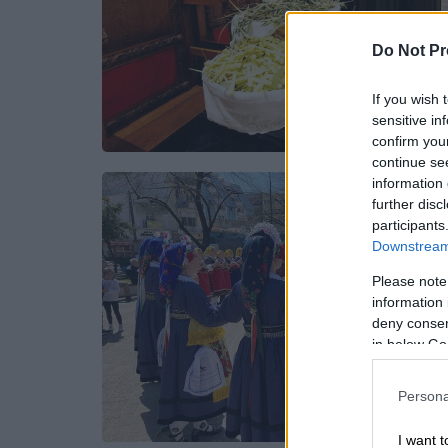
Do Not Pr
If you wish 
sensitive in
confirm you
continue se
information 
further disc
participants
Downstream 
Please note
information 
deny consent
in below Go
Persona
I want t