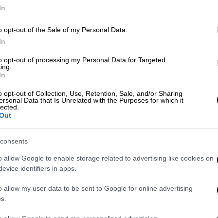
In
Food & Drink
|
17.04.2022 08:29
o opt-out of the Sale of my Personal Data.
Κυριακή των Βαΐων - Συνταγές για
In
ψάρια με μεσογειακό
to opt-out of processing my Personal Data for Targeted
ταμπεραμέντο
ing.
In
Σαβόρο, πλακί, αλά σπετσιώτα ή
μήπως σε στυλ καταλονικό και
o opt-out of Collection, Use, Retention, Sale, and/or Sharing
ersonal Data that Is Unrelated with the Purposes for which it
σισιλιάνικο; Η Μεσόγειος εμπνέει με
lected.
χίλιους δυο τρόπους τους λαούς της
Out
να φτιάξουν τα ψάρια αξιοποιώντας
παράλληλα τα λαχανικά και τα
consents
μυρωδικά της γης της ελιάς.
o allow Google to enable storage related to advertising like cookies on
evice identifiers in apps.
Food & Drink
|
25.03.2022 10:32
o allow my user data to be sent to Google for online advertising
Ο μπακαλιάρος αλλιώς: 6
s.
συνταγές που δεν θέλουν τηγάνι