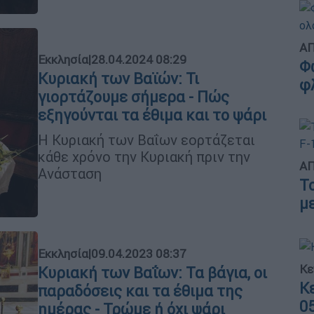
ΑΠ
Εκκλησία
|
28.04.2024 08:29
Φ
Κυριακή των Βαϊών: Τι
φ
γιορτάζουμε σήμερα - Πώς
εξηγούνται τα έθιμα και το ψάρι
H Κυριακή των Βαΐων εορτάζεται
κάθε χρόνο την Κυριακή πριν την
ΑΠ
Ανάσταση
Τ
μ
Εκκλησία
|
09.04.2023 08:37
Κε
Κυριακή των Βαΐων: Τα βάγια, οι
Κ
παραδόσεις και τα έθιμα της
0
ημέρας - Τρώμε ή όχι ψάρι