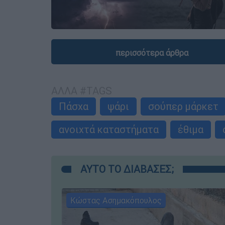
περισσότερα άρθρα
ΑΛΛΑ #TAGS
Πάσχα
ψάρι
σούπερ μάρκετ
ανοιχτά καταστήματα
έθιμα
ΑΥΤΟ ΤΟ ΔΙΑΒΑΣΕΣ;
Κώστας Ασημακόπουλος