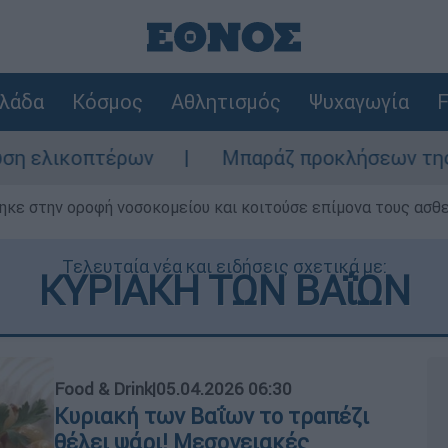
λάδα
Κόσμος
Αθλητισμός
Ψυχαγωγία
F
ν
Μπαράζ προκλήσεων της Άγκυρας στο Αιγ
ηκε στην οροφή νοσοκομείου και κοιτούσε επίμονα τους ασθ
Τελευταία νέα και ειδήσεις σχετικά με:
ΚΥΡΙΑΚΗ ΤΩΝ ΒΑΐΩΝ
Food & Drink
|
05.04.2026 06:30
Κυριακή των Βαΐων το τραπέζι
θέλει ψάρι! Μεσογειακές