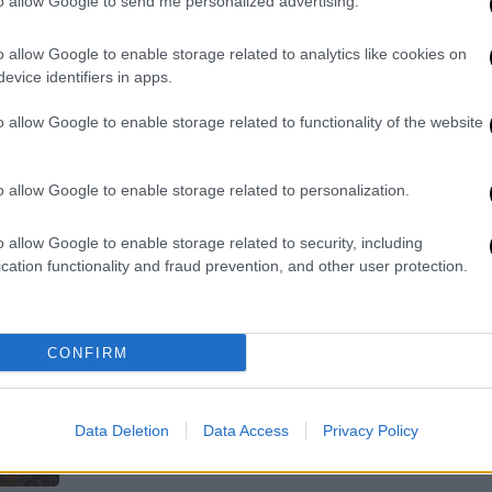
to allow Google to send me personalized advertising.
Αγιορείτικος με σταφίδες,
μεσογειακός με ντομάτα και κάππαρη,
o allow Google to enable storage related to analytics like cookies on
ελληνικός αλά σπετσιώτα… Αν
evice identifiers in apps.
αποφεύγετε τα τηγανητά, ιδού έξι
ωραίες συνταγές να απολαύσετε τον
o allow Google to enable storage related to functionality of the website
παστό μπακαλιάρο μαγειρευτό ή στον
φούρνο.
o allow Google to enable storage related to personalization.
o allow Google to enable storage related to security, including
Εκκλησία
|
25.04.2021 09:55
cation functionality and fraud prevention, and other user protection.
Κυριακή των Βαΐων: Τα βάγια, οι
παραδόσεις και τα έθιμα της
ημέρας
CONFIRM
H Κυριακή αυτή τόσο στην Ανατολική
όσο και στη Δυτική Εκκλησία
Data Deletion
Data Access
Privacy Policy
θεωρείται ως αρχή των Αγίων Παθών.