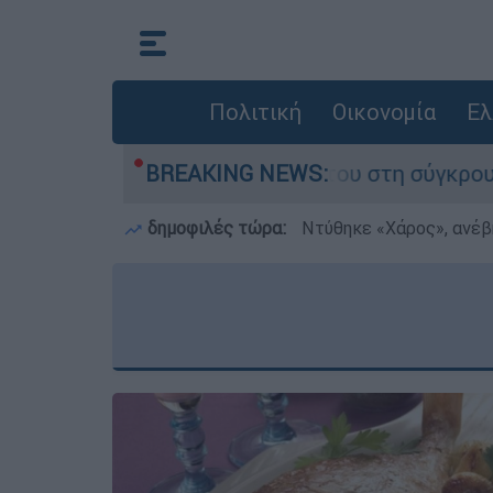
Πολιτική
Οικονομία
Ελ
ου έχασε τη ζωή του στη σύγκρουση ελικοπτέρω
BREAKING NEWS:
δημοφιλές τώρα:
Ντύθηκε «Χάρος», ανέβ