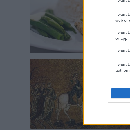
I want 
I want t
web or d
I want t
or app.
I want t
I want t
authenti