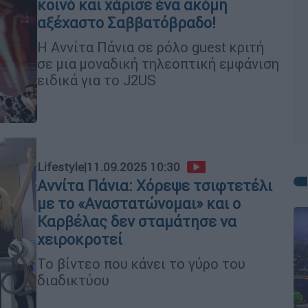
κοινό και χάρισε ένα ακόμη
αξέχαστο Σαββατόβραδο!
Η Αννίτα Πάνια σε ρόλο guest κριτή
σε μια μοναδική τηλεοπτική εμφάνιση
ειδικά για το J2US
Lifestyle
|
11.09.2025 10:30
Αννίτα Πάνια: Χόρεψε τσιφτετέλι
με το «Αναστατώνομαι» και ο
Καρβέλας δεν σταμάτησε να
χειροκροτεί
Το βίντεο που κάνει το γύρο του
διαδικτύου