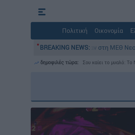
Πολιτική
Οικονομία
Ε
ερών - Νοσηλευόταν στη ΜΕΘ Νεογνών
BREAKING NEWS:
Ma
δημοφιλές τώρα:
Σου καίει το μυαλό: Το 