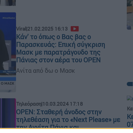
Viral
|
21.02.2025 16:13
Κάν' το όπως ο Βας βας ο
Παρασκευάς: Επική σύγκριση
Μασκ με παρατράγουδο της
Πάνιας στον αέρα του OPEN
Ανίτα από δω ο Μασκ
Τηλεόραση
|
10.03.2024 17:18
Κε
OPEN: Σταθερή άνοδος στην
Κ
τηλεθέαση για το «Next Please» με
0
την Αννίτα Πάνια και