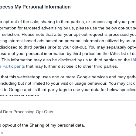
απολαυστικές στιγμές που
ocess My Personal Information
γίνονται viral
H Αννίτα και το «Next Please»
to opt-out of the sale, sharing to third parties, or processing of your per
ΑΠ
χαρίζουν δώρα, γέλιο και διασκέδαση
formation for targeted advertising by us, please use the below opt-out s
Μ
στα μεσημέρια του ΣΚ
r selection. Please note that after your opt-out request is processed y
eing interest-based ads based on personal information utilized by us or
Α
disclosed to third parties prior to your opt-out. You may separately opt-
losure of your personal information by third parties on the IAB’s list of
. This information may also be disclosed by us to third parties on the
IA
Lifestyle
|
01.03.2024 17:16
Participants
that may further disclose it to other third parties.
Κε
Αννίτα Πάνια για το νέο βιβλίο του
 that this website/app uses one or more Google services and may gath
Κ
Καρβέλα: «Είναι ό,τι καλύτερο έχει
including but not limited to your visit or usage behaviour. You may click 
0
γραφτεί»
 to Google and its third-party tags to use your data for below specifi
ogle consent section.
Το νέο βιβλίο «Νοοσοφία» του Νίκου
Καρβέλα κυκλοφορεί από τις
l Data Processing Opt Outs
εκδόσεις Κάκτος
ΑΠ
o opt-out of the Sharing of my personal data.
Β
In