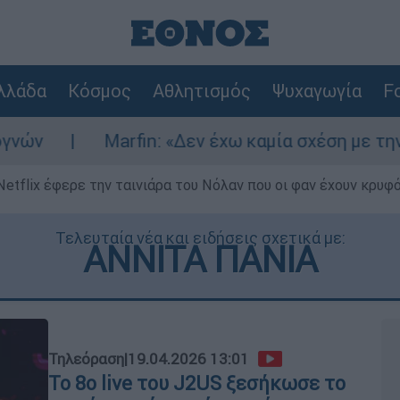
λλάδα
Κόσμος
Αθλητισμός
Ψυχαγωγία
Fo
rfin: «Δεν έχω καμία σχέση με την επίθεση» λέε
Netflix έφερε την ταινιάρα του Νόλαν που οι φαν έχουν κρυφό
Τελευταία νέα και ειδήσεις σχετικά με:
ΑΝΝΙΤΑ ΠΑΝΙΑ
Τηλεόραση
|
19.04.2026 13:01
Το 8ο live του J2US ξεσήκωσε το