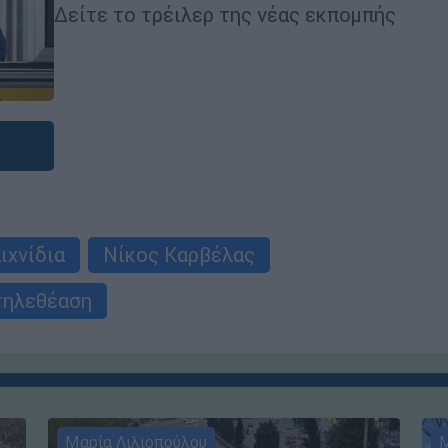
Δείτε το τρέιλερ της νέας εκπομπής
ιχνίδια
Νίκος Καρβέλας
τηλεθέαση
Μαρία Λιλιοπούλου
Μ