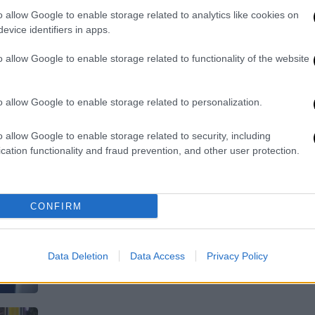
Γουμενίδη, που μεταδίδεται πλέον σε
o allow Google to enable storage related to analytics like cookies on
άλλη ώρα και η πρεμιέρα του «Next
evice identifiers in apps.
Please» με την Αννίτα Πάνια κέρδισαν
o allow Google to enable storage related to functionality of the website
τους τηλεθεατές
o allow Google to enable storage related to personalization.
Τηλεόραση
|
10.02.2024 18:12
o allow Google to enable storage related to security, including
Next Please: Η Αννίτα Πάνια
cation functionality and fraud prevention, and other user protection.
επέστρεψε και έγινε Νο1 trend
στο Twitter – «Είδωλο! Έλειψες…»
Με χορό και κέφι έκανε την πρώτη
CONFIRM
της εμφάνιση στο πλατό του Next
Please η Αννίτα Πάνια, που στη
συνέχεια έκανε και τον πρόλογό της
Data Deletion
Data Access
Privacy Policy