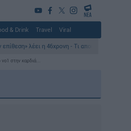
od & Drink
Travel
Viral
ι η 46χρονη - Τι αποκάλυψε στους αστυνομικούς
 νο1 στην καρδιά...