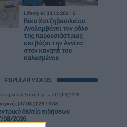
01
Lifestyle
|
30.12.2021 01:18
Βίκυ Χατζηβασιλείου:
Αναλαμβάνει τον ρόλο
της παρουσιάστριας
και βάζει την Αννίτα
στον καναπέ του
καλεσμένου
POPULAR VIDEOS
ντρικό...
|
07.08.2026 19:53
εντρικό δελτίο ειδήσεων
7/08/2026