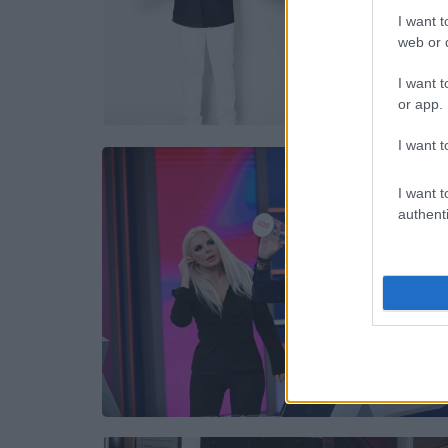
I want t
web or d
I want t
or app.
I want t
I want t
authenti