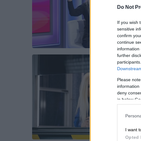
Do Not Pr
If you wish 
sensitive in
confirm you
continue se
information 
further disc
participants
Downstream 
Please note
information 
deny consent
in below Go
Persona
I want t
Opted 