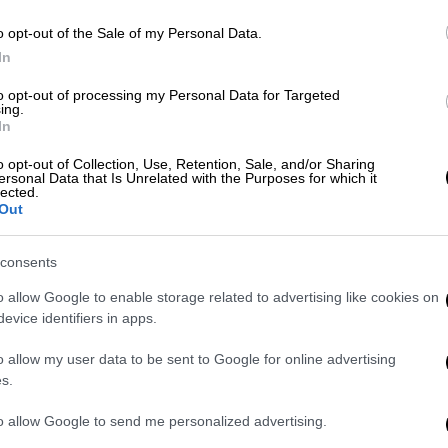
θ
o opt-out of the Sale of my Personal Data.
In
Τηλεόραση
|
29.02.2024 16:15
OPEN: To «Next Please» με την
to opt-out of processing my Personal Data for Targeted
ΑΘ
ing.
Αννίτα Πάνια και τις καθημερινές
Α
In
Από Δευτέρα, 4 Μαρτίου και
o opt-out of Collection, Use, Retention, Sale, and/or Sharing
ersonal Data that Is Unrelated with the Purposes for which it
καθημερινά στις 16:30 και κάθε
lected.
Σάββατο & Κυριακή στις 15:00
Out
consents
o allow Google to enable storage related to advertising like cookies on
evice identifiers in apps.
Τηλεόραση
|
11.02.2024 10:28
OPEN: Δυναμικό ξεκίνημα για τις
o allow my user data to be sent to Google for online advertising
ψυχαγωγικές εκπομπές του
s.
Σαββατοκύριακου
to allow Google to send me personalized advertising.
H εκπομπή «Επί Τόπου» με τον Νάσο