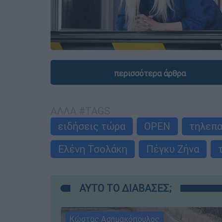
περισσότερα άρθρα
ΑΛΛΑ #TAGS
ειδήσεις τώρα
OPEN
τηλεπα
Ελένη Τσολάκη
Πέγκυ Ζήνα
ΑΥΤΟ ΤΟ ΔΙΑΒΑΣΕΣ;
Κώστας Ασημακόπουλος