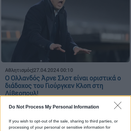
Αθλητισμός
|
27.04.2024 00:10
Ο Ολλανδός Άρνε Σλοτ είναι οριστικά ο
διάδοχος του Γιούργκεν Κλοπ στη
Λίβερπουλ!
Η Λίβερπουλ ήρθε σε προφορική συμφωνία
Do Not Process My Personal Information
με τη Φέγενορντ για να αποδεσμεύσει τον
Ολλανδό προπονητή
If you wish to opt-out of the sale, sharing to third parties, or
processing of your personal or sensitive information for