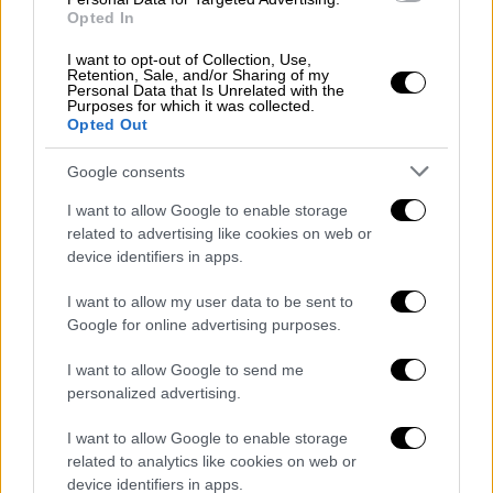
Opted In
I want to opt-out of Collection, Use,
Retention, Sale, and/or Sharing of my
Personal Data that Is Unrelated with the
Purposes for which it was collected.
Opted Out
Google consents
I want to allow Google to enable storage
related to advertising like cookies on web or
device identifiers in apps.
I want to allow my user data to be sent to
Google for online advertising purposes.
Αθλητισμός
|
28.01.2024 19:52
Συγκινημένος ο Γιούργκεν Κλοπ στο
I want to allow Google to send me
personalized advertising.
πρώτο του ματς στο Άνφιλντ μετά την
ανακοίνωση ότι αποχωρεί
I want to allow Google to enable storage
related to analytics like cookies on web or
Η Λίβερπουλ επικράτησε 5-2 της Νόριτς και
device identifiers in apps.