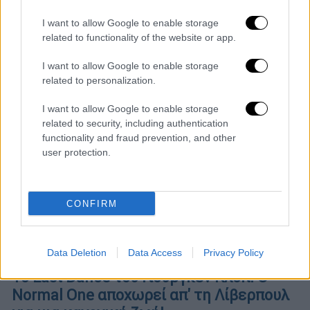
προκρίθηκε στις 16 του Κυπέλλου
I want to allow Google to enable storage
related to functionality of the website or app.
I want to allow Google to enable storage
related to personalization.
I want to allow Google to enable storage
related to security, including authentication
functionality and fraud prevention, and other
user protection.
CONFIRM
Data Deletion
Data Access
Privacy Policy
Αθλητισμός
|
27.01.2024 12:00
Το Last Dance του Γιούργκεν Κλοπ: Ο
Normal One αποχωρεί απ' τη Λίβερπουλ