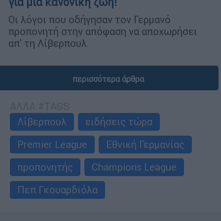
για μια κανονική ζωή!
Οι λόγοι που οδήγησαν τον Γερμανό
προπονητή στην απόφαση να αποχωρήσει
απ' τη Λίβερπουλ
περισσότερα άρθρα
ΑΛΛΑ #TAGS
Λίβερπουλ
ειδήσεις τώρα
Premier League
Εθνική Γερμανίας
προπονητής
Champions League
Πεπ Γκουαρδιόλα