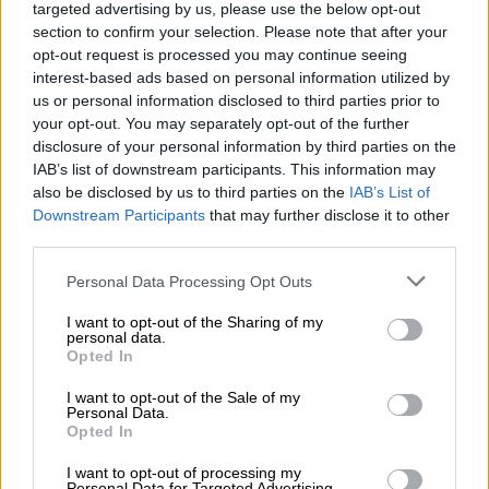
targeted advertising by us, please use the below opt-out
section to confirm your selection. Please note that after your
opt-out request is processed you may continue seeing
interest-based ads based on personal information utilized by
us or personal information disclosed to third parties prior to
your opt-out. You may separately opt-out of the further
disclosure of your personal information by third parties on the
IAB’s list of downstream participants. This information may
also be disclosed by us to third parties on the
IAB’s List of
Downstream Participants
that may further disclose it to other
third parties.
Please note that this website/app uses one or more Google
Personal Data Processing Opt Outs
services and may gather and store information including but
Our Network
|
09.03.2024 13:00
not limited to your visit or usage behaviour. You may click to
I want to opt-out of the Sharing of my
Αλλαγή καριέρας: Αυτό θα κάνει του
personal data.
grant or deny consent to Google and its third-party tags to
χρόνου ο Κλοπ μετά το «αντίο» στην
Opted In
use your data for below specified purposes in below Google
Λίβερπουλ!
consent section.
I want to opt-out of the Sale of my
Personal Data.
Η πρόταση «έσκασε»…
Opted In
I want to opt-out of processing my
Personal Data for Targeted Advertising.