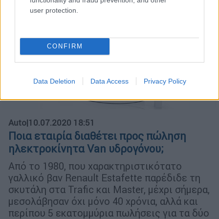
user protection.
CONFIRM
Data Deletion
Data Access
Privacy Policy
Auto
|
10.07.2020 18:51
Ποια εταιρία διαθέτει προς πώληση
ηλεκτροκίνητα Van υδρογόνου;
Από το 1980, που χαρακτηριστικότατο
γαλλικό βαν Renault Estafette παρέδιδε τη
σκυτάλη στα Trafic και Master, μέχρι σήμερα,
μεσολάβησαν όχι μόνο 40 χρόνια, αλλά και
περίπου 5 εκατομμύρια πωλήσεις για τα δύο