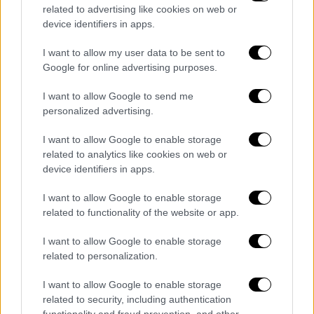
related to advertising like cookies on web or
device identifiers in apps.
I want to allow my user data to be sent to
Google for online advertising purposes.
Auto
|
30.07.2020 14:11
I want to allow Google to send me
Ποια εταιρεία πούλησε τα περισσότερα
personalized advertising.
ηλεκτρικά αυτοκίνητα το α' εξάμηνο του
I want to allow Google to enable storage
2020
related to analytics like cookies on web or
device identifiers in apps.
Το ηλεκτρικό best seller Renault ZOE,
βρέθηκε στην 1η θέση στις ευρωπαϊκές
I want to allow Google to enable storage
πωλήσεις ηλεκτρικών οχημάτων, για το 1ο
related to functionality of the website or app.
εξάμηνο του 2020, ενώ και το δημοφιλές
σουπερμίνι Renault Clio κατέκτησε την 1η
I want to allow Google to enable storage
θέση σε πωλήσεις στην Ευρώπη στην
related to personalization.
κατηγορία του, χαρίζοντας στη Renault την
I want to allow Google to enable storage
κορυφή της αγοράς αυτοκινήτου της
related to security, including authentication
Ευρώπης.
functionality and fraud prevention, and other