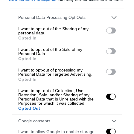
third parties.
Please note that this website/app uses one or more Google
Personal Data Processing Opt Outs
Auto
|
08.12.2020 17:10
services and may gather and store information including but
Renault: Πρωταγωνίστρια στις
not limited to your visit or usage behaviour. You may click to
I want to opt-out of the Sharing of my
personal data.
πωλήσεις ηλεκτρικών αυτοκινήτων
grant or deny consent to Google and its third-party tags to
Opted In
use your data for below specified purposes in below Google
στην Ευρώπη
consent section.
I want to opt-out of the Sale of my
Το Renault ZOE παραμένει το No1 σε
Personal Data.
Opted In
πωλήσεις ηλεκτρικό επιβατικό της
Ευρώπης
I want to opt-out of processing my
Personal Data for Targeted Advertising.
Opted In
I want to opt-out of Collection, Use,
Retention, Sale, and/or Sharing of my
Personal Data that Is Unrelated with the
Purposes for which it was collected.
Opted Out
Google consents
I want to allow Google to enable storage