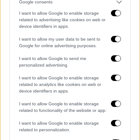
Google consents
I want to allow Google to enable storage
related to advertising like cookies on web or
Ελλάδα
|
22.11.2022 23:25
device identifiers in apps.
«Δεν σέβονται τίποτα»: Αποκλεισμό του
νοσοκομείου «Αγ. Σάββας» από ΜΑΤ
I want to allow my user data to be sent to
Google for online advertising purposes.
καταγγέλλει η πρόεδρος των
εργαζομένων
I want to allow Google to send me
personalized advertising.
Η ανάρτηση της προέδρου των εργαζομένων
του «Αγίου Σάββα»
I want to allow Google to enable storage
related to analytics like cookies on web or
device identifiers in apps.
I want to allow Google to enable storage
related to functionality of the website or app.
I want to allow Google to enable storage
related to personalization.