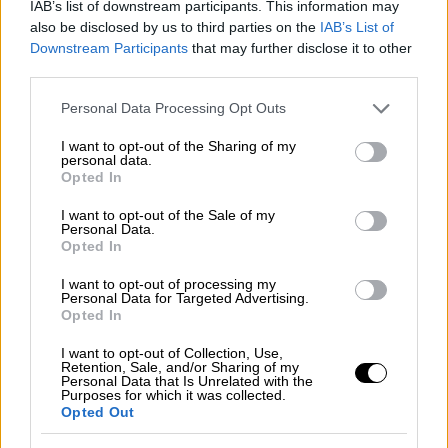
IAB’s list of downstream participants. This information may
τέλος του έτους - Όλο το σχέδιο
also be disclosed by us to third parties on the
IAB’s List of
Downstream Participants
that may further disclose it to other
Το πιλοτικό πρόγραμμα ΟΙΚΟΘΕΝ το οποίο
third parties.
εφαρμόζεται σε πρώτη φάση στο
Νοσοκομείο Άγιος Σάββας, αναμένεται
Please note that this website/app uses one or more Google
Personal Data Processing Opt Outs
services and may gather and store information including but
επεκταθεί τους επόμενους μήνες και σε
not limited to your visit or usage behaviour. You may click to
I want to opt-out of the Sharing of my
άλλα νοσοκομεία
personal data.
grant or deny consent to Google and its third-party tags to
Opted In
use your data for below specified purposes in below Google
consent section.
I want to opt-out of the Sale of my
Personal Data.
Opted In
I want to opt-out of processing my
Personal Data for Targeted Advertising.
Opted In
I want to opt-out of Collection, Use,
Retention, Sale, and/or Sharing of my
Personal Data that Is Unrelated with the
Purposes for which it was collected.
Opted Out