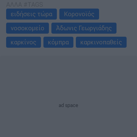
ΑΛΛΑ #TAGS
ειδήσεις τώρα
Κορονοϊός
νοσοκομείο
Άδωνις Γεωργιάδης
καρκίνος
κόμπρα
καρκινοπαθείς