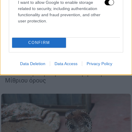
I want to allow Google to enable storage
related to security, including authentication
functionality and fraud prevention, and other
user protection.
CONFIRM
Ιστορία
|
05.12.2021 18:51
Άγιος Σάββας, η Μονή της Τραπεζούντας
όπου εξορίστηκαν αυτοκράτορες
Data Deletion
Data Access
Privacy Policy
Ήταν χτισμένη σε μια απότομη πλαγιά του
Μίθριου όρους