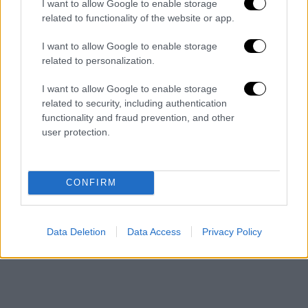
I want to allow Google to enable storage
related to functionality of the website or app.
ΑΛΛΑ #TAGS
La Liga
Μπαρτσελόνα
I want to allow Google to enable storage
related to personalization.
ποδόσφαιρο
Ατλέτικο Μαδρίτης
I want to allow Google to enable storage
related to security, including authentication
Ρεαλ Μαδρίτης
Γρανάδα
Serie A
functionality and fraud prevention, and other
user protection.
CONFIRM
Data Deletion
Data Access
Privacy Policy