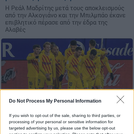
Η Ρεάλ Μαδρίτης μετά τους αποκλεισμούς
από την Αλκογιάνο και την Μπιλμπάο έκανε
επιβλητικό πέρασε από την έδρα της
Αλαβές
Do Not Process My Personal Information
Αθλητισμός
|
04.01.2021 00:22
Η Μπαρτσελόνα επέστρεψε στις νίκες
If you wish to opt-out of the sale, sharing to third parties, or
αλλά η Ατλέτικο Μαδρίτης δεν πιάνεται
processing of your personal or sensitive information for
targeted advertising by us, please use the below opt-out
Η Μπαρτσελόνα επέστρεψε στις νίκες