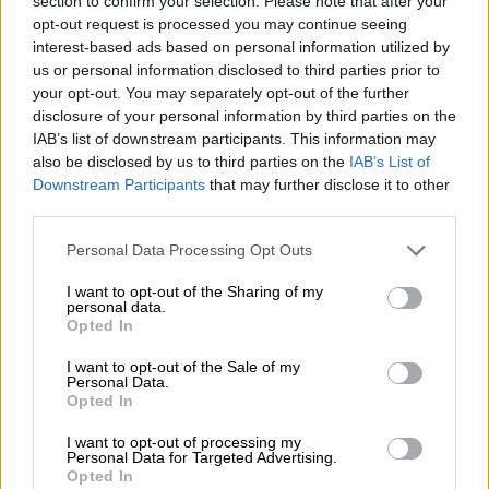
section to confirm your selection. Please note that after your
επικρατώντας της Ουέσκα αλλά η Ατλέτικο
opt-out request is processed you may continue seeing
πέρασε κι από την έδρα της Αλαβές
interest-based ads based on personal information utilized by
us or personal information disclosed to third parties prior to
your opt-out. You may separately opt-out of the further
disclosure of your personal information by third parties on the
IAB’s list of downstream participants. This information may
also be disclosed by us to third parties on the
IAB’s List of
Downstream Participants
that may further disclose it to other
third parties.
Please note that this website/app uses one or more Google
Personal Data Processing Opt Outs
services and may gather and store information including but
not limited to your visit or usage behaviour. You may click to
I want to opt-out of the Sharing of my
personal data.
grant or deny consent to Google and its third-party tags to
Opted In
use your data for below specified purposes in below Google
Αθλητισμός
|
11.07.2020 01:08
consent section.
I want to opt-out of the Sale of my
Δύο νίκες απέχει από το πρωτάθλημα η
Personal Data.
Ρεάλ - Νίκησε και την Αλαβές
Opted In
Οι Μερένχες στο +4 ξανά από την
I want to opt-out of processing my
Personal Data for Targeted Advertising.
Μπαρτσελόνα, αγκάλιασαν τον τίτλο για
Opted In