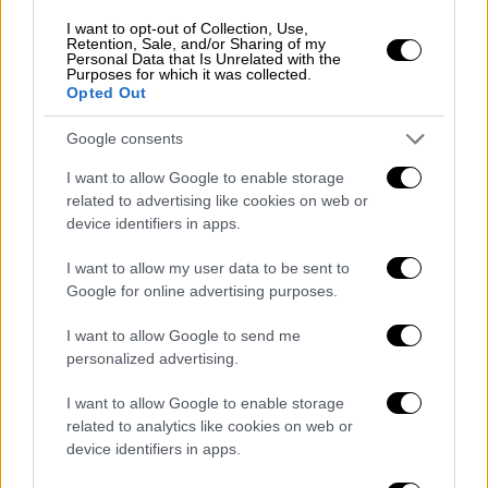
πρώτη φορά μετά το 2017
I want to opt-out of Collection, Use,
Retention, Sale, and/or Sharing of my
Personal Data that Is Unrelated with the
Purposes for which it was collected.
Opted Out
Google consents
I want to allow Google to enable storage
related to advertising like cookies on web or
device identifiers in apps.
I want to allow my user data to be sent to
Google for online advertising purposes.
Αθλητισμός
|
21.12.2019 23:06
I want to allow Google to send me
«Φρούριο» το Καμπ Νου, αήττητη η
personalized advertising.
Μπαρτσελόνα σε ολόκληρο το 2019!
I want to allow Google to enable storage
Η Μπλαουγκράνα επικράτησε 4-1 της
related to analytics like cookies on web or
Αλαβές με γκολ των Γκριεζμάν, Βιδάλ, Μέσι
device identifiers in apps.
και Σουάρες