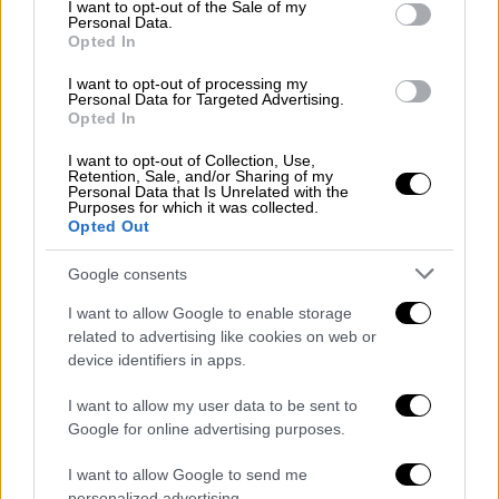
consent section.
I want to opt-out of the Sale of my
Personal Data.
Opted In
I want to opt-out of processing my
Personal Data for Targeted Advertising.
Opted In
I want to opt-out of Collection, Use,
Retention, Sale, and/or Sharing of my
Personal Data that Is Unrelated with the
Purposes for which it was collected.
Opted Out
Google consents
I want to allow Google to enable storage
related to advertising like cookies on web or
Ελλάδα
|
19.04.2026 23:42
device identifiers in apps.
Πότε εμφανίζεται η «Πανσέληνος των
Λουλουδιών» και γιατί ξεχωρίζει
I want to allow my user data to be sent to
Google for online advertising purposes.
Η ονομασία έχει τις ρίζες της στις
παραδόσεις των ιθαγενών της Βόρειας
I want to allow Google to send me
personalized advertising.