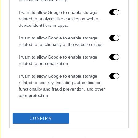
Αμερικής, οι οποίοι συνήθιζαν να δίνουν σε
κάθε πανσέληνο ένα όνομα εμπνευσμένο από
I want to allow Google to enable storage
τα φυσικά χαρακτηριστικά της εποχής
related to analytics like cookies on web or
device identifiers in apps.
I want to allow Google to enable storage
related to functionality of the website or app.
I want to allow Google to enable storage
related to personalization.
I want to allow Google to enable storage
related to security, including authentication
functionality and fraud prevention, and other
user protection.
CONFIRM
Καιρός
|
08.04.2026 07:00
Άνοιξης συνέχεια: Οι περιοχές με 23άρια