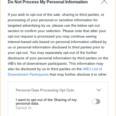
Do Not Process My Personal Information
If you wish to opt-out of the sale, sharing to third parties, or
processing of your personal or sensitive information for
targeted advertising by us, please use the below opt-out
section to confirm your selection. Please note that after your
opt-out request is processed you may continue seeing
interest-based ads based on personal information utilized by
us or personal information disclosed to third parties prior to
your opt-out. You may separately opt-out of the further
disclosure of your personal information by third parties on the
IAB’s list of downstream participants. This information may
Καιρός
|
20.04.2026 08:05
also be disclosed by us to third parties on the
IAB’s List of
Στα δύο η εβδομάδα που ξεκίνησε: Πότε
Downstream Participants
that may further disclose it to other
και πού έρχονται βροχές - Η πρόγνωση
third parties.
Μαρουσάκη
Please note that this website/app uses one or more Google
Personal Data Processing Opt Outs
services and may gather and store information including but
Πού περιμένουμε μπόρες ή και καταιγίδες,
not limited to your visit or usage behaviour. You may click to
I want to opt-out of the Sharing of my
πότε θα δούμε γενικότερη επιδείνωση
personal data.
grant or deny consent to Google and its third-party tags to
Opted In
use your data for below specified purposes in below Google