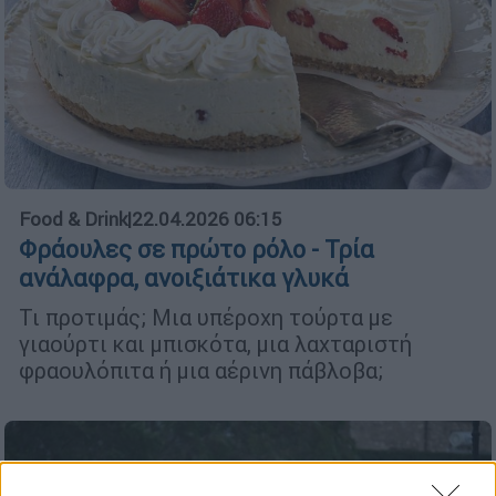
Food & Drink
|
22.04.2026 06:15
Φράουλες σε πρώτο ρόλο - Τρία
ανάλαφρα, ανοιξιάτικα γλυκά
Τι προτιμάς; Μια υπέροχη τούρτα με
γιαούρτι και μπισκότα, μια λαχταριστή
φραουλόπιτα ή μια αέρινη πάβλοβα;