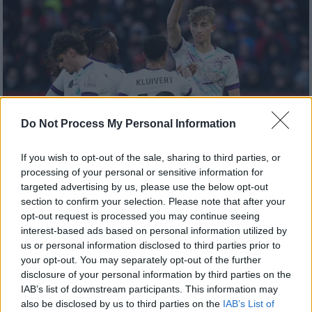
Do Not Process My Personal Information
If you wish to opt-out of the sale, sharing to third parties, or
processing of your personal or sensitive information for
Αθλητισμός
|
22.12.2024 18:50
targeted advertising by us, please use the below opt-out
section to confirm your selection. Please note that after your
Premier League: «Φάντασμα» ξανά η
opt-out request is processed you may continue seeing
Γιουνάιτεντ, συνετρίβη απ' την
interest-based ads based on personal information utilized by
Μπόρνμουθ στο Ολντ Τράφορντ!
us or personal information disclosed to third parties prior to
your opt-out. You may separately opt-out of the further
Γκέλαρε και η Τσέλσι
disclosure of your personal information by third parties on the
IAB’s list of downstream participants. This information may
also be disclosed by us to third parties on the
IAB’s List of