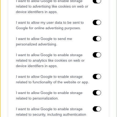
I want to allow Google to enable storage
related to advertising like cookies on web or
device identifiers in apps.
I want to allow my user data to be sent to
Google for online advertising purposes.
I want to allow Google to send me
personalized advertising.
I want to allow Google to enable storage
related to analytics like cookies on web or
device identifiers in apps.
I want to allow Google to enable storage
related to functionality of the website or app.
I want to allow Google to enable storage
Αθλητισμός
|
13.04.2024 22:33
related to personalization.
Premier League: Πάτησε κορυφή η Σίτι
και περιμένει Άρσεναλ και Λίβερπουλ -
I want to allow Google to enable storage
related to security, including authentication
Γκέλαρε ξανά η Γιουνάιτεντ