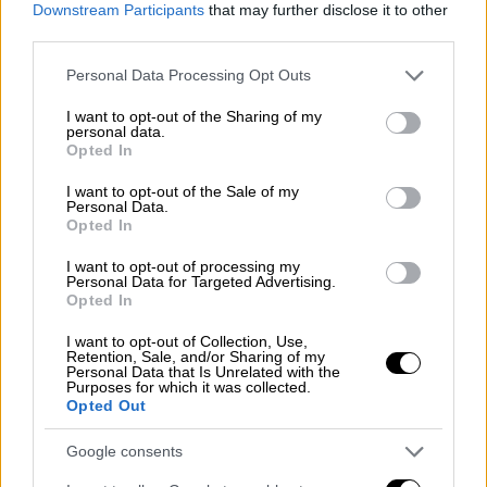
Downstream Participants
that may further disclose it to other
third parties.
Please note that this website/app uses one or more Google
Personal Data Processing Opt Outs
services and may gather and store information including but
not limited to your visit or usage behaviour. You may click to
I want to opt-out of the Sharing of my
personal data.
grant or deny consent to Google and its third-party tags to
Opted In
use your data for below specified purposes in below Google
consent section.
I want to opt-out of the Sale of my
Personal Data.
Opted In
I want to opt-out of processing my
Personal Data for Targeted Advertising.
Opted In
Αθλητισμός
|
04.05.2024 16:49
I want to opt-out of Collection, Use,
Retention, Sale, and/or Sharing of my
Premier League: Άνετη νίκη της
Personal Data that Is Unrelated with the
Άρσεναλ που ελπίζει σε γκέλα της
Purposes for which it was collected.
Opted Out
Μάντσεστερ Σίτι
Google consents
Η Άρσεναλ επικράτησε 3-0 της Μπόρνμουθ
στο Έμιρεϊτς