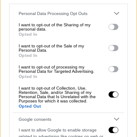
third parties.
Please note that this website/app uses one or more Google
Personal Data Processing Opt Outs
services and may gather and store information including but
not limited to your visit or usage behaviour. You may click to
I want to opt-out of the Sharing of my
personal data.
grant or deny consent to Google and its third-party tags to
Opted In
use your data for below specified purposes in below Google
consent section.
I want to opt-out of the Sale of my
Personal Data.
video
Opted In
I want to opt-out of processing my
Personal Data for Targeted Advertising.
Opted In
I want to opt-out of Collection, Use,
Retention, Sale, and/or Sharing of my
Λίγες ημέρες νωρίτερα η
Microsoft
είχε
Personal Data that Is Unrelated with the
Purposes for which it was collected.
ανακοινώσει ότι το
Xbox Series X
θα
Opted Out
κυκλοφορήσει στις 10 Νοεμβρίου μαζί με
την μικρότερη έκδοσή του
Series S
. Το
Google consents
μεγάλο μοντέλο θα κοστίζει $499 ενώ το
I want to allow Google to enable storage
μικρότερο $299. Οι προ-παραγγελίες
related to advertising like cookies on web or