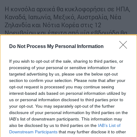
Η κονσόλα αρχικά θα κυκλοφορήσει σε ΗΠΑ,
Καναδά, Ιαπωνία, Μεξικό, Αυστραλία, Νέα
Ζηλανδία και Νότια Κορέα στις 12
Νοεμβρίου και έπειτα από μία εβδομάδα θα
φτάσει στην
Ευρώπη
και φυσικά στη χώρα
Do Not Process My Personal Information
μας. Μάλιστα, μαζί με την ανακοίνωση για το
νέο
PlayStation 5
η
Sony
ανακοίνωσε και την
If you wish to opt-out of the sale, sharing to third parties, or
κυκλοφορία νέου
God of War
μέσα στο 2021.
processing of your personal or sensitive information for
targeted advertising by us, please use the below opt-out
section to confirm your selection. Please note that after your
opt-out request is processed you may continue seeing
interest-based ads based on personal information utilized by
us or personal information disclosed to third parties prior to
your opt-out. You may separately opt-out of the further
video
disclosure of your personal information by third parties on the
IAB’s list of downstream participants. This information may
also be disclosed by us to third parties on the
IAB’s List of
Downstream Participants
that may further disclose it to other