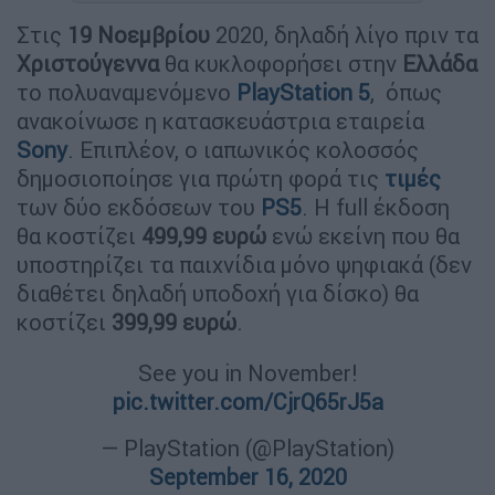
Στις
19 Νοεμβρίου
2020, δηλαδή λίγο πριν τα
Χριστούγεννα
θα κυκλοφορήσει στην
Ελλάδα
το πολυαναμενόμενο
PlayStation 5
, όπως
ανακοίνωσε η κατασκευάστρια εταιρεία
Sony
. Επιπλέον, ο ιαπωνικός κολοσσός
δημοσιοποίησε για πρώτη φορά τις
τιμές
των δύο εκδόσεων του
PS5
. Η full έκδοση
θα κοστίζει
499,99 ευρώ
ενώ εκείνη που θα
υποστηρίζει τα παιχνίδια μόνο ψηφιακά (δεν
διαθέτει δηλαδή υποδοχή για δίσκο) θα
κοστίζει
399,99 ευρώ
.
See you in November!
pic.twitter.com/CjrQ65rJ5a
— PlayStation (@PlayStation)
September 16, 2020