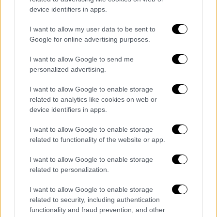
device identifiers in apps.
μάλιστα θα ξεκινήσουν στις 22 Σεπτεμβρίου.
I want to allow my user data to be sent to
This is the tweet...
Google for online advertising purposes.
Xbox Series X: $499 (ERP)
I want to allow Google to send me
personalized advertising.
Xbox Series S: $299 (ERP)
I want to allow Google to enable storage
Release date: November 10
related to analytics like cookies on web or
device identifiers in apps.
Pre-order starts September 22:
I want to allow Google to enable storage
https://t.co/Dz5bRsAuwQ
|
related to functionality of the website or app.
#PowerYourDreams
pic.twitter.com/MadZl4OOKJ
I want to allow Google to enable storage
related to personalization.
— Xbox (@Xbox)
September 9, 2020
I want to allow Google to enable storage
related to security, including authentication
Εύκολα λοιπόν αντιλαμβάνεται κανείς ότι ο
functionality and fraud prevention, and other
ανταγωνισμός
των δυο εταιρειών που