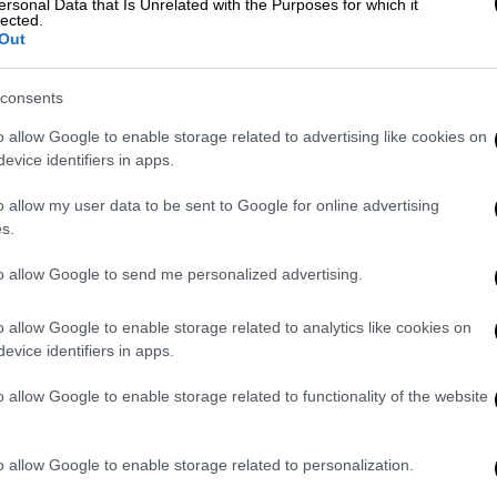
ersonal Data that Is Unrelated with the Purposes for which it
μοπρασία.
lected.
Out
 σε λογαριασμούς μετά από πέντε fake news
consents
ting up my twttr
o allow Google to enable storage related to advertising like cookies on
evice identifiers in apps.
ack)
March 21, 2006
o allow my user data to be sent to Google for online advertising
s.
τυρά πως αν και η ανάρτηση έγινε
 η
καταχώρηση
κέντρισε το ενδιαφέρον
to allow Google to send me personalized advertising.
οποίηση του συνδέσμου από το Ντόρσεϊ,
 Τα ξημερώματα του Σαββάτου, η
o allow Google to enable storage related to analytics like cookies on
ηση του μηνύματος έφτανε στα 100.000
evice identifiers in apps.
ια το tweet έγινε χθες, Κυριακή στα 2.5
o allow Google to enable storage related to functionality of the website
 CBS.
οίας γίνεται η
δημοπρασία
, έκανε την
o allow Google to enable storage related to personalization.
 συγκρίνοντας την αγορά αναρτήσεων στο