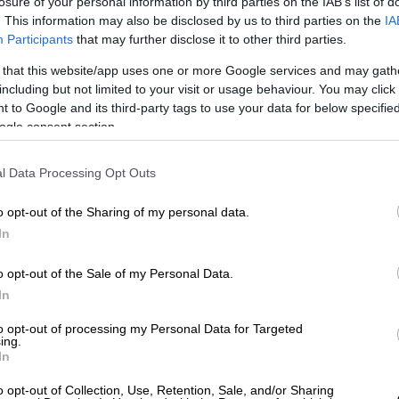
losure of your personal information by third parties on the IAB’s list of
. This information may also be disclosed by us to third parties on the
IA
Participants
that may further disclose it to other third parties.
 that this website/app uses one or more Google services and may gath
including but not limited to your visit or usage behaviour. You may click 
 to Google and its third-party tags to use your data for below specifi
ogle consent section.
 το ΕΘΝΟΣ στη Google
l Data Processing Opt Outs
η ανάρτηση στην ιστορία του
Twitter
, «just
o opt-out of the Sharing of my personal data.
ργός και διευθύνων σύμβουλος της διάσημης
In
Τζακ Ντόρσεϊ, καταχώρησε το μήνυμά του
o opt-out of the Sale of my Personal Data.
τοσελίδα η οποία διαθέτει προς
In
to opt-out of processing my Personal Data for Targeted
λογαριασμό του
Ντόρσεϊ
το Μάρτιο του
ing.
In
ορές, που μάλιστα έφτασαν στα 88.888,88
τη στιγμή που ο συνιδρυτής του Twitter
o opt-out of Collection, Use, Retention, Sale, and/or Sharing