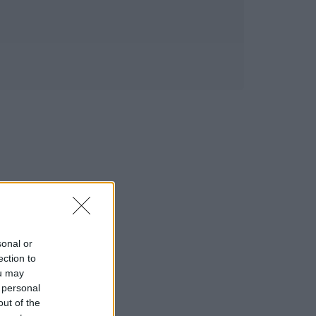
sonal or
ection to
ou may
 personal
out of the