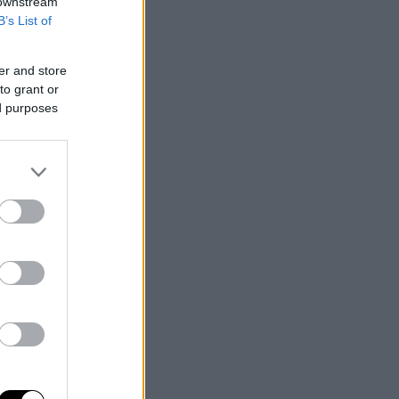
 downstream
B’s List of
er and store
to grant or
ed purposes