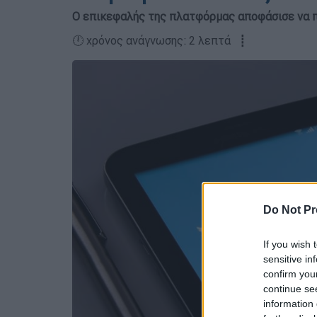
O επικεφαλής της πλατφόρμας αποφάσισε να π
🕛 χρόνος ανάγνωσης: 2 λεπτά ┋
Do Not Pr
If you wish 
sensitive in
confirm you
continue se
information 