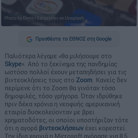
Photo by Dimitri Karastelev on Unsplash
Προσθέστε το ΕΘΝΟΣ στη Google
Παλιότερα λέγαμε «θα μιλήσουμε στο
Skype
». Από το ξεκίνημα της πανδημίας
ωστόσο πολλοί έχουν μεταπηδήσει για τις
βιντεοκλήσεις τους στο
Zoom
. Kανείς δεν
περίμενε ότι το Zoom θα γινόταν τόσο
δημοφιλές, τόσο γρήγορα. Όταν ιδρύθηκε
πριν δέκα χρόνια η νεοφυής αμερικανική
εταιρία δυσκολεύονταν με βρει
χρηματοδότες, οι οποίοι υποστήριζαν τότε
ότι η αγορά
βιντεοκλήσεων
έχει κορεστεί.
Την ίδια χρονιά η Microsoft αγόρασε για 8,5