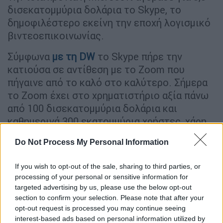
δισεκατομμύρια δολάρια το Skype, το
δημοφιλέστερο εκείνη την εποχή λογισμικό
βιντεοεπικοινωνίας.
Σύμφωνα
με τη DW
το Skype πήρε την
κατιούσα σε αντίθεση με το Zoom που
πήγαινε από το καλό στο καλύτερο. Σήμερα
το Zoom έχει στο χρηματιστήριο αξία πάνω
από 100 δισεκατομμύρια δολάρια και
καθημερινά 300 εκατομμύρια χρήστες, χάρη
κυρίως στην πανδημία. Κατά τη διάρκεια των
Do Not Process My Personal Information
λοκντάουν ακόμα και οι παππούδες και
γιαγιάδες ενδιαφέρθηκαν ξαφνικά για
If you wish to opt-out of the sale, sharing to third parties, or
βιντεοκλήσεις και το προτέρημα του Zoom
processing of your personal or sensitive information for
ήταν ότι είναι εύχρηστο.
targeted advertising by us, please use the below opt-out
section to confirm your selection. Please note that after your
«Μπορείς να χρησιμοποιήσεις το Zoom
opt-out request is processed you may continue seeing
μέσω του προγράμματος πλοήγησης στο
interest-based ads based on personal information utilized by