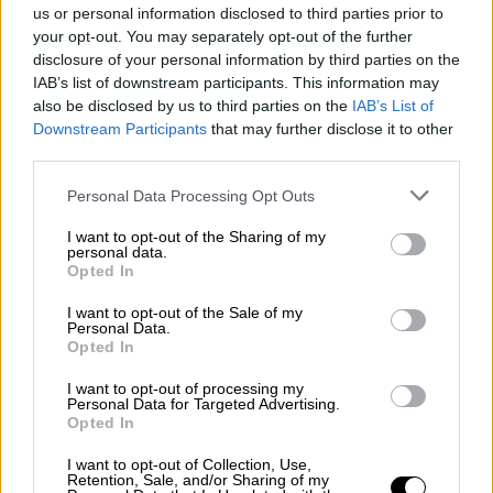
us or personal information disclosed to third parties prior to
ίντερνετ», εξηγεί η Έυα Μαρία Βάις,
your opt-out. You may separately opt-out of the further
δημοσιογράφος του γερμανικού περιοδικού
disclosure of your personal information by third parties on the
υπολογιστών Heise: «Το μόνο που πρέπει να
IAB’s list of downstream participants. This information may
κάνει ο χρήστης είναι να κλικάρει τον
also be disclosed by us to third parties on the
IAB’s List of
Downstream Participants
that may further disclose it to other
σύνδεσμο που του αποστέλλει εκείνος που
third parties.
θέλει να συνομιλήσουν. Περιθώριο λάθους
δεν υπάρχει».
Please note that this website/app uses one or more Google
Personal Data Processing Opt Outs
services and may gather and store information including but
To Teams κάνει πολύ περισσότερα
not limited to your visit or usage behaviour. You may click to
I want to opt-out of the Sharing of my
personal data.
grant or deny consent to Google and its third-party tags to
Opted In
Αρχικά το Skype πήρε τα πάνω του λόγω
use your data for below specified purposes in below Google
consent section.
πανδημίας αυξάνοντας τους χρήστες κατά 40
I want to opt-out of the Sale of my
Personal Data.
εκατομμύρια τον Μάρτιο του 2020. Πλέον
Opted In
όμως η Microsoft δεν δημοσιεύει στοιχεία
I want to opt-out of processing my
για τους χρήστες, γεγονός που αποτιμάται
Personal Data for Targeted Advertising.
Opted In
ως ένδειξη για την καθοδική πορεία του
λογισμικού.
I want to opt-out of Collection, Use,
Retention, Sale, and/or Sharing of my