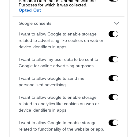
Personal Data that Is Unrelated with the
Purposes for which it was collected.
Η ευθύνη για την εξέλιξη αυτή αποδίδεται
Opted Out
στην Microsoft η οποία απέτυχε να οδηγήσει
στην επιτυχία ένα λογισμικό, το οποίο
Google consents
αγόρασε για πολλά χρήματα το 2011. Ήδη
I want to allow Google to enable storage
από το 2016 η αμερκανική εταιρία άρχισε να
related to advertising like cookies on web or
μειώνει θέσεις εργασίας και να κλείνει
device identifiers in apps.
γραφεία. Ο λόγος είναι απλός: η Microsoft
I want to allow my user data to be sent to
ποντάρει πλέον στο Teams και αδιαφορεί
Google for online advertising purposes.
για το Skype.
I want to allow Google to send me
H μάνατζερ της
Microsoft
Γερμανίας Μαρί
personalized advertising.
Τερέζ Φοντέιν, δηλώνει στην DW: «Το Teams
I want to allow Google to enable storage
προσφέρει πολύ περισσότερα από το Skype.
related to analytics like cookies on web or
Πρόκειται για μετεξέλιξη, το ιδανικό
device identifiers in apps.
εργαλείο για την ομαδική επικοινωνία και
εργασία».
I want to allow Google to enable storage
related to functionality of the website or app.
Σύντομα το Skype δεν θα υπάρχει