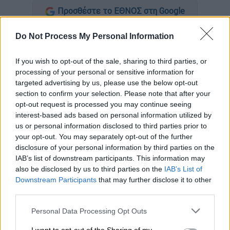
Προσθέστε το ΕΘΝΟΣ στη Google
Do Not Process My Personal Information
Έναν ακόμα
τουρκικό
δορυφόρο
είναι έτοιμη
να εκτοξεύσει στο διάστημα η
SpaceX
, η
If you wish to opt-out of the sale, sharing to third parties, or
εταιρεία του πλουσιότερου ανθρώπου στον
processing of your personal or sensitive information for
κόσμο,
Έλον Μασκ
. Συγκεκιρμένα πρόκειται
targeted advertising by us, please use the below opt-out
για έναν τηλεπικοινωνιακό δορυφόρο
section to confirm your selection. Please note that after your
Turksat
. Η εκτόξευση του δορυφόρου
opt-out request is processed you may continue seeing
interest-based ads based on personal information utilized by
Turksat 5B θα γίνει με πύραυλο Falcon 9 από
us or personal information disclosed to third parties prior to
το Διαστημικό Κέντρο στο Ακρωτήριο
your opt-out. You may separately opt-out of the further
Κανάβεραλ της Φλόριντα.
disclosure of your personal information by third parties on the
IAB’s list of downstream participants. This information may
Οι τεχνολογίες του δορυφόρου
also be disclosed by us to third parties on the
IAB’s List of
Downstream Participants
that may further disclose it to other
Ο δορυφόρος
κατασκευάστηκε
στην Αγγλία
third parties.
και στη Γαλλία από την εταιρεία Airbus
Please note that this website/app uses one or more Google
Personal Data Processing Opt Outs
Defense and Space, με σημαντική τουρκική
services and may gather and store information including but