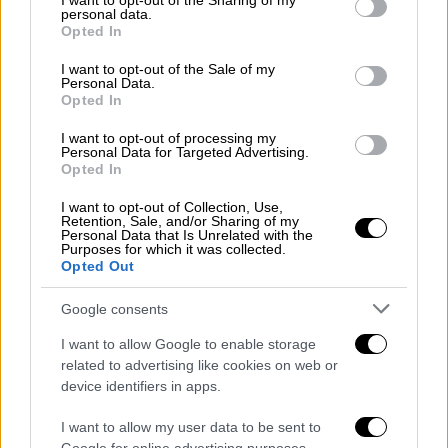
συμβολή
. Ο νέος Turksat θα παρέχει
not limited to your visit or usage behaviour. You may click to
I want to opt-out of the Sharing of my
personal data.
grant or deny consent to Google and its third-party tags to
ευρυζωνικές υπηρεσίες διαδικτύου και
Opted In
use your data for below specified purposes in below Google
τηλεόρασης πάνω από την Τουρκία, τη Μέση
consent section.
I want to opt-out of the Sale of my
Ανατολή, την Ευρώπη και την Αφρική. Ένας
Personal Data.
παρόμοιος δορυφόρος, ο Turksat 5A, είχε
Opted In
τεθεί σε τροχιά επίσης από την Space X τον
I want to opt-out of processing my
Ιανουάριο του 2021.
Personal Data for Targeted Advertising.
Opted In
Τηλεδιάσκεψη Ερντογάν - Μασκ
I want to opt-out of Collection, Use,
Retention, Sale, and/or Sharing of my
Personal Data that Is Unrelated with the
Υπενθυμίζεται ότι πριν από λίγες ημέρες ο
Purposes for which it was collected.
Έλον Μασκ και ο πρόεδρος της Τουρκίας
Opted Out
Ρετζέπ Ταγίπ Ερντογάν
είχαν τηλεδιάσκεψη.
Google consents
Όπως είχε γράψει στο ethnos.gr η
ανταποκρίτρια στην Τουρκία, Μαρία
I want to allow Google to enable storage
related to advertising like cookies on web or
Ζαχαράκη
, σύμφωνα με την ανακοίνωση της
device identifiers in apps.
Διεύθυνσης Επικοινωνίας της τουρκικής
προεδρίας στη συνάντηση συζητήθηκαν
I want to allow my user data to be sent to