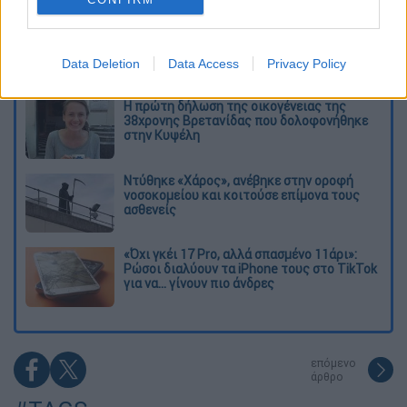
Εκτελέσεις, συλλήψεις και νέοι
περιορισμοί: Το Ιράν σκληραίνει τη γραμμή
στο εσωτερικό εν μέσω πολέμου
Data Deletion
Data Access
Privacy Policy
Η πρώτη δήλωση της οικογένειας της
38χρονης Βρετανίδας που δολοφονήθηκε
στην Κυψέλη
Ντύθηκε «Χάρος», ανέβηκε στην οροφή
νοσοκομείου και κοιτούσε επίμονα τους
ασθενείς
«Όχι γκέι 17 Pro, αλλά σπασμένο 11άρι»:
Ρώσοι διαλύουν τα iPhone τους στο TikTok
για να... γίνουν πιο άνδρες
επόμενο
άρθρο