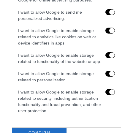
προοπτικές συνεργασίας μεταξύ του
Google for online advertising purposes.
τουρκικού δημοσίου και ιδιωτικού τομέα με
I want to allow Google to send me
τις εταιρείες που διευθύνει ο Μασκ σε
personalized advertising.
διάφορους τομείς, ιδιαίτερα στις
δορυφορικές και διαστημικές τεχνολογίες.
I want to allow Google to enable storage
related to analytics like cookies on web or
Επί τάπητος τέθηκαν επίσης και τα θέματα
device identifiers in apps.
των ηλεκτρικών οχημάτων και της ψηφιακής
I want to allow Google to enable storage
οικονομίας και αξιολογήθηκαν οι
related to functionality of the website or app.
μακροπρόθεσμες επενδύσεις και τα βήματα
για τη βελτίωση της υφιστάμενης
I want to allow Google to enable storage
related to personalization.
συνεργασίας.
I want to allow Google to enable storage
Συζητήθηκαν επίσης βήματα που μπορούν να
related to security, including authentication
γίνουν από κοινού όσον αφορά τις μπαταρίες
functionality and fraud prevention, and other
λιθίου του τουρκικού εγχώριου ηλεκτρικού
user protection.
οχήματος TOGG.
Διαβάστε ακόμη
CONFIRM