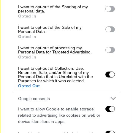
services and may gather and store information including but
δήλωσης εκπροσώπου της.
not limited to your visit or usage behaviour. You may click to
I want to opt-out of the Sharing of my
personal data.
grant or deny consent to Google and its third-party tags to
Opted In
use your data for below specified purposes in below Google
ΔΙΑΒΑΣΤΕ ΕΠΙΣΗΣ
consent section.
I want to opt-out of the Sale of my
Personal Data.
Τεχνολογία
|
07.02.2022 09:46
Opted In
Γιατί ο Ζάκερμπεργκ σκέφτεται να
I want to opt-out of processing my
βάλει λουκέτο σε Facebook και
Personal Data for Targeted Advertising.
Instagram στην Ευρώπη
Opted In
I want to opt-out of Collection, Use,
Retention, Sale, and/or Sharing of my
Personal Data that Is Unrelated with the
Purposes for which it was collected.
Meta: Τι απαντά στα σενάρια
Opted Out
αποχώρησης από την Ευρώπη
Google consents
«Σε καμία περίπτωση δεν επιθυμούμε, ούτε
I want to allow Google to enable storage
έχουμε κάποιο σχέδιο αποχώρησης από την
related to advertising like cookies on web or
device identifiers in apps.
Ευρώπη
, αυτό που συμβαίνει είναι ότι η
Meta, όπως και πολλές άλλες επιχειρήσεις,