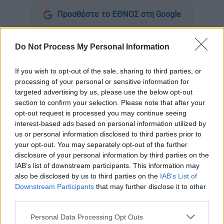
Προσθέστε το ΕΘΝΟΣ στη Google
Επίσημη ανακοίνωση εξέδωσε η
Meta
, η
Do Not Process My Personal Information
οποία τοποθετείται σχετικά με τα σενάρια
να κλείσουν το
Facebook
και το
If you wish to opt-out of the sale, sharing to third parties, or
Instagram
στην Ευρώπη, εάν δεν καταφέρει
processing of your personal or sensitive information for
να επεξεργαστεί δεδομένα Ευρωπαίων σε
targeted advertising by us, please use the below opt-out
section to confirm your selection. Please note that after your
διακομιστές των ΗΠΑ.
opt-out request is processed you may continue seeing
interest-based ads based on personal information utilized by
«Σε
καμία περίπτωση
δεν επιθυμούμε, ούτε
us or personal information disclosed to third parties prior to
έχουμε κάποιο σχέδιο αποχώρησης από την
your opt-out. You may separately opt-out of the further
Ευρώπη, αυτό που συμβαίνει είναι ότι η
disclosure of your personal information by third parties on the
Meta, όπως και πολλές άλλες επιχειρήσεις,
IAB’s list of downstream participants. This information may
also be disclosed by us to third parties on the
IAB’s List of
οργανισμοί και υπηρεσίες, βασίζονται σε
Downstream Participants
that may further disclose it to other
μεταφορές δεδομένων μεταξύ ΕΕ και ΗΠΑ
third parties.
για να λειτουργούν κάποιες παγκόσμιες
Please note that this website/app uses one or more Google
υπηρεσίες» αναφέρει η
Meta
, μέσω επίσημης
Personal Data Processing Opt Outs