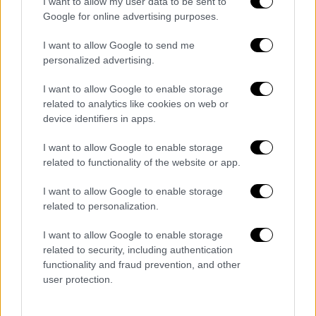
I want to allow my user data to be sent to
οργανισμοί και υπηρεσίες, βασίζονται σε
Google for online advertising purposes.
μεταφορές δεδομένων μεταξύ ΕΕ και ΗΠΑ
I want to allow Google to send me
για να λειτουργούν κάποιες παγκόσμιες
personalized advertising.
υπηρεσίες. Όπως και άλλες εταιρείες,
έχουμε ακολουθήσει τους ευρωπαϊκούς
I want to allow Google to enable storage
related to analytics like cookies on web or
κανόνες και βασιζόμαστε σε Τυπικές
device identifiers in apps.
Συμβατικές Ρήτρες, αλλά και στις
απαραίτητες διασφαλίσεις δεδομένων για
I want to allow Google to enable storage
τη λειτουργία μιας παγκόσμιας υπηρεσίας.
related to functionality of the website or app.
Ουσιαστικά, οι επιχειρήσεις χρειάζονται
I want to allow Google to enable storage
σαφείς, παγκόσμιους κανόνες για την
related to personalization.
προστασία των διατλαντικών ροών
δεδομένων μακροπρόθεσμα, και όπως
I want to allow Google to enable storage
related to security, including authentication
περισσότερες από 70 ακόμα εταιρείες μέσα
functionality and fraud prevention, and other
από ένα ευρύ φάσμα βιομηχανιών,
user protection.
παρακολουθούμε στενά το πιθανό αντίκτυπο
στις ευρωπαϊκές μας δραστηριότητες