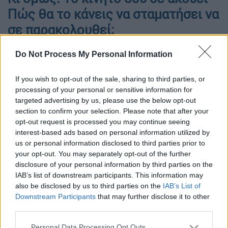
Πώς θα το κάνεις να σταματήσει να
σε παρακολουθεί;
Do Not Process My Personal Information
If you wish to opt-out of the sale, sharing to third parties, or
processing of your personal or sensitive information for
targeted advertising by us, please use the below opt-out
section to confirm your selection. Please note that after your
opt-out request is processed you may continue seeing
interest-based ads based on personal information utilized by
us or personal information disclosed to third parties prior to
your opt-out. You may separately opt-out of the further
disclosure of your personal information by third parties on the
IAB’s list of downstream participants. This information may
Unsplash
also be disclosed by us to third parties on the
IAB’s List of
Downstream Participants
that may further disclose it to other
third parties.
Προσθέστε το ΕΘΝΟΣ στη Google
Please note that this website/app uses one or more Google
Personal Data Processing Opt Outs