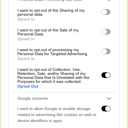
services and may gather and store information including but
Πολλές φορές το σκέφτηκες αλλά μετά
not limited to your visit or usage behaviour. You may click to
I want to opt-out of the Sharing of my
personal data.
grant or deny consent to Google and its third-party tags to
είπες ότι «δεν είναι δυνατό».
Opted In
use your data for below specified purposes in below Google
consent section.
Κι όμως! Το κινητό σου όντως σε ακούει.
I want to opt-out of the Sale of my
Personal Data.
Δεν το λέμε για να τρομοκρατηθείς αλλά δεν
Opted In
μπορεί να ζεις και στην άγνοια.
I want to opt-out of processing my
Personal Data for Targeted Advertising.
Ποιες είναι οι εφαρμογές που επιτρέπουν
Opted In
κάτι τέτοιο και τι πρέπει να κάνεις ώστε να
I want to opt-out of Collection, Use,
απενεργοποιήσεις την συγκεκριμένη
Retention, Sale, and/or Sharing of my
Personal Data that Is Unrelated with the
δυνατότητα;
Purposes for which it was collected.
Opted Out
Διαβάστε ακόμη
Google consents
Επιστήμονες ανακάλυψαν τον τέταρτο
γνωστό τύπο μεταδοτικού καρκίνου στον
I want to allow Google to enable storage
κόσμο
related to advertising like cookies on web or
device identifiers in apps.
Μουντιάλ 2026: «Θα ανατινάξω τον Μέσι με