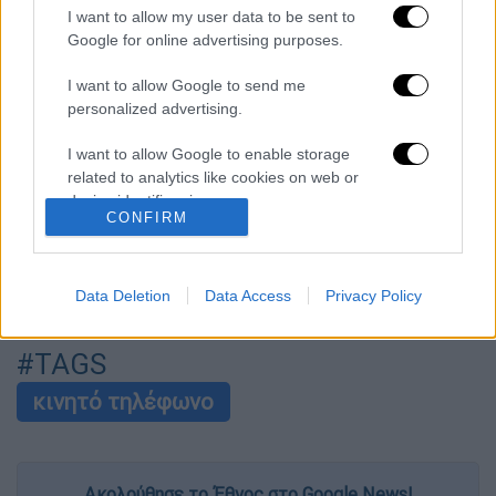
τέσσερις βόμβες» - Οι τρομοκρατικές
I want to allow my user data to be sent to
απειλές που ερεύνησε το FBI
Google for online advertising purposes.
Φρίκη στην Κρήτη: Τουρίστας μπήκε σε
I want to allow Google to send me
κατάστημα και ρώτησε πόσο «κοστίζει»
personalized advertising.
ανήλικο κορίτσι για να ασελγήσει πάνω του
I want to allow Google to enable storage
Marfin: «Δεν έχω καμία σχέση με την
related to analytics like cookies on web or
επίθεση» λέει η 46χρονη - Τι αποκάλυψε
device identifiers in apps.
στους αστυνομικούς
CONFIRM
I want to allow Google to enable storage
related to functionality of the website or app.
Data Deletion
Data Access
Privacy Policy
επόμενο
I want to allow Google to enable storage
άρθρο
related to personalization.
#TAGS
I want to allow Google to enable storage
κινητό τηλέφωνο
related to security, including authentication
functionality and fraud prevention, and other
user protection.
Ακολούθησε το Έθνος στο Google News!