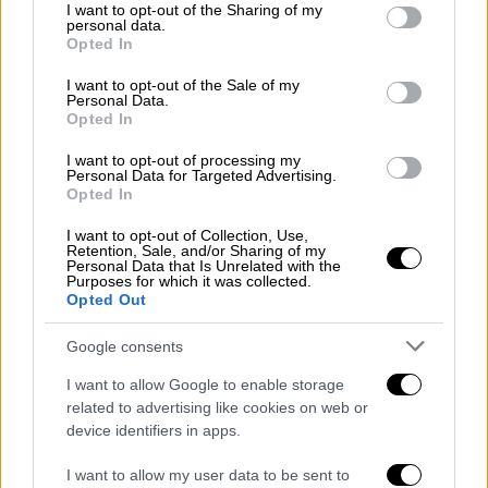
not limited to your visit or usage behaviour. You may click to
I want to opt-out of the Sharing of my
αγοράστηκε για 39.000 δολάρια.
personal data.
grant or deny consent to Google and its third-party tags to
Opted In
use your data for below specified purposes in below Google
Τα iPhone άλλαξαν τον τρόπο με τον οποίο
consent section.
δισεκατομμύρια άνθρωποι σε όλο τον κόσμο
I want to opt-out of the Sale of my
Personal Data.
επικοινωνούν
, κάνουν πληρωμές,
Opted In
εργάζονται, τραβούν φωτογραφίες, ακόμη
I want to opt-out of processing my
και τον τρόπο με τον οποίο ξυπνούν το
Personal Data for Targeted Advertising.
Opted In
πρωί. Σκότωσε δεκάδες βιομηχανίες
(βιντεοκάμερες, MP3 players, flip phones) και
I want to opt-out of Collection, Use,
Retention, Sale, and/or Sharing of my
έδωσε ζωή σε πολλές άλλες.
Personal Data that Is Unrelated with the
Purposes for which it was collected.
Opted Out
Μιλώντας στην ετήσια έκθεση
Macworld της
Apple το 2007
, ο τότε επικεφαλής της Apple,
Google consents
Steve Jobs ξεκίνησε την παρουσίασή του
I want to allow Google to enable storage
σημειώνοντας «
Θα γράψουμε ιστορία μαζί
related to advertising like cookies on web or
σήμερα
». «Είναι μια πραγματική επανάσταση
device identifiers in apps.
φέρνουμε την πραγματική περιήγηση στο
Web σε ένα τηλέφωνο» είχε τονίσει.
I want to allow my user data to be sent to