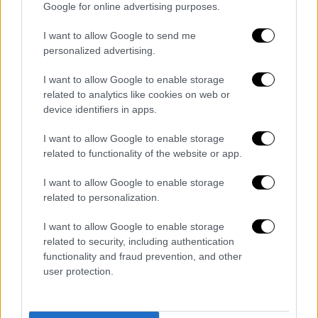
Google for online advertising purposes.
ΟΛΕΣ ΟΙ ΕΙΔΗΣΕΙΣ
I want to allow Google to send me
Κλειστά όλα τα σχολεία στην Αττική
personalized advertising.
λόγω της κακοκαιρίας Μπάρμπαρα - Οι
I want to allow Google to enable storage
επίσημες ανακοινώσεις - Με
related to analytics like cookies on web or
τηλεκπαίδευση τα μαθήματα
device identifiers in apps.
Ναυάγιο με μετανάστες στη Λέρο:
I want to allow Google to enable storage
Νεκρό ένα παιδί και μια γυναίκα - Φόβοι
related to functionality of the website or app.
και για άλλα θύματα
Χάρης Θεοχάρης στο ethnos.gr: Η πρώτη
I want to allow Google to enable storage
κάλπη είναι η πλέον καθοριστική
related to personalization.
Ακριβά πληρώνει η Ελλάδα το brain drain
I want to allow Google to enable storage
της κρίσης - Πόσο έχει μειωθεί ο
related to security, including authentication
πληθυσμός από το 2012 και πώς θα
functionality and fraud prevention, and other
αλλάξει η αρνητική πορεία των αριθμών
user protection.
Φυσικό αέριο: Αναθερμαίνεται η
συμμαχία για τον αγωγό East Med -