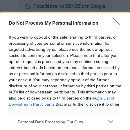
Προσθέστε το ΕΘΝΟΣ στη Google
Σε δημοπρασία θα διατεθεί ένας
πρώτης
Do Not Process My Personal Information
γενιάς iPhone
, που κυκλοφόρησε το 2007.
If you wish to opt-out of the sale, sharing to third parties, or
Με αρχική τιμή στα
599 δολάρια
, τα πρώτα
processing of your personal or sensitive information for
iPhone διέθεταν οθόνη 3,5 ιντσών, κάμερα 2
targeted advertising by us, please use the below opt-out
section to confirm your selection. Please note that after your
megapixel, μνήμη 4GB και 8GB, ίντερνετ και
opt-out request is processed you may continue seeing
iTunes.
interest-based ads based on personal information utilized by
us or personal information disclosed to third parties prior to
Την εν λόγω συσκευή την είχαν κάνει δώρο
your opt-out. You may separately opt-out of the further
το
2007
στην tattoo artist Karen Green και εκ
disclosure of your personal information by third parties on the
τότε την είχε αφήσει
σφραγισμένη στο
IAB’s list of downstream participants. This information may
κουτί.
also be disclosed by us to third parties on the
IAB’s List of
Downstream Participants
that may further disclose it to other
Οι ειδικοί εκτιμούν ότι μπορεί να «πιάσει»
third parties.
και τα
50.000 δολάρια,
καθώς ένα άλλο
Please note that this website/app uses one or more Google
Personal Data Processing Opt Outs
πρώτης γενιάς phone , που δημοπρατήθηκε,
services and may gather and store information including but