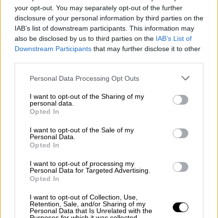
εκατομμύρια καταναλωτές» και τους
your opt-out. You may separately opt-out of the further
ενέγραψε
συνδρομητές
εν αγνοία τους. Για
disclosure of your personal information by third parties on the
IAB’s list of downstream participants. This information may
τον σκοπό αυτό χρησιμοποίησε «χειριστικά,
also be disclosed by us to third parties on the
IAB’s List of
καταναγκαστικά ή παραπλανητικά σχέδια
Downstream Participants
that may further disclose it to other
διασύνδεσης χρήστη, τα αποκαλούμενα και
third parties.
«παραπλανητικά μοτίβα» ώστε να τους
Please note that this website/app uses one or more Google
Personal Data Processing Opt Outs
ξεγελάσει και να εγγραφούν σε μια υπηρεσία
services and may gather and store information including but
που ανανεώνει αυτόματα τη συνδρομή τους
not limited to your visit or usage behaviour. You may click to
I want to opt-out of the Sharing of my
personal data.
στο Prime.
grant or deny consent to Google and its third-party tags to
Opted In
use your data for below specified purposes in below Google
consent section.
I want to opt-out of the Sale of my
Personal Data.
Opted In
I want to opt-out of processing my
Personal Data for Targeted Advertising.
Opted In
video
I want to opt-out of Collection, Use,
Retention, Sale, and/or Sharing of my
Personal Data that Is Unrelated with the
Purposes for which it was collected.