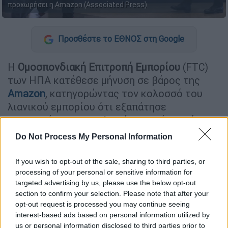
προχωρήσει η Amazon (Associated Press)
Προσθέστε το ΕΘΝΟΣ στη Google
Η
Ομοσπονδιακή Επιτροπή Εμπορίου
(FTC)
των ΗΠΑ κατέθεσε μήνυση σε βάρος της
Amazon
, κατηγορώντας τον κολοσσό του
λιανικού εμπορίου ότι εξαπάτησε
εκατομμύρια καταναλωτές, εγγράφοντάς
τους συνδρομητές στην υπηρεσία
Amazon
Do Not Process My Personal Information
Prime
χωρίς τη συγκατάθεσή τους και
επιπλέον κατέστησε πολύ δύσκολη την
If you wish to opt-out of the sale, sharing to third parties, or
ακύρωση της συνδρομής.
processing of your personal or sensitive information for
targeted advertising by us, please use the below opt-out
Η FTC προσέφυγε στο
ομοσπονδιακό
section to confirm your selection. Please note that after your
opt-out request is processed you may continue seeing
δικαστήριο του Σιάτλ
υποστηρίζοντας ότι η
interest-based ads based on personal information utilized by
Amazon
εν γνώσει της «εξαπάτησε
us or personal information disclosed to third parties prior to