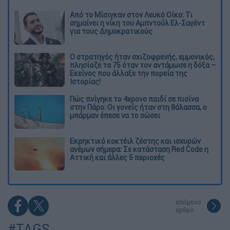
Από το Μίσιγκαν στον Λευκό Οίκο: Τι
σημαίνει η νίκη του Αμπντούλ Ελ-Σαγέντ
για τους Δημοκρατικούς
O στρατηγός ήταν σχιζοφρενής, εμμονικός,
πλησίαζε τα 75 όταν τον αντάμωσε η δόξα –
Εκείνος που άλλαξε την πορεία της
Ιστορίας!
Πώς πνίγηκε το 4χρονο παιδί σε πισίνα
στην Πάρο: Οι γονείς ήταν στη θάλασσα, ο
μπάρμαν έπεσε να το σώσει
Εκρηκτικό κοκτέιλ ζέστης και ισχυρών
ανέμων σήμερα: Σε κατάσταση Red Code η
Αττική και άλλες 5 περιοχές
επόμενο
άρθρο
#TAGS