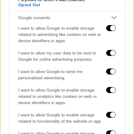
Opted Out
Google consents
Η Amazon Prime προσφέρει γρήγορη και
δωρεάν αποστολή εκατομμυρίων
I want to allow Google to enable storage
αντικειμένων, εκπτώσεις και πρόσβαση σε
related to advertising like cookies on web or
device identifiers in apps.
ταινίες, μουσική και τηλεοπτικές σειρές και
άλλα προνόμια. Τα μέλη της Prime στις ΗΠΑ
I want to allow my user data to be sent to
πληρώνουν συνήθως 139 δολάρια ετησίως.
Google for online advertising purposes.
Σε όλον τον κόσμο οι συνδρομητές
I want to allow Google to send me
ξεπερνούν τα 200 εκατομμύρια.
personalized advertising.
Η μετοχή της Amazon κατέγραψε πτώση
I want to allow Google to enable storage
περίπου 1% μετά την είδηση αυτήν. Η
related to analytics like cookies on web or
εταιρεία δεν ήταν άμεσα διαθέσιμη για
device identifiers in apps.
κάποιο σχόλιο.
I want to allow Google to enable storage
Η FTC ερευνούσε το θέμα της εγγραφής και
related to functionality of the website or app.
της ακύρωσης συνδρομών στο πρόγραμμα
I want to allow Google to enable storage