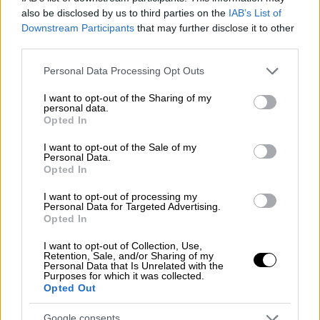
πραγματοποίησε δοκιμές που έδειξαν ότι ο
also be disclosed by us to third parties on the
IAB’s List of
ειδικός ρυθμός απορρόφησης (SAR) του
Downstream Participants
that may further disclose it to other
smartphone ήταν ελαφρώς υψηλότερος από
third parties.
τον νομικά επιτρεπόμενο, δήλωσε ο
Jean-
Please note that this website/app uses one or more Google
Personal Data Processing Opt Outs
Noel Barrot
στην εφημερίδα.
services and may gather and store information including but
not limited to your visit or usage behaviour. You may click to
I want to opt-out of the Sharing of my
Η Apple δεν απάντησε αμέσως σε αίτημα του
personal data.
grant or deny consent to Google and its third-party tags to
Opted In
Reuters για σχολιασμό.
use your data for below specified purposes in below Google
consent section.
I want to opt-out of the Sale of my
Ο
Barrot
δήλωσε ότι μια
ενημέρωση
Personal Data.
Opted In
λογισμικού
θα ήταν αρκετή για να διορθώσει
τα προβλήματα ακτινοβολίας
που
I want to opt-out of processing my
Personal Data for Targeted Advertising.
συνδέονται με το τηλέφωνο το οποίο η
Opted In
αμερικανική εταιρεία πωλεί από το 2020.
I want to opt-out of Collection, Use,
Retention, Sale, and/or Sharing of my
«Η Apple αναμένεται να απαντήσει εντός δύο
Personal Data that Is Unrelated with the
Purposes for which it was collected.
εβδομάδων», είπε, προσθέτοντας: «Εάν δεν
Opted Out
το πράξει, είμαι έτοιμος να διατάξω την
ανάκληση όλων των iPhone 12
που
Google consents