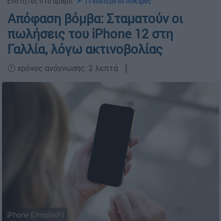
Ενότητες στο άρθρο:
📌 Τι έδειξαν οι δοκιμές
Απόφαση βόμβα: Σταματούν οι
πωλήσεις του iPhone 12 στη
Γαλλία, λόγω ακτινοβολίας
🕛 χρόνος ανάγνωσης: 2 λεπτά ┋
iPhone (Unsplash)