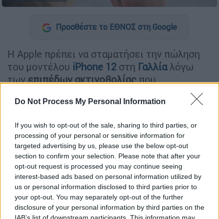
Προσθέστε το ΕΘΝΟΣ στη Google
Η Apple πρέπει να σταματήσει την πώληση
του μοντέλου
iPhone 12
στη
Γαλλία
λόγω
των
επιπέδων ακτινοβολίας
που
υπερβαίνουν το όριο, δήλωσε ο υπουργός
Do Not Process My Personal Information
ψηφιακής οικονομίας της χώρας στην
εφημερίδα Le Parisien σε συνέντευξή του
If you wish to opt-out of the sale, sharing to third parties, or
που δημοσιεύθηκε την Τρίτη.
processing of your personal or sensitive information for
targeted advertising by us, please use the below opt-out
Τι έδειξαν οι δοκιμές
section to confirm your selection. Please note that after your
opt-out request is processed you may continue seeing
Ο γαλλικός οργανισμός παρακολούθησης της
interest-based ads based on personal information utilized by
ακτινοβολίας ANFR ενημέρωσε την Apple
us or personal information disclosed to third parties prior to
για την απόφασή του να απαγορεύσει τις
your opt-out. You may separately opt-out of the further
disclosure of your personal information by third parties on the
πωλήσεις του iPhone 12, αφού
IAB’s list of downstream participants. This information may