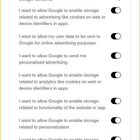
κυκλοφορούν
. Ο κανόνας είναι ο ίδιος για
I want to allow Google to enable storage
όλους,
συμπεριλαμβανομένων των ψηφιακών
related to advertising like cookies on web or
κολοσσών
».
device identifiers in apps.
Η Ευρωπαϊκή Ένωση έχει θέσει όρια
I want to allow my user data to be sent to
Google for online advertising purposes.
ασφαλείας για τις τιμές SAR που συνδέονται
με την έκθεση σε κινητά τηλέφωνα, οι
I want to allow Google to send me
οποίες θα μπορούσαν να αυξήσουν τον
personalized advertising.
κίνδυνο εμφάνισης ορισμένων μορφών
I want to allow Google to enable storage
καρκίνου σύμφωνα με επιστημονικές
related to analytics like cookies on web or
μελέτες.
device identifiers in apps.
Ο γαλλικός εποπτικός φορέας θα διαβιβάσει
I want to allow Google to enable storage
τώρα τα πορίσματά του στις ρυθμιστικές
related to functionality of the website or app.
αρχές άλλων κρατών μελών της ΕΕ. «Από
I want to allow Google to enable storage
πρακτική άποψη, η απόφαση αυτή θα
related to personalization.
μπορούσε να έχει αποτέλεσμα
χιονοστιβάδας», δήλωσε ο Barrot.
I want to allow Google to enable storage