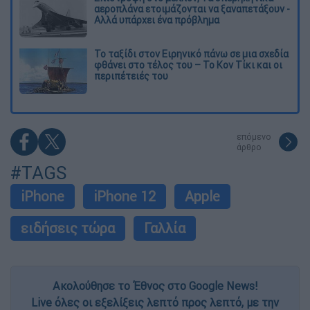
αεροπλάνα ετοιμάζονται να ξαναπετάξουν -
Αλλά υπάρχει ένα πρόβλημα
Το ταξίδι στον Ειρηνικό πάνω σε μια σχεδία
φθάνει στο τέλος του – Το Κον Τίκι και οι
περιπέτειές του
επόμενο
άρθρο
#TAGS
iPhone
iPhone 12
Apple
ειδήσεις τώρα
Γαλλία
Ακολούθησε το Έθνος στο Google News!
Live όλες οι εξελίξεις λεπτό προς λεπτό, με την