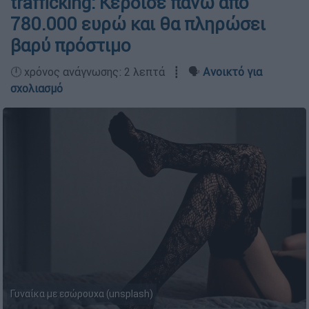
trafficking: Κέρδισε πάνω από
780.000 ευρώ και θα πληρώσει
βαρύ πρόστιμο
🕛 χρόνος ανάγνωσης: 2 λεπτά ┋ 🗣️
Ανοικτό για
σχολιασμό
Γυναίκα με εσώρουχα (unsplash)