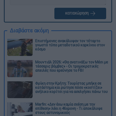
καταχώρηση
Διαβάστε ακόμη
Επιστήμονες ανακάλυψαν τον τέταρτο
γνωστό τύπο μεταδοτικού καρκίνου στον
κόσμο
Μουντιάλ 2026: «Θα ανατινάξω τον Μέσι με
τέσσερις βόμβες» - Οι τρομοκρατικές
απειλές που ερεύνησε το FBI
Φρίκη στην Κρήτη: Τουρίστας μπήκε σε
κατάστημα και ρώτησε πόσο «κοστίζει»
ανήλικο κορίτσι για να ασελγήσει πάνω του
Marfin: «Δεν έχω καμία σχέση με την
επίθεση» λέει η 46χρονη - Τι αποκάλυψε
στους αστυνομικούς