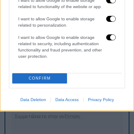
I want to allow Google to enable storage
ως το «YouTube του πορνό».
related to functionality of the website or app.
Από το 2017 έως το 2020, ο Aylo έλαβε
I want to allow Google to enable storage
864.000 δολάρια
τα οποία οι εσωτερικοί
related to personalization.
υπάλληλοι γνώριζαν ή θα έπρεπε να
γνωρίζουν ότι προέρχονταν από τις
I want to allow Google to enable storage
related to security, including authentication
επιχειρήσεις σεξουαλικής διακίνησης της
functionality and fraud prevention, and other
GirlsDoPorn, σύμφωνα με τους εισαγγελείς.
user protection.
CONFIRM
Τα σχολιά σας δημοσιεύονται άμεσα με δική σας ευθύνη. Το
ΕΘΝΟΣ θα παρεμβαίνει και τα προσβλητικά σχόλια θα
διαγράφονται
Data Deletion
Data Access
Privacy Policy