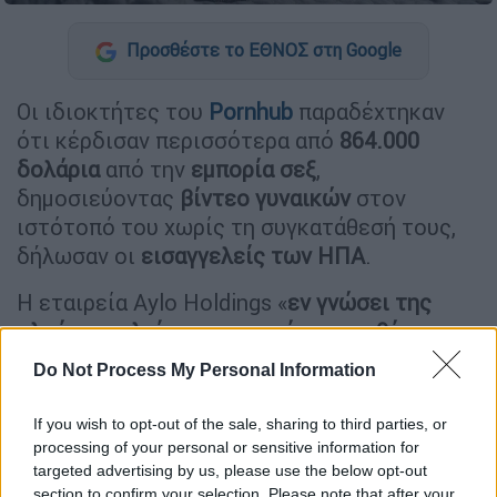
Προσθέστε το ΕΘΝΟΣ στη Google
Οι ιδιοκτήτες του
Pornhub
παραδέχτηκαν
ότι κέρδισαν περισσότερα από
864.000
δολάρια
από την
εμπορία σεξ
,
δημοσιεύοντας
βίντεο γυναικών
στον
ιστότοπό του χωρίς τη συγκατάθεσή τους,
δήλωσαν οι
εισαγγελείς των ΗΠΑ
.
Η εταιρεία Aylo Holdings «
εν γνώσει της
πλούτισε κλείνοντας τα μάτια στα θύματα
που έλεγαν στην εταιρεία ότι τους είχαν πει
Do Not Process My Personal Information
ψέματα και τους είχαν εξαναγκάσει να
βάλουν τα βίντεο
», δήλωσε ο Τζέιμς Σμιθ,
If you wish to opt-out of the sale, sharing to third parties, or
επικεφαλής του γραφείου του FBI στη Νέα
processing of your personal or sensitive information for
targeted advertising by us, please use the below opt-out
Υόρκη.
section to confirm your selection. Please note that after your