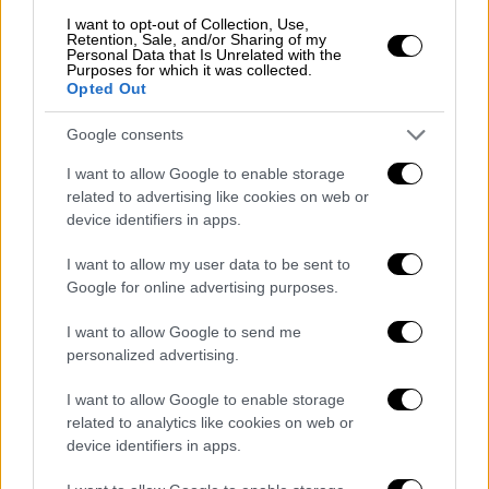
υπεύθυνοι της οποίας καταδικάστηκαν για
I want to opt-out of Collection, Use,
μια σειρά από εγκλήματα εμπορίας
Retention, Sale, and/or Sharing of my
Personal Data that Is Unrelated with the
σεξουαλικών αγαθών.
Purposes for which it was collected.
Opted Out
Ο Breon Peace, εισαγγελέας των ΗΠΑ για
την
Ανατολική Περιφέρεια
της Νέας Υόρκης,
Google consents
δήλωσε στην ανακοίνωση: «Ελπίζουμε ότι
I want to allow Google to enable storage
αυτή η επίλυση, η οποία
περιλαμβάνει
related to advertising like cookies on web or
device identifiers in apps.
ορισμένες συμφωνημένες πληρωμές στις
γυναίκες των οποίων οι εικόνες είχαν
I want to allow my user data to be sent to
αναρτηθεί στις πλατφόρμες της εταιρείας
Google for online advertising purposes.
και μια ανεξάρτητη εποπτεία, φέρνει κάποιο
I want to allow Google to send me
μέτρο κλεισίματος σε όσους επηρεάστηκαν
personalized advertising.
αρνητικά».
I want to allow Google to enable storage
Το Pornhub είναι ένας από τους
related to analytics like cookies on web or
μεγαλύτερους
ιστότοπους
περιεχομένου
device identifiers in apps.
ενηλίκων
στον κόσμο και συχνά αναφέρεται