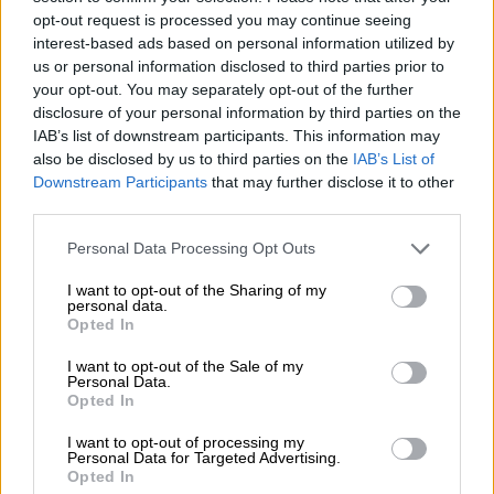
opt-out request is processed you may continue seeing
Η εταιρεία με έδρα το Μόντρεαλ, πρώην
interest-based ads based on personal information utilized by
γνωστή ως
MindGeek
, συμφώνησε να
us or personal information disclosed to third parties prior to
καταβάλει
περισσότερα από 1,8 εκατ.
your opt-out. You may separately opt-out of the further
δολάρια
στην κυβέρνηση των ΗΠΑ και
disclosure of your personal information by third parties on the
ατομικές αποζημιώσεις στα θύματα.
IAB’s list of downstream participants. This information may
also be disclosed by us to third parties on the
IAB’s List of
Όπως μεταδίδει το
skynews
βάσει
Downstream Participants
that may further disclose it to other
third parties.
συμφωνίας μεταξύ της Aylo και των
εισαγγελέων
, η εταιρεία συμφώνησε να
Please note that this website/app uses one or more Google
Personal Data Processing Opt Outs
services and may gather and store information including but
καταβάλει αποζημίωση στα θύματα, αλλά δεν
not limited to your visit or usage behaviour. You may click to
I want to opt-out of the Sharing of my
είναι γνωστό ποιοι είναι δικαιούχοι και πώς
personal data.
grant or deny consent to Google and its third-party tags to
Opted In
μπορούν να υποβάλουν αίτηση.
use your data for below specified purposes in below Google
consent section.
I want to opt-out of the Sale of my
Personal Data.
Διαπιστώθηκε ότι η Aylo
φιλοξενούσε
Opted In
βίντεο και δεχόταν πληρωμές από την
GirlsDoPorn
, μια εταιρεία παραγωγής ταινιών
I want to opt-out of processing my
Personal Data for Targeted Advertising.
ενηλίκων που έχει πλέον καταργηθεί, οι
Opted In