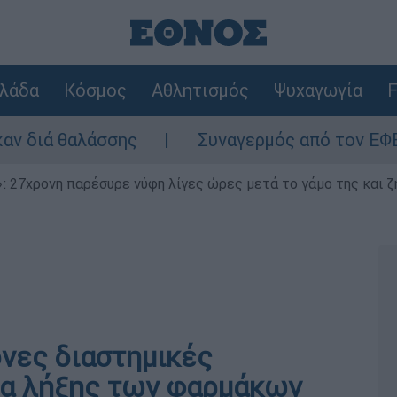
λάδα
Κόσμος
Αθλητισμός
Ψυχαγωγία
F
αλάσσης
Συναγερμός από τον ΕΦΕΤ: Ανακα
 27χρονη παρέσυρε νύφη λίγες ώρες μετά το γάμο της και ζη
νες διαστημικές
ία λήξης των φαρμάκων