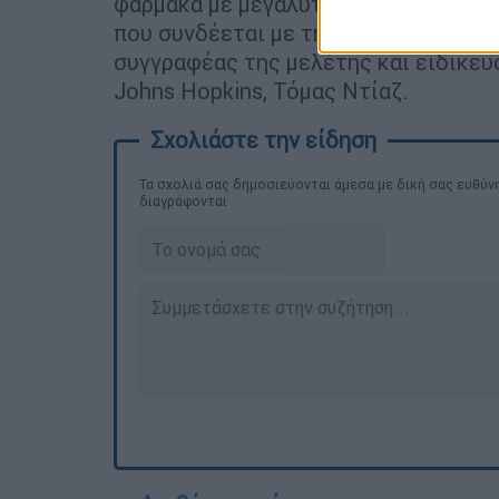
φάρμακα με μεγαλύτερη διάρκεια ζωή
που συνδέεται με τη χορήγηση ληγμέ
συγγραφέας της μελέτης και ειδικε
Johns Hopkins, Τόμας Ντίαζ.
Τα σχολιά σας δημοσιεύονται άμεσα με δική σας ευθύνη
διαγράφονται