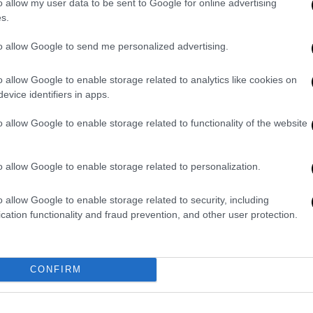
ό Σταθμό, αλλά υπάρχει επικοινωνία σε
o allow my user data to be sent to Google for online advertising
s.
ένα καλά εφοδιασμένο φαρμακείο που
 εμποδίζει τους μικρούς τραυματισμούς ή
to allow Google to send me personalized advertising.
 σε προβλήματα που επηρεάζουν την
ς συγγραφέας της μελέτης, Ντάνιελ
o allow Google to enable storage related to analytics like cookies on
γουσας Ιατρικής στην Ιατρική Σχολή του
evice identifiers in apps.
εροδιαστημικής Ιατρικής.
o allow Google to enable storage related to functionality of the website
ία ανεφοδιασμού που θα είχε μια
κα, κάτι που επηρεάζει όχι μόνο τα
o allow Google to enable storage related to personalization.
ομήθειες, όπως τα τρόφιμα. Οι ερευνητές
ού των φαρμάκων που μεταφέρονται θα
o allow Google to enable storage related to security, including
θμιση της μειωμένης αποτελεσματικότητας
cation functionality and fraud prevention, and other user protection.
ληρωμάτων των διαστημικών πτήσεων θα
CONFIRM
νουν τη λήξη των φαρμάκων για να
η διάρκειας τριών ετών, να επιλέξουν