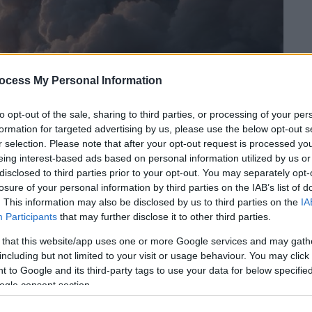
ocess My Personal Information
to opt-out of the sale, sharing to third parties, or processing of your per
formation for targeted advertising by us, please use the below opt-out s
r selection. Please note that after your opt-out request is processed y
eing interest-based ads based on personal information utilized by us or
 το ΕΘΝΟΣ στη Google
disclosed to third parties prior to your opt-out. You may separately opt-
losure of your personal information by third parties on the IAB’s list of
στροναύτες στον
Διεθνή Διαστημικό Σταθμό
. This information may also be disclosed by us to third parties on the
IA
Participants
that may further disclose it to other third parties.
 μια τριετή αποστολή στον
Άρη
ή πέρα από
ηγαν πριν οι
αστροναύτες
επιστρέψουν στη
 that this website/app uses one or more Google services and may gath
δημοσιεύθηκε στο περιοδικό του ομίλου
including but not limited to your visit or usage behaviour. You may click 
 to Google and its third-party tags to use your data for below specifi
ogle consent section.
ς σχετικά με το συνταγολόγιο που