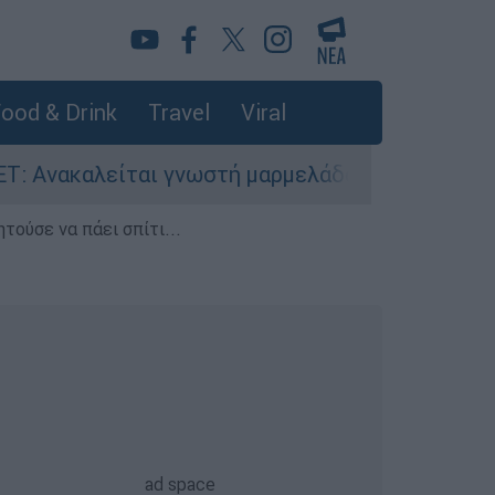
ood & Drink
Travel
Viral
λείται γνωστή μαρμελάδα - Κίνδυνος θραύσης σ
τούσε να πάει σπίτι...