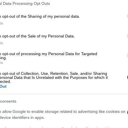
μικό Σταθμό, υποθέτοντας ότι η
NASA
θα
l Data Processing Opt Outs
α μια αποστολή στην Άρη.
o opt-out of the Sharing of my personal data.
ν με διεθνείς ημερομηνίες λήξης
In
α 91 φάρμακα είχαν διάρκεια ζωής 36 μήνες
εις περίπου το 60% αυτών των φαρμάκων θα
o opt-out of the Sale of my Personal Data.
ή στον 'Αρη, ενώ με πιο συντηρητικές
In
ο 98%.
to opt-out of processing my Personal Data for Targeted
ing.
οι αστροναύτες, όπως
παυσίπονα,
In
αι βοηθήματα ύπνου, μπορεί να είναι
o opt-out of Collection, Use, Retention, Sale, and/or Sharing
αβή μετά την ημερομηνία λήξης τους.
ersonal Data that Is Unrelated with the Purposes for which it
lected.
ν φαρμάκων στο Διάστημα σε σύγκριση με τη
Out
τη. Το σκληρό διαστημικό περιβάλλον,
ας, θα μπορούσε να μειώσει την
consents
o allow Google to enable storage related to advertising like cookies on
evice identifiers in apps.
α δείχνουν ότι οι αστροναύτες