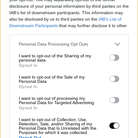
disclosure of your personal information by third parties on the
Προσθέστε το ΕΘΝΟΣ στη Google
IAB’s list of downstream participants. This information may
also be disclosed by us to third parties on the
IAB’s List of
Η
Microsoft
θα κλείσει, τον Μάιο, το
Skype
,
Downstream Participants
that may further disclose it to other
την πρωτοπόρο πλατφόρμα στις
third parties.
διαδικτυακές κλήσεις που ξεκίνησε στις
Please note that this website/app uses one or more Google
Personal Data Processing Opt Outs
αρχές της δεκαετίας του 2000 και σήμερα
services and may gather and store information including but
θεωρείται
ξεπερασμένο
από πολυάριθμα
not limited to your visit or usage behaviour. You may click to
I want to opt-out of the Sharing of my
personal data.
grant or deny consent to Google and its third-party tags to
τεχνολογικά εργαλεία τηλεπικοινωνιών και
Opted In
use your data for below specified purposes in below Google
την εμφάνιση άλλων υπηρεσιών όπως το
consent section.
I want to opt-out of the Sale of my
Zoom.
Personal Data.
Opted In
Η εξαγορά του είχε κοστίσει 8,5 δισ.
I want to opt-out of processing my
Personal Data for Targeted Advertising.
Opted In
ΔΙΑΒΑΣΤΕ ΕΠΙΣΗΣ
I want to opt-out of Collection, Use,
Retention, Sale, and/or Sharing of my
Τεχνολογία
|
28.02.2025 18:26
Personal Data that Is Unrelated with the
Purposes for which it was collected.
Έπεσε το Messenger - Προβλήματα
Opted Out