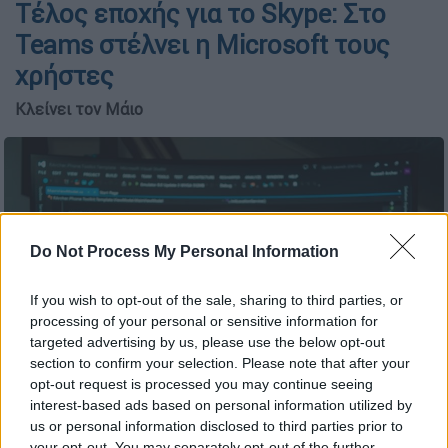
Τέλος εποχής για το Skype: Στο
Teams στέλνει η Microsoft τους
χρήστες
Κλείνει τον Μάιο
Do Not Process My Personal Information
If you wish to opt-out of the sale, sharing to third parties, or
processing of your personal or sensitive information for
targeted advertising by us, please use the below opt-out
section to confirm your selection. Please note that after your
opt-out request is processed you may continue seeing
interest-based ads based on personal information utilized by
Skype/unsplash
us or personal information disclosed to third parties prior to
your opt-out. You may separately opt-out of the further