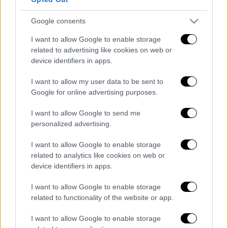
μόνο στην Αττική
Google consents
I want to allow Google to enable storage
related to advertising like cookies on web or
Η
Microsoft
ανακοίνωσε την απόφαση της με
device identifiers in apps.
ανάρτηση της στο Χ.Το Skype, που
δημιουργήθηκε από Σκανδιναβούς
I want to allow my user data to be sent to
Google for online advertising purposes.
επιχειρηματίες,
αγοράστηκε το 2011
από τον
αμερικανικό κολοσσό λογισμικού για
8,5
I want to allow Google to send me
δισεκατομμύρια δολάρια
personalized advertising.
Διαβάστε ακόμη
I want to allow Google to enable storage
related to analytics like cookies on web or
Επιστήμονες ανακάλυψαν τον τέταρτο
device identifiers in apps.
γνωστό τύπο μεταδοτικού καρκίνου στον
κόσμο
I want to allow Google to enable storage
related to functionality of the website or app.
Μουντιάλ 2026: «Θα ανατινάξω τον Μέσι με
τέσσερις βόμβες» - Οι τρομοκρατικές
I want to allow Google to enable storage
απειλές που ερεύνησε το FBI