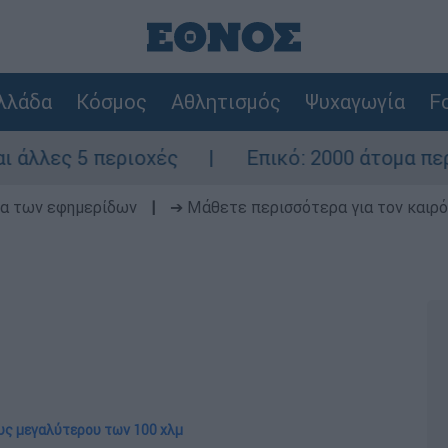
λλάδα
Κόσμος
Αθλητισμός
Ψυχαγωγία
Fo
5 περιοχές
Επικό: 2000 άτομα περίμεναν 
δα των εφημερίδων
|
➔ Μάθετε περισσότερα για τον καιρό
υς μεγαλύτερου των 100 χλμ