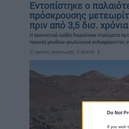
Εντοπίστηκε ο παλαιότ
πρόσκρουσης μετεωρίτη
πριν από 3,5 δισ. χρόνια
Η ερευνητική ομάδα διερεύνησε στρώματα πετ
περιοχή μεγάλου γεωλογικού ενδιαφέροντος σ
🕛 χρόνος ανάγνωσης: 2 λεπτά ┋
Do Not Pr
If you wish 