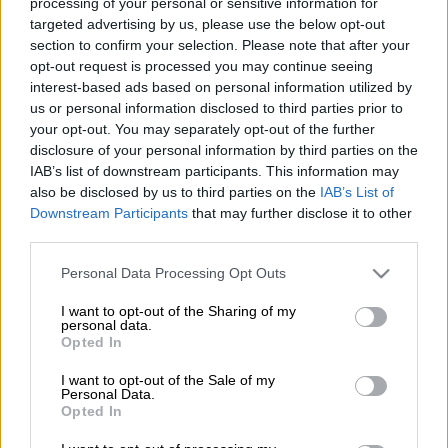
processing of your personal or sensitive information for
Γνωμοδότηση από το Ευρωπαϊκό Δικαστήριο
targeted advertising by us, please use the below opt-out
section to confirm your selection. Please note that after your
δίνει απάντηση στο καθοριστικό για το
opt-out request is processed you may continue seeing
πλαίσιο λειτουργίας του debate σχετικά με
interest-based ads based on personal information utilized by
το αν το
Airbnb
είναι ένα απλό website ή
us or personal information disclosed to third parties prior to
πάροχος υπηρεσιών διαμονής. Σύμφωνα με
your opt-out. You may separately opt-out of the further
disclosure of your personal information by third parties on the
τα όσα είπε χθες ο ειδικός σύμβουλος του
IAB’s list of downstream participants. This information may
Ευρωπαϊκού Δικαστηρίου, Maciej Szupunar, η
also be disclosed by us to third parties on the
IAB’s List of
εταιρεία πρέπει να θεωρηθεί ως πλατφόρμα
Downstream Participants
that may further disclose it to other
εξυπηρέτησης των επισκεπτών της και σε
third parties.
καμία περίπτωση δεν έχει απευθείας
Please note that this website/app uses one or more Google
Personal Data Processing Opt Outs
σύνδεση με τις υπηρεσίες διαμονής.
services and may gather and store information including but
not limited to your visit or usage behaviour. You may click to
I want to opt-out of the Sharing of my
Η
γνωμοδότηση από το Ευρωπαϊκό
personal data.
grant or deny consent to Google and its third-party tags to
Opted In
Δικαστήριο
ήρθε μετά από αίτημα που
use your data for below specified purposes in below Google
consent section.
εξέφρασε η Ένωση Επιχειρήσεων
I want to opt-out of the Sale of my
Personal Data.
Τουριστικών Υπηρεσιών της Γαλλίας και η
Opted In
οποία κατήγγειλε ότι ενώ τα γραφεία της