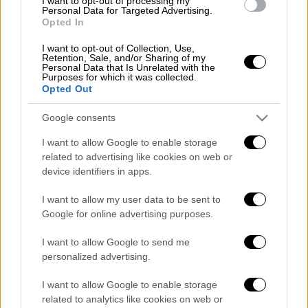
I want to opt-out of processing my
Airbnb
βρίσκονται στην Ιρλανδία, δημιουργεί
Personal Data for Targeted Advertising.
συνθήκες αθέμιτου ανταγωνισμού στα
Opted In
γαλλικά τουριστικά θέρετρα, καθώς και στο
I want to opt-out of Collection, Use,
Παρίσι, λειτουργώντας ως ένα είδος real
Retention, Sale, and/or Sharing of my
Personal Data that Is Unrelated with the
estate υπηρεσιών για τις οποίες μάλιστα δεν
Purposes for which it was collected.
Opted Out
υπάρχει καμία νομοθεσία και κανένα
κανονιστικό πλαίσιο.
Google consents
Παρά το γεγονός ότι η άποψη του ειδικού
I want to allow Google to enable storage
related to advertising like cookies on web or
δεν είναι δεσμευτική, σύμφωνα με το
device identifiers in apps.
ρεπορτάζ του Guardian, το Ευρωπαϊκό
Δικαστήριο ακολουθεί τις υποδείξεις
I want to allow my user data to be sent to
του συμβούλου σε ποσοστό 80%. Η απόφαση
Google for online advertising purposes.
αναμένεται να εκδοθεί τους ερχόμενους
I want to allow Google to send me
μήνες και θα είναι δεσμευτική σχετικά με το
personalized advertising.
νομικό πλαίσιο λειτουργίας της πλατφόρμας
που πρέπει να ακολουθήσουν τα κράτη-μέλη.
I want to allow Google to enable storage
related to analytics like cookies on web or