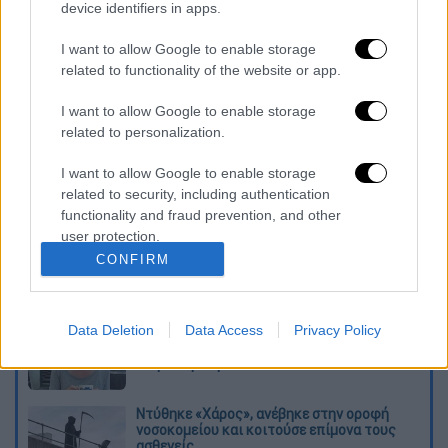
Σε ανακοίνωσή του το
Airbnb
εκφράζει την
device identifiers in apps.
ικανοποίησή του για το γεγονός ότι η
I want to allow Google to enable storage
εισήγηση του ειδικού συμβούλου παρέχει
related to functionality of the website or app.
μία καθαρή θέση σχετικά με το ποιοι είναι οι
νόμοι και οι κανόνες που πρέπει να
I want to allow Google to enable storage
related to personalization.
επιβληθούν σε πλατφόρμες συνεργατικής
οικονομίας όπως είναι το Airbnb.
I want to allow Google to enable storage
related to security, including authentication
Διαβάστε ακόμη
functionality and fraud prevention, and other
user protection.
Η «μαύρη» καταγραφή των πυρκαγιών: 118
CONFIRM
κτίρια κρίθηκαν «κόκκινα» -
Ολοκληρώθηκαν 325 αυτοψίες στις
πληγείσες περιοχές
Data Deletion
Data Access
Privacy Policy
Η πρώτη δήλωση της οικογένειας της
38χρονης Βρετανίδας που δολοφονήθηκε
στην Κυψέλη
Ντύθηκε «Χάρος», ανέβηκε στην οροφή
νοσοκομείου και κοιτούσε επίμονα τους
ασθενείς