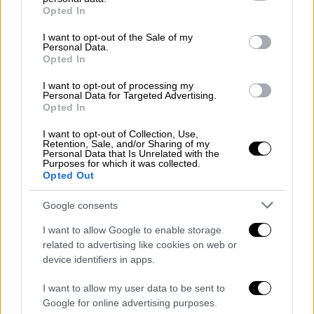
grant or deny consent to Google and its third-party tags to
απενεργοποιηθεί για έναν αριθμό χρηστών
Opted In
use your data for below specified purposes in below Google
στην Ασυτραλία.
consent section.
I want to opt-out of the Sale of my
Personal Data.
Πολύ περιορισμένη χρήση
Opted In
I want to opt-out of processing my
Εκπρόσωπος της Meta δήλωσε, σύμφωνα με
Personal Data for Targeted Advertising.
Opted In
δημοσίευμα του Guardian, ότι η απόφαση
εγκατάλειψης της κρυπτογράφησης
I want to opt-out of Collection, Use,
Retention, Sale, and/or Sharing of my
οφείλεται στη χαμηλή χρήση της.
Personal Data that Is Unrelated with the
Purposes for which it was collected.
Opted Out
«
Πολύ λίγοι άνθρωποι επέλεγαν την
ανταλλαγή μηνυμάτων με κρυπτογράφηση
Google consents
από άκρο σε άκρο στα DMs, οπότε
I want to allow Google to enable storage
αφαιρούμε αυτή την επιλογή από το
related to advertising like cookies on web or
Instagram τους επόμενους μήνες
», ανέφερε
device identifiers in apps.
εκπρόσωπος της εταιρείας εξηγώντας ότι
«όποιος θέλει να συνεχίσει να στέλνει
I want to allow my user data to be sent to
Google for online advertising purposes.
μηνύματα με κρυπτογράφηση από άκρο σε