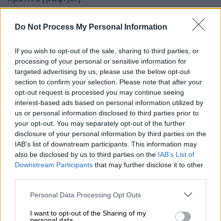
ΔΙΑΒΑΣΤΕ ΕΠΙΣΗΣ
Do Not Process My Personal Information
Τεχνολογία
|
15.03.2026 12:29
If you wish to opt-out of the sale, sharing to third parties, or
Βοηθούν τα AI παιχνίδια τα παιδιά
processing of your personal or sensitive information for
targeted advertising by us, please use the below opt-out
μικρών ηλικών; Τα ανησυχητικά
section to confirm your selection. Please note that after your
αποτελέσματα έρευνας
opt-out request is processed you may continue seeing
interest-based ads based on personal information utilized by
us or personal information disclosed to third parties prior to
Τεχνολογία
|
16.03.2026 22:52
your opt-out. You may separately opt-out of the further
Μήνυση της εγκυκλοπαίδειας
disclosure of your personal information by third parties on the
Britannica κατά της OpenAI -
IAB’s list of downstream participants. This information may
«Εκπαίδευαν αλόγιστα τα μοντέλα
also be disclosed by us to third parties on the
IAB’s List of
Downstream Participants
that may further disclose it to other
τεχνητής νοημοσύνης»
third parties.
Please note that this website/app uses one or more Google
Personal Data Processing Opt Outs
services and may gather and store information including but
not limited to your visit or usage behaviour. You may click to
I want to opt-out of the Sharing of my
Η συγκεκριμένη λειτουργία έχει ήδη
personal data.