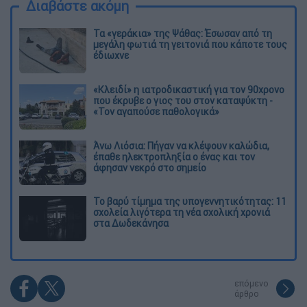
Διαβάστε ακόμη
Τα «γεράκια» της Ψάθας: Έσωσαν από τη
μεγάλη φωτιά τη γειτονιά που κάποτε τους
έδιωχνε
«Κλειδί» η ιατροδικαστική για τον 90χρονο
που έκρυβε ο γιος του στον καταψύκτη -
«Τον αγαπούσε παθολογικά»
Άνω Λιόσια: Πήγαν να κλέψουν καλώδια,
έπαθε ηλεκτροπληξία ο ένας και τον
άφησαν νεκρό στο σημείο
Το βαρύ τίμημα της υπογεννητικότητας: 11
σχολεία λιγότερα τη νέα σχολική χρονιά
στα Δωδεκάνησα
επόμενο
άρθρο