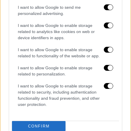
άκρο μπορεί εύκολα να το κάνει στο
I want to allow Google to send me
WhatsApp».
personalized advertising.
Ο διευθύνων σύμβουλος της Meta,
Μαρκ
I want to allow Google to enable storage
Ζάκερμπεργκ
, είχε αναφέρει για πρώτη φορά
related to analytics like cookies on web or
device identifiers in apps.
το 2019 σχέδια για επέκταση της
κρυπτογράφησης από άκρο σε άκρο σε όλες
I want to allow Google to enable storage
τις πλατφόρμες της εταιρείας, αλλά η
related to functionality of the website or app.
υλοποίηση ξεκίνησε μόλις το 2023.
I want to allow Google to enable storage
related to personalization.
Η Meta είχε δεχθεί επικρίσεις από
οργανώσεις για την προστασία των παιδιών
I want to allow Google to enable storage
και από συμμαχία υπηρεσιών επιβολής του
related to security, including authentication
νόμου
— συμπεριλαμβανομένων του Federal
functionality and fraud prevention, and other
user protection.
Bureau of Investigation, της Interpol, της
National Crime Agency του Ηνωμένου
Βασιλείου και της ομοσπονδιακής
CONFIRM
αστυνομίας της Αυστραλίας — οι οποίες