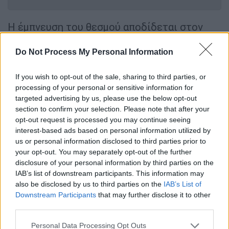
Η έμπνευση του θεσμού αποδίδεται στον
ακτιβιστή
Τζον ΜακΚόννελλ το 1969
σε ένα
Συνέδριο της UNESCO στο Σαν Φρανσίσκο.
Do Not Process My Personal Information
Εκδηλώσεις έλαβαν χώρα για πρώτη φορά
If you wish to opt-out of the sale, sharing to third parties, or
στο Σαν Φρανσίσκο και άλλες πόλεις στις 21
processing of your personal or sensitive information for
Μαρτίου 1970, ημέρα της εαρινής ισημερίας
targeted advertising by us, please use the below opt-out
στο Βόρειο Ημισφαίριο.
section to confirm your selection. Please note that after your
opt-out request is processed you may continue seeing
Πώς καθιερώθηκε η Ημέρα της Γης
interest-based ads based on personal information utilized by
us or personal information disclosed to third parties prior to
your opt-out. You may separately opt-out of the further
Η
Ημέρα της Γης
καθιερώθηκε το 1970, στις
disclosure of your personal information by third parties on the
ΗΠΑ, με πρωτοβουλία του γερουσιαστή
IAB’s list of downstream participants. This information may
Γκέιλορντ Νέλσον και σηματοδοτεί τη
also be disclosed by us to third parties on the
IAB’s List of
γένεση του σύγχρονου περιβαλλοντικού
Downstream Participants
that may further disclose it to other
third parties.
κινήματος. Σύντομα, εξαπλώθηκε σε
ολόκληρο τον κόσμο και σήμερα,
Please note that this website/app uses one or more Google
Personal Data Processing Opt Outs