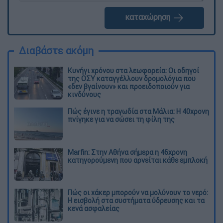
καταχώρηση
Διαβάστε ακόμη
Κυνήγι χρόνου στα λεωφορεία: Οι οδηγοί
της ΟΣΥ καταγγέλλουν δρομολόγια που
«δεν βγαίνουν» και προειδοποιούν για
κινδύνους
Πώς έγινε η τραγωδία στα Μάλια: Η 40χρονη
πνίγηκε για να σώσει τη φίλη της
Marfin: Στην Αθήνα σήμερα η 46χρονη
κατηγορούμενη που αρνείται κάθε εμπλοκή
Πώς οι χάκερ μπορούν να μολύνουν το νερό:
Η εισβολή στα συστήματα ύδρευσης και τα
κενά ασφαλείας