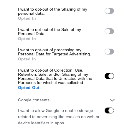
γιορτάζεται σε περισσότερες από 190
services and may gather and store information including but
not limited to your visit or usage behaviour. You may click to
I want to opt-out of the Sharing of my
χώρες σε όλο τον πλανήτη. Το Δίκτυο
personal data.
grant or deny consent to Google and its third-party tags to
Ημέρας της Γης συντονίζει τις προσπάθειες.
Opted In
use your data for below specified purposes in below Google
consent section.
I want to opt-out of the Sale of my
Στα τέλη της δεκαετίας του '60 και στις
Personal Data.
αρχές εκείνης του '70, όταν ο
γερουσιαστής
Opted In
Νέλσον
πρότεινε την ιδέα για την Ημέρα της
I want to opt-out of processing my
Γης, ο πλανήτης δεν είχε ακόμα,
Personal Data for Targeted Advertising.
Opted In
συνειδητοποιήσει τις συνέπειες της
επέμβασης του ανθρώπου στο περιβάλλον.
I want to opt-out of Collection, Use,
Retention, Sale, and/or Sharing of my
Ωστόσο, κάποιες συνειδήσεις είχαν αρχίσει
Personal Data that Is Unrelated with the
Purposes for which it was collected.
να ξυπνούν.Μετά τον Ιανουάριο του 1969,
Opted Out
παρακολουθώντας τις τραγικές συνέπειες
της μεγαλύτερης πετρελαιοκηλίδας που είχε
Google consents
δημιουργηθεί ποτέ στις ΗΠΑ μέχρι εκείνη
I want to allow Google to enable storage
την ημέρα, στο κανάλι της Σάντα Μπάρμπαρα,
related to advertising like cookies on web or
η οποία είχε ως αποτέλεσμα να πεθάνουν
device identifiers in apps.
περισσότερα από 3,500 θαλάσσια πουλιά,