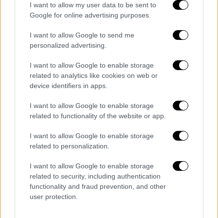
I want to allow my user data to be sent to
καθώς και δελφίνια, φώκιες και θαλάσσιοι
Google for online advertising purposes.
λέοντες, ο Νέλσον ανέλαβε δράση.
I want to allow Google to send me
Ο
Αμερικανός γερουσιαστής
δημιούργησε
personalized advertising.
μία ομάδα 85 ατόμων για να προωθήσουν την
I want to allow Google to enable storage
ιδέα μίας ημέρας για το περιβάλλον. Στις 22
related to analytics like cookies on web or
Απριλίου 1970, 20 εκατομμύρια Αμερικανοί
device identifiers in apps.
βγήκαν στους δρόμους, στα πάρκα και στις
I want to allow Google to enable storage
πλατείες, για να διαδηλώσουν υπέρ της
related to functionality of the website or app.
βιώσιμης ανάπτυξης και της προστασίας του
περιβάλλοντος. Μέχρι το τέλος της χρονιάς,
I want to allow Google to enable storage
είχε δημιουργηθεί η Υπηρεσία Προστασίας
related to personalization.
του Περιβάλλοντος των ΗΠΑ και είχε
I want to allow Google to enable storage
ψηφιστεί ο νόμος για καθαρό αέρα, καθαρό
related to security, including authentication
νερό και προστασία των απειλούμενων
functionality and fraud prevention, and other
ειδών. “Πήραμε ένα ρίσκο, αλλά δούλεψε”,
user protection.
δήλωσε ο
Νέλσον
, ο οποίος τιμήθηκε με την