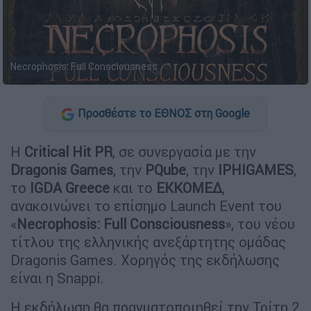
Necrophosis: Full Consciousness
Προσθέστε το ΕΘΝΟΣ στη Google
Η
Critical Hit PR
, σε συνεργασία με την
Dragonis Games
, την
PQube
, την
IPHIGAMES
,
το
IGDA Greece
και το
ΕΚΚΟΜΕΔ
,
ανακοινώνει το επίσημο Launch Event του
«
Necrophosis: Full Consciousness
», του νέου
τίτλου της ελληνικής ανεξάρτητης ομάδας
Dragonis Games. Χορηγός της εκδήλωσης
είναι η Snappi.
Η εκδήλωση θα πραγματοποιηθεί την Τρίτη 2