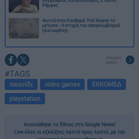
συγγραφέας και φιλόσοφος, Στέλιος
Ράμφος
Φωτιά στον Κουβαρά: Υπό έλεγχο το
μέτωπο - Η στιγμή του απεγκλωβισμού
ηλικιωμένης
επόμενο
άρθρο
#TAGS
παιχνίδι
video games
ΕΚΚΟΜΕΔ
playstation
Ακολούθησε το Έθνος στο Google News!
Live όλες οι εξελίξεις λεπτό προς λεπτό, με την