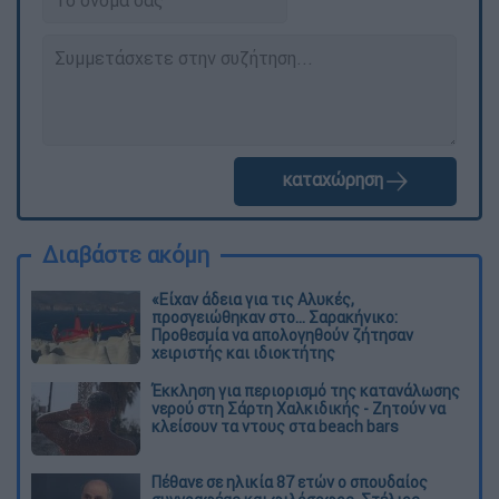
καταχώρηση
Διαβάστε ακόμη
«Είχαν άδεια για τις Αλυκές,
προσγειώθηκαν στο... Σαρακήνικο:
Προθεσμία να απολογηθούν ζήτησαν
χειριστής και ιδιοκτήτης
Έκκληση για περιορισμό της κατανάλωσης
νερού στη Σάρτη Χαλκιδικής - Ζητούν να
κλείσουν τα ντους στα beach bars
Πέθανε σε ηλικία 87 ετών ο σπουδαίος