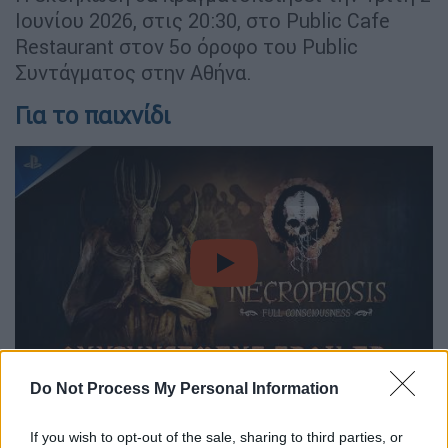
Ιουνίου 2026, στις 20:30, στο Public Cafe
Restaurant στον 5ο όροφο του Public
Συντάγματος στην Αθήνα.
Για το παιχνίδι
video
Do Not Process My Personal Information
Το «
Necrophosis: Full Consciousness
» είναι
ένα
first-person horror
παιχνίδι εμπνευσμένο
If you wish to opt-out of the sale, sharing to third parties, or