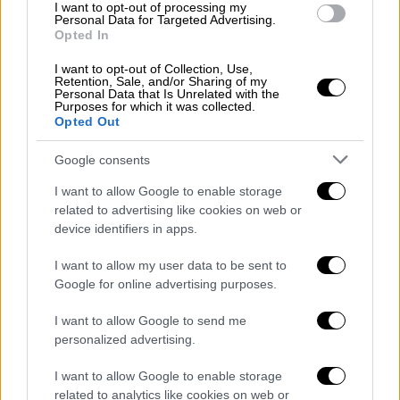
I want to opt-out of processing my
δοκιμάσουν το παιχνίδι, να συναντήσουν τον
Personal Data for Targeted Advertising.
Opted In
δημιουργό
Άρη Δραγώνη
και την ομάδα πίσω
από την παραγωγή και κυκλοφορία του
I want to opt-out of Collection, Use,
Retention, Sale, and/or Sharing of my
τίτλου, καθώς και να συμμετέχουν σε
Personal Data that Is Unrelated with the
Purposes for which it was collected.
κληρώσεις για συλλεκτικά δώρα.
Opted Out
Η εκδήλωση πραγματοποιείται με την
Google consents
υποστήριξη του
IGDA Greece
και του
I want to allow Google to enable storage
ΕΚΚΟΜΕΔ
, αντικατοπτρίζοντας την
related to advertising like cookies on web or
ευρύτερη συνεργασία του ελληνικού gaming
device identifiers in apps.
οικοσυστήματος γύρω από έναν τίτλο με
διεθνή παρουσία.
I want to allow my user data to be sent to
Google for online advertising purposes.
Φόρμα εγγραφής για συμμετοχή στο event:
I want to allow Google to send me
https://fienta.com/necrophosis-full-
personalized advertising.
consciousness-launch-event-atpublic-
syntagma
I want to allow Google to enable storage
related to analytics like cookies on web or