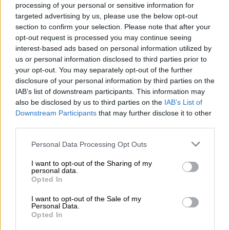
από την Lovecraftian αισθητική και το
processing of your personal or sensitive information for
targeted advertising by us, please use the below opt-out
σουρεαλιστικό έργο του Zdzislaw Beksinski.
section to confirm your selection. Please note that after your
opt-out request is processed you may continue seeing
Κυκλοφορεί στις
28 Μαΐου 2026
σε
interest-based ads based on personal information utilized by
PlayStation 5
και
Xbox Series X|S
, ενώ
us or personal information disclosed to third parties prior to
παράλληλα κυκλοφορεί και το DLC
your opt-out. You may separately opt-out of the further
Subconsciousness
στο Steam.
disclosure of your personal information by third parties on the
IAB’s list of downstream participants. This information may
Η φυσική έκδοση για PlayStation 5, σε
also be disclosed by us to third parties on the
IAB’s List of
Downstream Participants
that may further disclose it to other
συνεργασία με την PQube, περιλαμβάνει και
third parties.
το
The Shore
, τον πρώτο τίτλο της Dragonis
Games.
Please note that this website/app uses one or more Google
Personal Data Processing Opt Outs
services and may gather and store information including but
Για την εκδήλωση
not limited to your visit or usage behaviour. You may click to
I want to opt-out of the Sharing of my
personal data.
grant or deny consent to Google and its third-party tags to
Opted In
use your data for below specified purposes in below Google
Το Launch Event αποτελεί την πρώτη
consent section.
επίσημη εκδήλωση κυκλοφορίας ελληνικού
I want to opt-out of the Sale of my
Personal Data.
παιχνιδιού σε κονσόλες στη χώρα. Οι
Opted In
επισκέπτες θα έχουν την ευκαιρία να