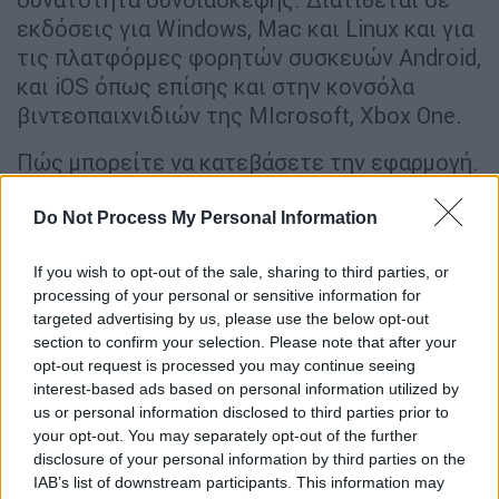
εκδόσεις για Windows, Mac και Linux και για
τις πλατφόρμες φορητών συσκευών Android,
και iOS όπως επίσης και στην κονσόλα
βιντεοπαιχνιδιών της MIcrosoft, Xbox One.
Πώς μπορείτε να κατεβάσετε την εφαρμογή.
Πηγαίνετε στην ε
πίσημη ιστοσελίδα της
εφαρμογής
, στο Download, και επιλέξτε το
Do Not Process My Personal Information
είδος της συσκευής (κινητό, ταμπλέτα, PC) ή
If you wish to opt-out of the sale, sharing to third parties, or
το λειτουργικό που μας ενδιαφέρει
processing of your personal or sensitive information for
(Windows, iOS, Linux κ.λπ.).
targeted advertising by us, please use the below opt-out
section to confirm your selection. Please note that after your
Το Skype θα κατέβει στον υπολογιστή και θα
opt-out request is processed you may continue seeing
καθορίσει αυτομάτως τόσο το λειτουργικό
interest-based ads based on personal information utilized by
σύστημα όσο και τον browser που
us or personal information disclosed to third parties prior to
χρησιμοποιείτε. Αν δεν ξεκινήσει το
your opt-out. You may separately opt-out of the further
disclosure of your personal information by third parties on the
κατέβασμα αυτόματα, μπορείτε να το
IAB’s list of downstream participants. This information may
κάνετε χειροκίνητα κλικάροντας στο Get