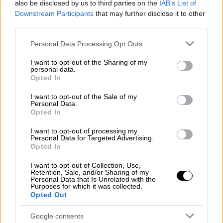
also be disclosed by us to third parties on the
IAB’s List of
Skype ξανά.
Downstream Participants
that may further disclose it to other
third parties.
Κατόπιν θα σας ζητηθεί να σώσετε ή να
Please note that this website/app uses one or more Google
Personal Data Processing Opt Outs
ανοίξετε το αρχείο SkypeSetup.exe. Δεν
services and may gather and store information including but
not limited to your visit or usage behaviour. You may click to
I want to opt-out of the Sharing of my
ανοίγετε, δεν «τρέχετε» το πρόγραμμα πριν
personal data.
grant or deny consent to Google and its third-party tags to
ολοκληρωθεί η διαδικασία του download.
Opted In
use your data for below specified purposes in below Google
consent section.
Το Skype προσφέρει συνήθως δύο τύπους
I want to opt-out of the Sale of my
Personal Data.
download, τον καθιερωμένο κάθε φορά και
Opted In
τον επόμενο, που είναι ακόμα σε
I want to opt-out of processing my
δοκιμαστικό επίπεδο. Αν είναι η πρώτη
Personal Data for Targeted Advertising.
Opted In
φορά που θα το χρησιμοποιήσετε, καλό είναι
να κατεβάσετε την επικρατούσα εκδοχή, που
I want to opt-out of Collection, Use,
Retention, Sale, and/or Sharing of my
είναι δοκιμασμένη και σταθερή.
Personal Data that Is Unrelated with the
Purposes for which it was collected.
Opted Out
Στην επιφάνεια εργασίας (Windows Desktop)
θα σώσετε το αρχείο που κατεβάσατε.
Google consents