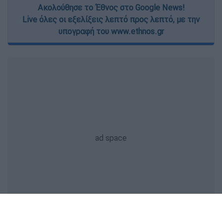
Ακολούθησε το Έθνος στο Google News!
Live όλες οι εξελίξεις λεπτό προς λεπτό, με την
υπογραφή του www.ethnos.gr