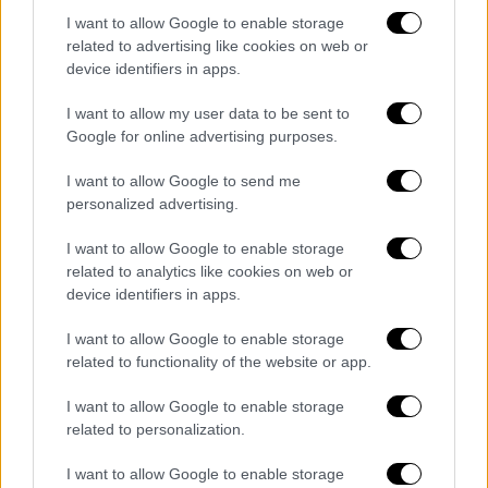
Διπλό κλικ πάνω στο αρχείο και κατόπιν θα
I want to allow Google to enable storage
κληθείτε να επιλέξετε τη γλώσσα από τη
related to advertising like cookies on web or
λίστα που σας παρέχεται.
device identifiers in apps.
Αφού διαβάσατε και αποδεχθήκατε τους
I want to allow my user data to be sent to
όρους χρήσης (End User License Agreement),
Google for online advertising purposes.
επιλέγετε ποια από τα πρόσθετα θέλετε να
I want to allow Google to send me
κατεβάσετε μαζί με το Skype. Κάτι που
personalized advertising.
δεν είναι υποχρεωτικό.
I want to allow Google to enable storage
Μερικά ΟΚ ακόμα στα επόμενα παράθυρα (αν
related to analytics like cookies on web or
θα ανοίξει το Skype μετά την ολοκλήρωση
device identifiers in apps.
της εγκατάστασης, αν θα κάνει update στο
I want to allow Google to enable storage
Skype Extras Manager, αν θα εγκαταστήσει
related to functionality of the website or app.
το Skype Plugin για τον browser κ.λπ.) και το
πρόγραμμα έχει εγκατασταθεί στο σύστημά
I want to allow Google to enable storage
σας.
related to personalization.
Μετά πληκτρολογείτε όνομα, το όνομα που
I want to allow Google to enable storage