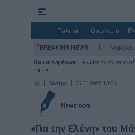
Πολιτική
Οικονομία
Ελ
ων ελικοπτέρων στη Ψάθα
BREAKING NEWS:
Μακελειό στη Β
Πρωινή ενημέρωση:
➔ Δείτε τα πρωτοσέλι
σήμερα
┋
Θέατρο
┋
26.01.2021 13:26
Newsroom
«Για την Ελένη» του Μά