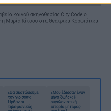
αβείο κοινού σκηνοθεσίας City Code ο
 η Μαρία Κίτσου στα Θεατρικά Κορφιάτικα
«Θα σκοτώσουμε
«Μου έδωσαν έναν
τον γιο σου»:
μήνα ζωής»: Η
Ήρθαν οι
συγκλονιστική
τηλεφωνικές
ιστορία μητέρας