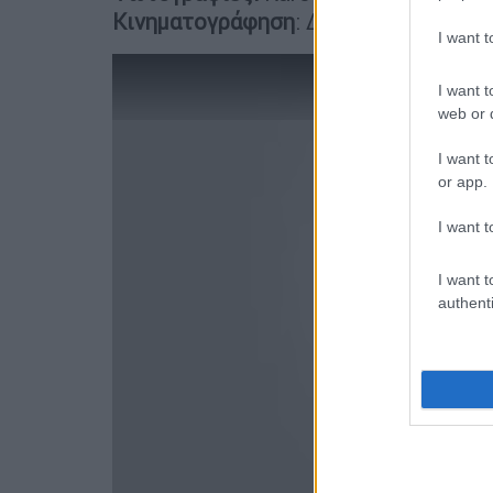
Κινηματογράφηση
: Δημήτρης Ασημάκ
I want 
I want t
web or d
I want t
or app.
I want t
I want t
authenti