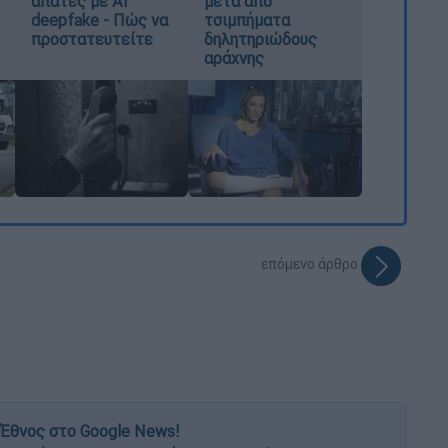
απάτες με AI
μετά από
deepfake - Πώς να
τσιμπήματα
προστατευτείτε
δηλητηριώδους
αράχνης
επόμενο άρθρο
Έθνος στο Google News!