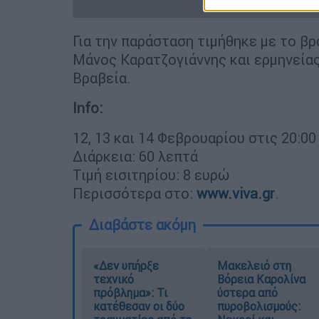
Για την παράσταση τιμήθηκε με το βρ
Μάνος Καρατζογιάννης και ερμηνείας
Βραβεία.
Info:
12, 13 και 14 Φεβρουαρίου στις 20:00
Διάρκεια: 60 λεπτά
Τιμή εισιτηρίου: 8 ευρώ
Περισσότερα στο:
www.viva.gr
.
Διαβάστε ακόμη
«Δεν υπήρξε
Μακελειό στη
τεχνικό
Βόρεια Καρολίνα
πρόβλημα»: Τι
ύστερα από
κατέθεσαν οι δύο
πυροβολισμούς: