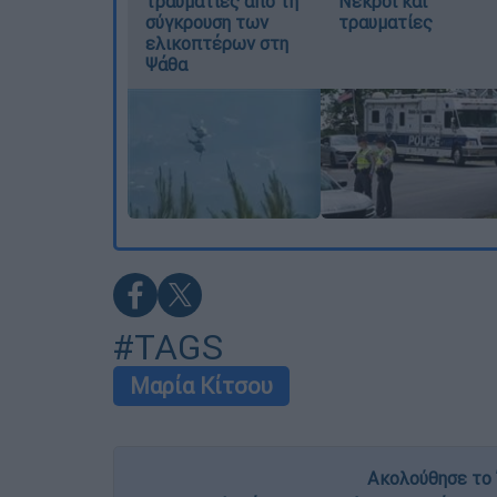
τραυματίες από τη
Νεκροί και
σύγκρουση των
τραυματίες
ελικοπτέρων στη
Ψάθα
#TAGS
Μαρία Κίτσου
Ακολούθησε το 