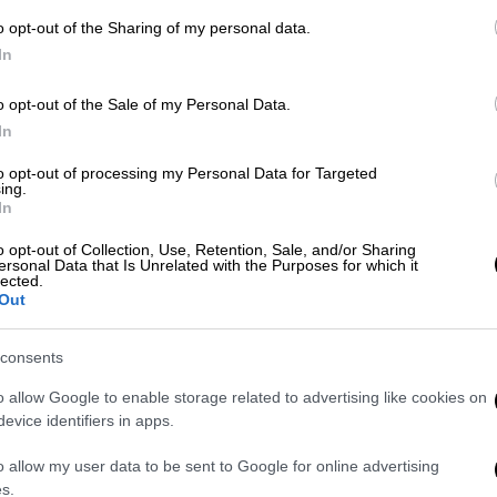
γηθεί το εμφύλιο κύτταρο του θεάτρου, του
o opt-out of the Sharing of my personal data.
In
o opt-out of the Sale of my Personal Data.
In
ογιάννης
to opt-out of processing my Personal Data for Targeted
ing.
ο της Ελένης και Μάριος Μακρόπουλος, στο
In
τους δύο πρώτους κύκλους της παράστασης
o opt-out of Collection, Use, Retention, Sale, and/or Sharing
 Κυριαζόπουλος)
ersonal Data that Is Unrelated with the Purposes for which it
lected.
Out
Στους δύο πρώτους κύκλους της
consents
θηκε η Κατερίνα Μαραγκουδάκη).
o allow Google to enable storage related to advertising like cookies on
ς
evice identifiers in apps.
Βλάχος
o allow my user data to be sent to Google for online advertising
s.