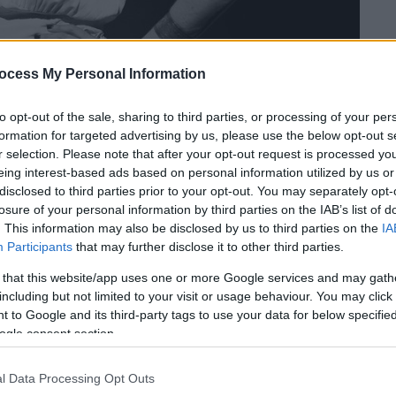
ocess My Personal Information
to opt-out of the sale, sharing to third parties, or processing of your per
 το ΕΘΝΟΣ στη Google
formation for targeted advertising by us, please use the below opt-out s
r selection. Please note that after your opt-out request is processed y
ράσταση του Μάνου Καρατζογιάννη
«
Για την
eing interest-based ads based on personal information utilized by us or
α μετά την επιτυχημένη πρεμιέρα της στο
disclosed to third parties prior to your opt-out. You may separately opt-
losure of your personal information by third parties on the IAB’s list of
υργών «Θέμα Εμφύλιος» της Πειραματικής
. This information may also be disclosed by us to third parties on the
IA
κε για δύο σεζόν: πρώτα στο Tempus Verum
Participants
that may further disclose it to other third parties.
επόμενη θεατρική περίοδο, στο Θέατρο
 that this website/app uses one or more Google services and may gath
εριοδείας της παρουσιάστηκε επίσης στο
including but not limited to your visit or usage behaviour. You may click 
στην Καβάλα, στην Μυτιλήνη,στην Πάτρα
 to Google and its third-party tags to use your data for below specifi
ς.
ogle consent section.
α πρώτη φορά στην σκηνή την
τραγική
l Data Processing Opt Outs
κη
, θύμα των Δεκεμβριανών, η ηθοποιός