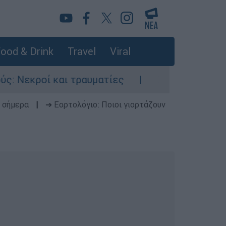
ood & Drink
Travel
Viral
ροί και τραυματίες
Σοκαριστικό βίντεο:
 σήμερα
|
➔ Εορτολόγιο: Ποιοι γιορτάζουν