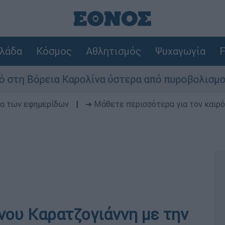
λάδα
Κόσμος
Αθλητισμός
Ψυχαγωγία
F
όρεια Καρολίνα ύστερα από πυροβολισμούς: Νεκ
δα των εφημερίδων
|
➔ Μάθετε περισσότερα για τον καιρό
νου Καρατζογιάννη με την