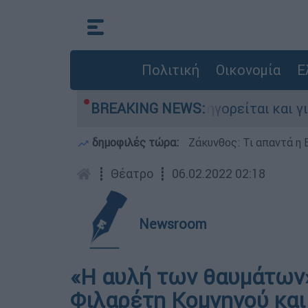
Πολιτική
Οικονομία
Ε
ονίες στην Ελλάδα - Κατηγορείται και για την
BREAKING NEWS:
δημοφιλές τώρα:
Ζάκυνθος: Τι απαντά η 
┋
Θέατρο
┋
06.02.2022 02:18
Newsroom
«Η αυλή των θαυμάτων»
Φιλαρέτη Κομνηνού και