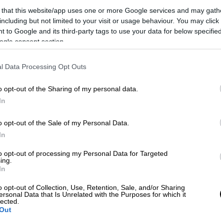
 that this website/app uses one or more Google services and may gath
including but not limited to your visit or usage behaviour. You may click 
 to Google and its third-party tags to use your data for below specifi
ogle consent section.
θαυμάτων»
l Data Processing Opt Outs
o opt-out of the Sharing of my personal data.
 το ΕΘΝΟΣ στη Google
In
νηση του
Ιάκωβου Καμπανέλλη (1921-2011)
,
o opt-out of the Sale of my Personal Data.
παραγωγή με τον πολιτιστικό οργανισμό
In
οσχόμενη παραγωγή. H εμβληματική «
Αυλή
to opt-out of processing my Personal Data for Targeted
ιούζικαλ
, με τις υπογραφές του σκηνοθέτη
ing.
In
τέφανου Κορκολή
από τις 11/2 στη σκηνή
o opt-out of Collection, Use, Retention, Sale, and/or Sharing
ersonal Data that Is Unrelated with the Purposes for which it
lected.
συμμετέχουν σπουδαίοι ηθοποιοί της
Out
 μεταξύ των οποίων οι
Φιλαρέτη Κομνηνού
,