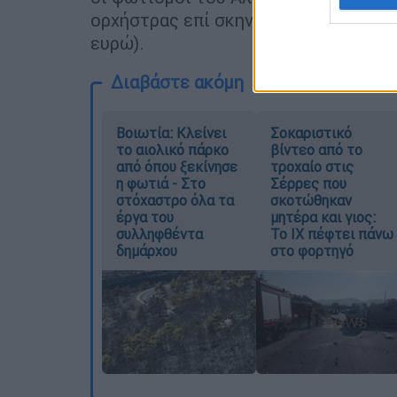
ορχήστρας επί σκηνής, ο Στέφανος Κο
ευρώ).
Διαβάστε ακόμη
Βοιωτία: Κλείνει
Σοκαριστικό
το αιολικό πάρκο
βίντεο από το
από όπου ξεκίνησε
τροχαίο στις
η φωτιά - Στο
Σέρρες που
στόχαστρο όλα τα
σκοτώθηκαν
έργα του
μητέρα και γιος:
συλληφθέντα
Το ΙΧ πέφτει πάνω
δημάρχου
στο φορτηγό