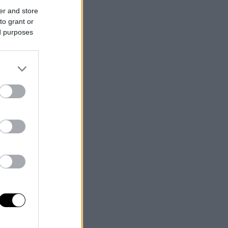
er and store
to grant or
ed purposes