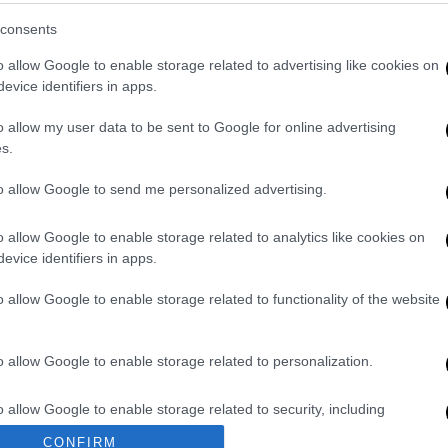
Αλέξανδρος Μπουρδούμης, Κατερίνα
consents
ς Βακούσης, Κόρα Καρβούνη,
Μαρία
o allow Google to enable storage related to advertising like cookies on
ζοσοπράνο Ειρήνη Καράγιαννη.
evice identifiers in apps.
μαντικό έργο του νεοελληνικού θεάτρου,
o allow my user data to be sent to Google for online advertising
 λαϊκών ανθρώπων, στη δεκαετία του '50.
s.
χούσαν, η στέρηση, ο αγώνας για την
to allow Google to send me personalized advertising.
, αλλά και τα όνειρα. Οι ήρωες κατοικούν
ας και ζουν τη δική τους καθημερινότητα,
o allow Google to enable storage related to analytics like cookies on
πότε με αλληλεγγύη. Το έργο ανέβηκε για
evice identifiers in apps.
957, στη σκηνοθεσία του Κάρολου Κουν, με
ή Μάνου Χατζιδάκι.
o allow Google to enable storage related to functionality of the website
ιστικού οργανισμού Λυκόφως και του
o allow Google to enable storage related to personalization.
ιμος Ευαγγελάτος
υπογράφει τους στίχους,
τουργία, και ο Φωκάς Ευαγγελινός τις
o allow Google to enable storage related to security, including
τούμια είναι της Ελένης Μανωλοπούλου και
cation functionality and fraud prevention, and other user protection.
 Στο πιάνο και στη διεύθυνση δεκαμελούς
CONFIRM