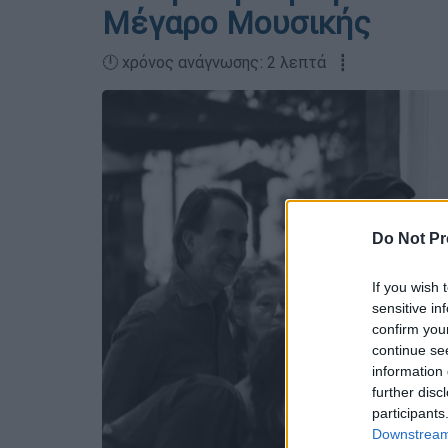
Μέγαρο Μουσικής
🕛 χρόνος ανάγνωσης: 2 λεπτά ┋
Do Not Pr
If you wish 
sensitive in
confirm you
continue se
information 
further disc
participants
Downstream 