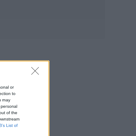
sonal or
ection to
ou may
 personal
out of the
 downstream
B’s List of